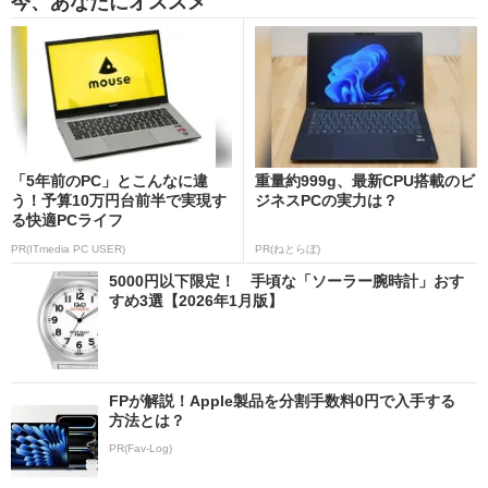
今、あなたにオススメ
「5年前のPC」とこんなに違
重量約999g、最新CPU搭載のビ
う！予算10万円台前半で実現す
ジネスPCの実力は？
る快適PCライフ
PR(ITmedia PC USER)
PR(ねとらぼ)
5000円以下限定！ 手頃な「ソーラー腕時計」おす
すめ3選【2026年1月版】
FPが解説！Apple製品を分割手数料0円で入手する
方法とは？
PR(Fav-Log)