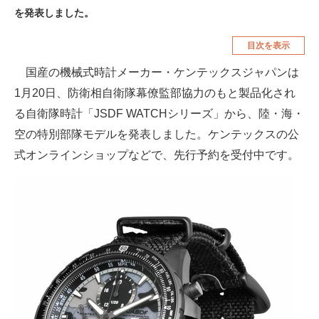
を発表しました。
空調・季節家電
美容・コスメ
目次を表示
腕時計
車・バイク
国産の機械式時計メーカー・ケンテックスジャパンは
釣り具・釣り用品
食品・飲料・お酒
1月20日、防衛相自衛隊幕僚監部協力のもと製品化され
食器・グラス・カトラリー
る自衛隊時計「JSDF WATCHシリーズ」から、陸・海・
空の特別部隊モデルを発表しました。ケンテックスの公
メディア
式オンラインショップなどで、先行予約を受付中です。
注目記事を集めた総合ページ
ITの今と未来を見通す
スマホと通信の最新トレンド
進化するPCとデバイスの未来
好きが集まる 比べて選べる
ビジネスと働き方のヒント