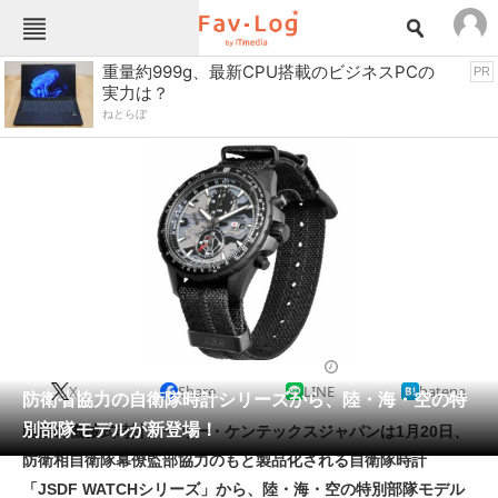
Fav-Logカテゴリー一覧
重量約999g、最新CPU搭載のビジネスPCの
PR
実力は？
TOP
アウトドア用品
ねとらぼ
インテリア・収納
おもちゃ・ホビー
カメラ
キッチン家電
キッチン用品
ゲーム
コンテンツ・サービス
スイーツ・お菓子
スポーツ・レジャー
スマホ・携帯電話
パソコン・タブレット
ファッション
カジュアルウォッチ
2023/01/23 17:00（公開）
X
Share
LINE
hatena
ペット
防衛省協力の自衛隊時計シリーズから、陸・海・空の特
家電
別部隊モデルが新登場！
国産の機械式時計メーカー・ケンテックスジャパンは1月20日、
工具・DIY
本・DVD・CD
防衛相自衛隊幕僚監部協力のもと製品化される自衛隊時計
生活家電
生活用品
「JSDF WATCHシリーズ」から、陸・海・空の特別部隊モデル