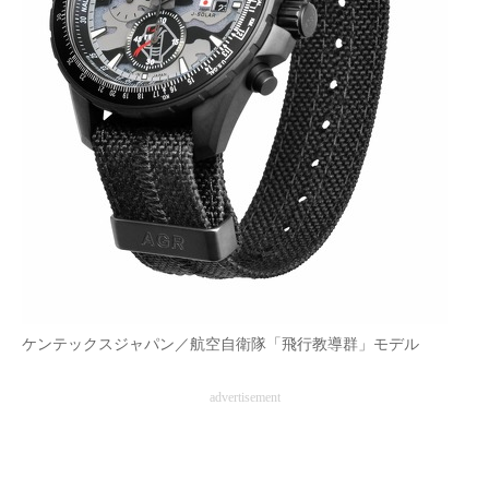
AI活用のいまが分かる
企業ITのトレンドを詳説
経営リーダーのコミュニティ
マーケ×ITの今がよく分かる
ITエンジニア向け専門サイト
企業向けIT製品の総合サイト
IT製品の技術・比較・事例
ケンテックスジャパン／航空自衛隊「飛行教導群」モデル
製造業のIT導入・活用を支援
advertisement
モノづくり技術者専門サイト
エレクトロニクス専門サイト