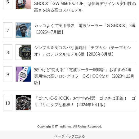
6
SHOCK「GW-M5610U-1JF」は伝統デザイン＆実用性の
高さを誇る高コスパモデル
カッコよくて実用最強 電波ソーラー「G-SHOCK」3選
7
【2026年7月版】
シンプル＆良コスパな腕時計「チプカシ（チープカシ
8
オ）」のデジタルモデル3選【2026年8月版】
安いけど“使える”「電波ソーラー腕時計」おすすめ4選
9
実用性の高いロングセラーG-SHOCKなど【2023年12月
版】
「ゴツいG-SHOCK」おすすめ4選 ゴツさは正義！ ゴ
10
リゴリにタフな相棒！【2024年10月版】
Copyright © ITmedia Inc. All Rights Reserved.
ページトップに戻る