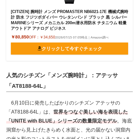
[CITIZEN] 腕時計 メンズ PROMASTER NB6021-17E 機械式腕時
計 防水 フジツボダイバー ウレタンバンド ブラック 黒 シルバー
MARINEシリーズ メカニカル 200m潜水用防水 チタニウム 軽量
アウトドア アナログ ビジネス
￥80,850
OFF：
￥34,650
2026/07/15 07:05時点｜Amazon調べ
クリックして今すぐチェック
人気のシチズン「メンズ腕時計」：アテッサ
「AT8188-64L」
6月10日に発売したばかりのシチズン アテッサの
「AT8188-64L」は、
世界をつなぐ美しい海を表現した
「UNITE with BLUE」シリーズの数量限定モデル
。海底
洞窟から見上げたきらめく水面と、光の届かない洞窟内
の光と影のコントラストをデザインに落とし込んでいま