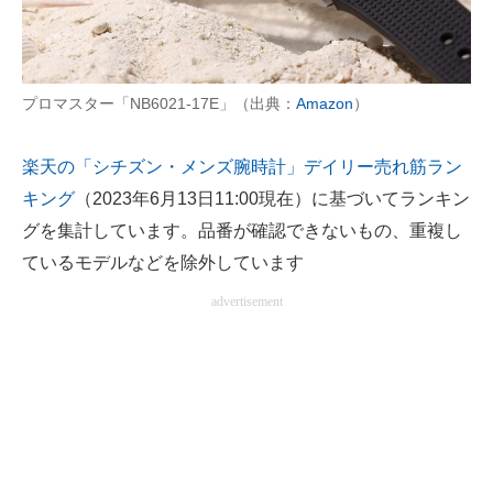
AI活用のいまが分かる
企業ITのトレンドを詳説
プロマスター「NB6021-17E」（出典：
Amazon
）
経営リーダーのコミュニティ
楽天の「シチズン・メンズ腕時計」デイリー売れ筋ラン
マーケ×ITの今がよく分かる
キング
（2023年6月13日11:00現在）に基づいてランキン
グを集計しています。品番が確認できないもの、重複し
ITエンジニア向け専門サイト
ているモデルなどを除外しています
企業向けIT製品の総合サイト
advertisement
IT製品の技術・比較・事例
製造業のIT導入・活用を支援
モノづくり技術者専門サイト
エレクトロニクス専門サイト