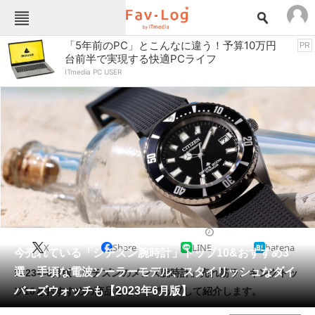
Fav-Logカテゴリー一覧
「5年前のPC」とこんなに違う！予算10万円
PR
台前半で実現する快適PCライフ
TOP
アウトドア用品
ITmedia PC USER
インテリア・収納
おもちゃ・ホビー
カメラ
キッチン家電
キッチン用品
ゲーム
コンテンツ・サービス
スイーツ・お菓子
スポーツ・レジャー
スマホ・携帯電話
パソコン・タブレット
ファッション
カジュアルウォッチ
2023/06/13 17:00（公開）
X
Share
LINE
hatena
ペット
今売れている「シチズン腕時計」トップ10&おすすめ3
家電
選 手頃な電波ソーラーモデル、スタイリッシュなダイ
2023年6月版「シチズンのメンズ腕時計」売れ筋ランキングトッ
工具・DIY
本・DVD・CD
バーズウォッチも【2023年6月版】
プ10とおすすめの商品をピックアップして紹介します。
生活家電
生活用品