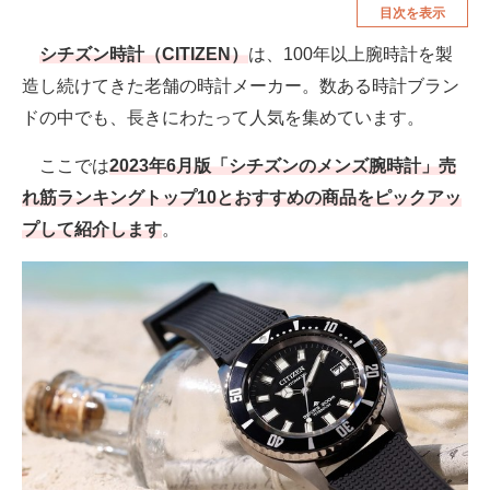
目次を表示
空調・季節家電
美容・コスメ
シチズン時計（CITIZEN）
は、100年以上腕時計を製
腕時計
車・バイク
造し続けてきた老舗の時計メーカー。数ある時計ブラン
釣り具・釣り用品
食品・飲料・お酒
ドの中でも、長きにわたって人気を集めています。
食器・グラス・カトラリー
ここでは
2023年6月版「シチズンのメンズ腕時計」売
れ筋ランキングトップ10とおすすめの商品をピックアッ
メディア
プして紹介します
。
注目記事を集めた総合ページ
ITの今と未来を見通す
スマホと通信の最新トレンド
進化するPCとデバイスの未来
好きが集まる 比べて選べる
ビジネスと働き方のヒント