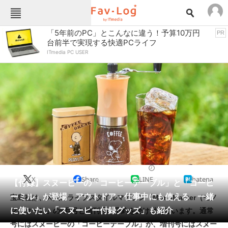
Fav-Logカテゴリー一覧
「5年前のPC」とこんなに違う！予算10万円
PR
台前半で実現する快適PCライフ
TOP
アウトドア用品
ITmedia PC USER
インテリア・収納
おもちゃ・ホビー
カメラ
キッチン家電
キッチン用品
ゲーム
コンテンツ・サービス
スイーツ・お菓子
スポーツ・レジャー
スマホ・携帯電話
パソコン・タブレット
ファッション
雑誌・ムック
2023/06/20 12:20（公開）
X
Share
LINE
hatena
ペット
【付録】スヌーピーの「コーヒーテーブル」と「コーヒ
家電
ーミル」が登場 アウトドア・仕事中にも使える 一緒
宝島社は、大人のライフスタイルマガジン「MonoMaster（モノ
工具・DIY
本・DVD・CD
に使いたい「スヌーピー付録グッズ」も紹介
マスター）」の9月号と増刊号の予約を受け付けています。通常
生活家電
生活用品
号にはスヌーピーの「コーヒーテーブル」が、増刊号にはスヌー