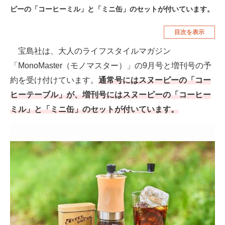
ピーの「コーヒーミル」と「ミニ缶」のセットが付いています。
空調・季節家電
美容・コスメ
目次を表示
腕時計
車・バイク
宝島社は、大人のライフスタイルマガジン
釣り具・釣り用品
食品・飲料・お酒
「MonoMaster（モノマスター）」の9月号と増刊号の予
食器・グラス・カトラリー
約を受け付けています。
通常号にはスヌーピーの「コー
ヒーテーブル」が、増刊号にはスヌーピーの「コーヒー
メディア
ミル」と「ミニ缶」のセットが付いています。
注目記事を集めた総合ページ
ITの今と未来を見通す
スマホと通信の最新トレンド
進化するPCとデバイスの未来
好きが集まる 比べて選べる
ビジネスと働き方のヒント