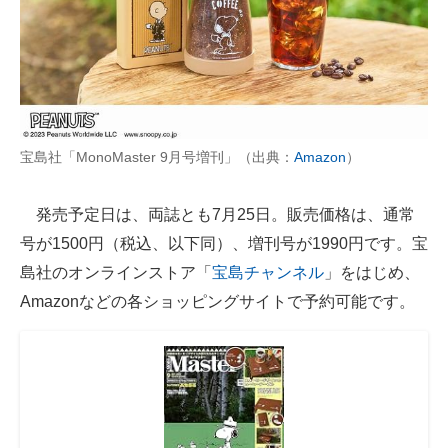
AI活用のいまが分かる
企業ITのトレンドを詳説
経営リーダーのコミュニティ
宝島社「MonoMaster 9月号増刊」（出典：
Amazon
）
マーケ×ITの今がよく分かる
ITエンジニア向け専門サイト
発売予定日は、両誌とも7月25日。販売価格は、通常
号が1500円（税込、以下同）、増刊号が1990円です。宝
企業向けIT製品の総合サイト
島社のオンラインストア「
宝島チャンネル
」をはじめ、
IT製品の技術・比較・事例
Amazonなどの各ショッピングサイトで予約可能です。
製造業のIT導入・活用を支援
モノづくり技術者専門サイト
エレクトロニクス専門サイト