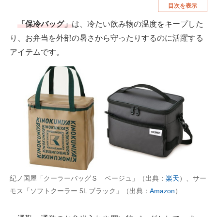
目次を表示
空調・季節家電
美容・コスメ
「保冷バッグ」
は、冷たい飲み物の温度をキープした
腕時計
車・バイク
り、お弁当を外部の暑さから守ったりするのに活躍する
釣り具・釣り用品
食品・飲料・お酒
アイテムです。
食器・グラス・カトラリー
メディア
注目記事を集めた総合ページ
ITの今と未来を見通す
スマホと通信の最新トレンド
進化するPCとデバイスの未来
紀ノ国屋「クーラーバッグＳ ベージュ」（出典：
楽天
）、サー
モス「ソフトクーラー 5L ブラック」（出典：
Amazon
）
好きが集まる 比べて選べる
ビジネスと働き方のヒント