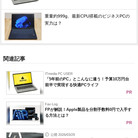
重量約999g、最新CPU搭載のビジネスPCの
実力は？
関連記事
ITmedia PC USER
「5年前のPC」とこんなに違う！予算10万円台
前半で実現する快適PCライフ
PR
Fav-Log
FPが解説！Apple製品を分割手数料0円で入手す
る方法とは？
PR
公開 2026/03/29