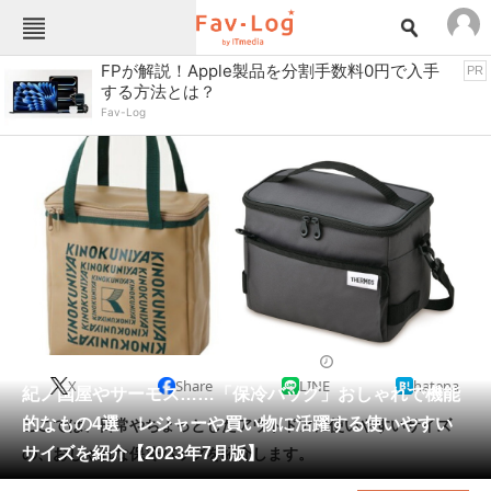
Fav-Logカテゴリー一覧
FPが解説！Apple製品を分割手数料0円で入手
PR
する方法とは？
TOP
アウトドア用品
Fav-Log
インテリア・収納
おもちゃ・ホビー
カメラ
キッチン家電
キッチン用品
ゲーム
コンテンツ・サービス
スイーツ・お菓子
スポーツ・レジャー
スマホ・携帯電話
パソコン・タブレット
ファッション
バッグ・クーラーボックス
2023/07/25 18:30（公開）
X
Share
LINE
hatena
ペット
紀ノ国屋やサーモス……「保冷バッグ」おしゃれで機能
家電
的なもの4選 レジャーや買い物に活躍する使いやすい
ここでは、日常やちょっとしたアウトドアに使いやすいサイズ
工具・DIY
本・DVD・CD
サイズを紹介【2023年7月版】
の、おしゃれな保冷バッグを紹介します。
生活家電
生活用品