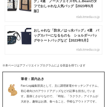
グ」4選 ノースフェイスやL.L.Beanのタ
フでおしゃれな人気バッグ【2023年5月
版】
nlab.itmedia.co.jp
おしゃれな「防水／はっ水バッグ」4選 バ
ッグカバーになるものも ショルダーバッ
グやトートバッグなど【2023年5月】
nlab.itmedia.co.jp
※本ページはアフィリエイトプログラムによる収益を得ています
筆者：屋内あき
Fav-Log編集部員として、主に調理家電やキッチンアイテム、
初心者向けのアウトドアグッズなどの記事を担当していま
す。面倒くさがりなので、「時短」「ラクラク」アイテムが
大好き。趣味はお酒、食べること、手軽なアウトドアです。