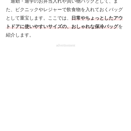
通勤・通学のお弁当入れや買い物バッグとして、ま
た、ピクニックやレジャーで飲食物を入れておくバッグ
AI活用のいまが分かる
として重宝します。ここでは、
日常やちょっとしたアウ
企業ITのトレンドを詳説
トドアに使いやすいサイズの、おしゃれな保冷バッグ
を
紹介します。
経営リーダーのコミュニティ
advertisement
マーケ×ITの今がよく分かる
ITエンジニア向け専門サイト
企業向けIT製品の総合サイト
IT製品の技術・比較・事例
製造業のIT導入・活用を支援
モノづくり技術者専門サイト
エレクトロニクス専門サイト