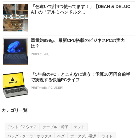
「色違いで計4つ使ってます！」【DEAN & DELUC
A】の「アルミハンドルク...
重量約999g、最新CPU搭載のビジネスPCの実力
は？
PR(ねとらぼ)
「5年前のPC」とこんなに違う！予算10万円台前半
で実現する快適PCライフ
PR(ITmedia PC USER)
カテゴリ一覧
アウトドアウェア
テーブル・椅子
テント
バッグ・クーラーボックス
ペグ
ポータブル電源
ライト