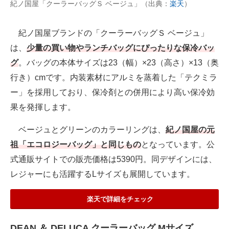
紀ノ国屋「クーラーバッグＳ ベージュ」（出典：
楽天
）
紀ノ国屋ブランドの「クーラーバッグＳ ベージュ」
は、
少量の買い物やランチバッグにぴったりな保冷バッ
グ
。バッグの本体サイズは23（幅）×23（高さ）×13（奥
行き）cmです。内装素材にアルミを蒸着した「テクミラ
ー」を採用しており、保冷剤との併用により高い保冷効
果を発揮します。
ベージュとグリーンのカラーリングは、
紀ノ国屋の元
祖「エコロジーバッグ」と同じもの
となっています。公
式通販サイトでの販売価格は5390円。同デザインには、
レジャーにも活躍するLサイズも展開しています。
楽天で詳細をチェック
DEAN ＆ DELUCA クーラーバッグ Mサイズ