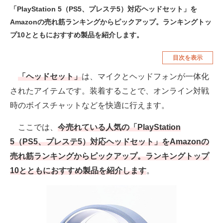
「PlayStation 5（PS5、プレステ5）対応ヘッドセット」を
空調・季節家電
美容・コスメ
Amazonの売れ筋ランキングからピックアップ。ランキングトッ
腕時計
車・バイク
プ10とともにおすすめ製品を紹介します。
釣り具・釣り用品
食品・飲料・お酒
目次を表示
食器・グラス・カトラリー
「ヘッドセット」
は、マイクとヘッドフォンが一体化
されたアイテムです。装着することで、オンライン対戦
メディア
時のボイスチャットなどを快適に行えます。
注目記事を集めた総合ページ
ここでは、
今売れている人気の「PlayStation
ITの今と未来を見通す
5（PS5、プレステ5）対応ヘッドセット」をAmazonの
売れ筋ランキングからピックアップ。ランキングトップ
スマホと通信の最新トレンド
10とともにおすすめ製品を紹介します
。
進化するPCとデバイスの未来
好きが集まる 比べて選べる
ビジネスと働き方のヒント