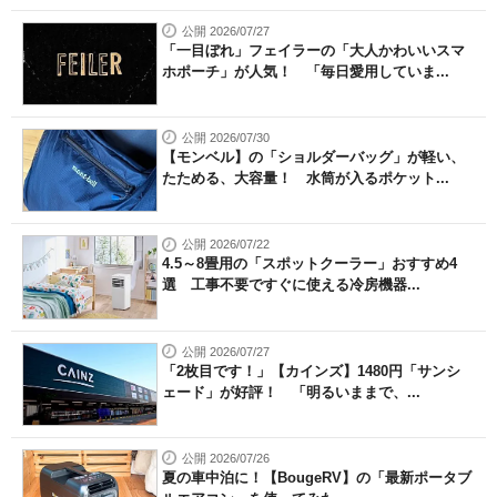
公開 2026/07/27
「一目ぼれ」フェイラーの「大人かわいいスマ
ホポーチ」が人気！ 「毎日愛用していま...
公開 2026/07/30
【モンベル】の「ショルダーバッグ」が軽い、
たためる、大容量！ 水筒が入るポケット...
公開 2026/07/22
4.5～8畳用の「スポットクーラー」おすすめ4
選 工事不要ですぐに使える冷房機器...
公開 2026/07/27
「2枚目です！」【カインズ】1480円「サンシ
ェード」が好評！ 「明るいままで、...
公開 2026/07/26
夏の車中泊に！【BougeRV】の「最新ポータブ