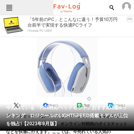
Fav-Logカテゴリー一覧
「5年前のPC」とこんなに違う！予算10万円
PR
台前半で実現する快適PCライフ
TOP
アウトドア用品
ITmedia PC USER
インテリア・収納
おもちゃ・ホビー
カメラ
キッチン家電
キッチン用品
ゲーム
コンテンツ・サービス
スイーツ・お菓子
スポーツ・レジャー
スマホ・携帯電話
パソコン・タブレット
ファッション
PlayStation 5（PS5）
2023/09/15 13:50（公開）
X
Share
LINE
hatena
ペット
今売れている「PS5対応ヘッドセット」おすすめ3選&ラ
家電
ンキング ロジクールのLIGHTSPEED搭載モデルが上位
「ヘッドセット」は、マイクとヘッドフォンが一体化されたアイ
工具・DIY
本・DVD・CD
を独占!【2023年9月版】
テムです。装着することで、オンライン対戦時のボイスチャット
生活家電
生活用品
などを快適に行えます。ここでは、今売れている人気の