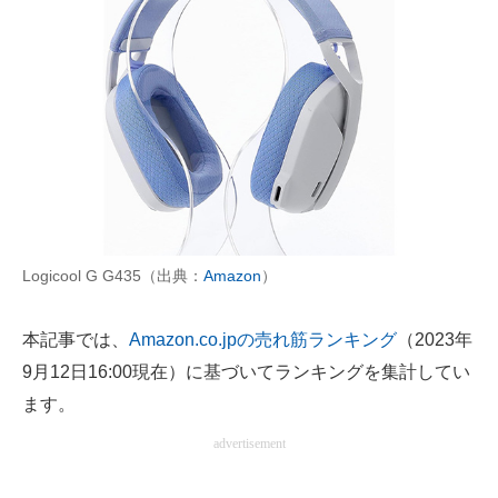
AI活用のいまが分かる
企業ITのトレンドを詳説
経営リーダーのコミュニティ
マーケ×ITの今がよく分かる
ITエンジニア向け専門サイト
Logicool G G435（出典：
Amazon
）
企業向けIT製品の総合サイト
IT製品の技術・比較・事例
本記事では、
Amazon.co.jpの売れ筋ランキング
（2023年
9月12日16:00現在）に基づいてランキングを集計してい
製造業のIT導入・活用を支援
ます。
モノづくり技術者専門サイト
advertisement
エレクトロニクス専門サイト