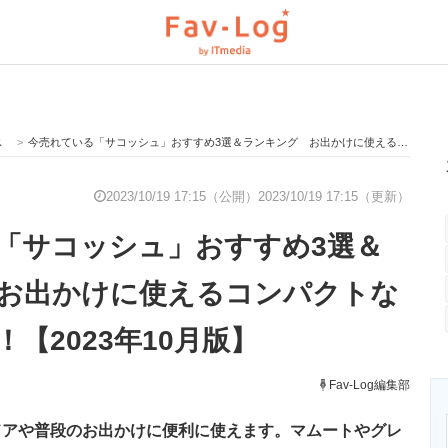
ス
>
今売れている「サコッシュ」おすすめ3選＆ランキング お出かけに使えるコンパクトな肩掛けバッグ！【2023年10月版】
と未来を見通す
スマホと通信の最新トレンド
進化するPCとデ
2023/10/19 17:15（公開）
2023/10/19 17:15（更新）
「サコッシュ」おすすめ3選＆
のいまが分かる
企業ITのトレンドを詳説
経営リーダーの
お出かけに使えるコンパクトな
【2023年10月版】
T製品の総合サイト
IT製品の技術・比較・事例
製造業のIT導入
Fav-Log編集部
ドアや普段のお出かけに便利に使えます。マムートやグレ
ニクス専門サイト
電子設計の基本と応用
エネルギーの専