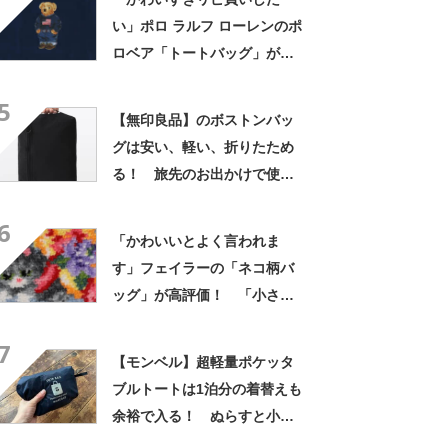
い」ポロ ラルフ ローレンのポ
ロベア「トートバッグ」が人
気！ ポーチ付きで小さくま
5
とまる
【無印良品】のボストンバッ
グは安い、軽い、折りたため
る！ 旅先のお出かけで使え
る「旅行バッグ」おすすめ3選
6
【2026年8月版】
「かわいいとよく言われま
す」フェイラーの「ネコ柄バ
ッグ」が高評価！ 「小さす
ぎずちょうどいい」「上品か
7
つかわいいバック」
【モンベル】超軽量ポケッタ
ブルトートは1泊分の着替えも
余裕で入る！ ぬらすと小さ
な水たまりが……！