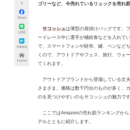
X
ゴリーなど、今売れているリュックを売れ
Share
ちょっと気になるネットの話題
サコッシュ
は薄型の肩掛けバッグです。
LINE
ードレース中に選手が補給食などを入れて
で、スマートフォンや財布、鍵、ペンなど
hatena
くので、アウトドアやフェス、旅行、ウォ
Home
てくれます。
アウトドアブランドから登場している丈夫
さまざま。価格は数千円台のものが多く、
のを見つけやすいのもサコッシュの魅力で
ここではAmazonの売れ筋ランキングか
デルとともに紹介します。