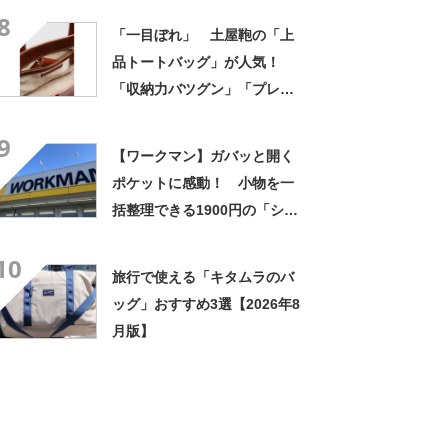
8
「一目ぼれ」 土屋鞄の「上
品トートバッグ」が人気！
「収納力バツグン」「プレゼ
ントにとても喜ばれました」
9
【ワークマン】ガバッと開く
ポケットに感動！ 小物を一
括整理できる1900円の「ショ
ルダーバッグ」が便利
10
旅行で使える「キタムラのバ
ッグ」おすすめ3選【2026年8
月版】