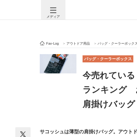
メディア
Fav-Log
>
アウトドア用品
>
バッグ・クーラーボック
注目記事を集めた総合ページ
ITの今
バッグ・クーラーボックス
今売れている
ビジネスと働き方のヒント
AI活用
ランキング 
肩掛けバッグ！
ITエンジニア向け専門サイト
企業向けI
サコッシュは薄型の肩掛けバッグ。アウト
モノづくり技術者専門サイト
エレクトロ