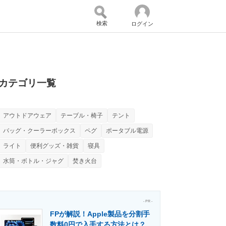
検索
ログイン
バイスの未来
好きが集まる 比べて選べる
カテゴリ一覧
アウトドアウェア
テーブル・椅子
テント
コミュニティ
マーケ×ITの今がよく分かる
バッグ・クーラーボックス
ペグ
ポータブル電源
ライト
便利グッズ・雑貨
寝具
水筒・ボトル・ジャグ
焚き火台
・活用を支援
- PR -
FPが解説！Apple製品を分割手
門メディア
建設×テクノロジーの最前線
数料0円で入手する方法とは？