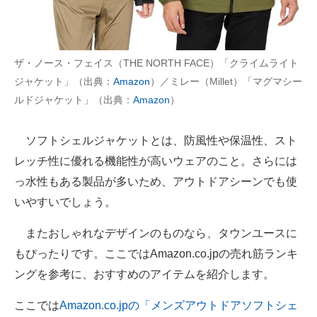
AI活用のいまが分かる
企業ITのトレンドを詳説
ザ・ノース・フェイス（THE NORTH FACE）「クライムライト
ジャケット」（出典：
Amazon
）／ミレー（Millet）「マグマシー
経営リーダーのコミュニティ
ルドジャケット」（出典：
Amazon
）
マーケ×ITの今がよく分かる
ソフトシェルジャケットとは、防風性や保温性、スト
ITエンジニア向け専門サイト
レッチ性に優れる機能性が高いウェアのこと。さらには
っ水性もある製品が多いため、アウトドアシーンでも使
企業向けIT製品の総合サイト
いやすいでしょう。
IT製品の技術・比較・事例
またおしゃれなデザインのものなら、タウンユースに
製造業のIT導入・活用を支援
もぴったりです。ここではAmazon.co.jpの売れ筋ランキ
モノづくり技術者専門サイト
ングを参考に、おすすめのアイテムを紹介します。
エレクトロニクス専門サイト
ここでは
Amazon.co.jpの「メンズアウトドアソフトシェ