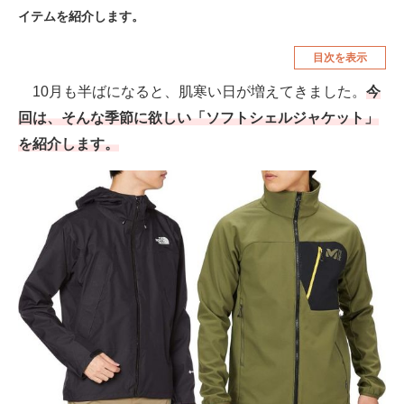
イテムを紹介します。
空調・季節家電
美容・コスメ
目次を表示
腕時計
車・バイク
10月も半ばになると、肌寒い日が増えてきました。
今
釣り具・釣り用品
食品・飲料・お酒
回は、そんな季節に欲しい「ソフトシェルジャケット」
食器・グラス・カトラリー
を紹介します。
メディア
注目記事を集めた総合ページ
ITの今と未来を見通す
スマホと通信の最新トレンド
進化するPCとデバイスの未来
好きが集まる 比べて選べる
ビジネスと働き方のヒント