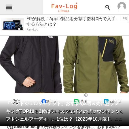
Fav-Logカテゴリー一覧
FPが解説！Apple製品を分割手数料0円で入手
PR
する方法とは？
TOP
アウトドア用品
Fav-Log
インテリア・収納
おもちゃ・ホビー
カメラ
キッチン家電
キッチン用品
ゲーム
コンテンツ・サービス
スイーツ・お菓子
スポーツ・レジャー
スマホ・携帯電話
パソコン・タブレット
ファッション
アウトドアウェア
2023/10/19 16:53（公開）
X
Share
LINE
hatena
ペット
「ソフトシェルジャケット」おすすめ3選＆売れ筋ラン
家電
キングTOP10 2位はノースフェイスの「マウンテンソ
10月も半ばになると、肌寒い日が増えてきました。今回は、そん
工具・DIY
本・DVD・CD
フトシェルフーディ」、1位は？【2023年10月版】
な季節に欲しい「ソフトシェルジャケット」を紹介します。ここ
生活家電
生活用品
ではAmazon.co.jpの売れ筋ランキングを参考に、おすすめのア