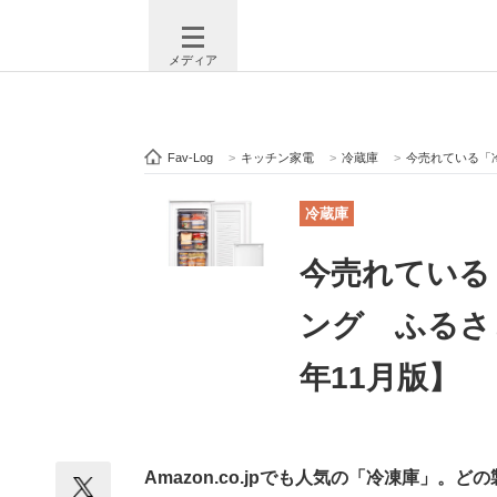
メディア
Fav-Log
>
キッチン家電
>
冷蔵庫
>
今売れている「冷
注目記事を集めた総合ページ
ITの今
冷蔵庫
今売れている
ビジネスと働き方のヒント
AI活用
ング ふるさ
年11月版】
ITエンジニア向け専門サイト
企業向けI
Amazon.co.jpでも人気の「冷凍庫」。
モノづくり技術者専門サイト
エレクトロ