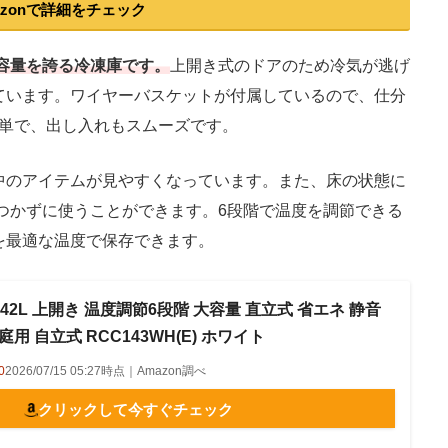
azonで詳細をチェック
の大容量を誇る冷凍庫です。
上開き式のドアのため冷気が逃げ
ています。ワイヤーバスケットが付属しているので、仕分
単で、出し入れもスムーズです。
中のアイテムが見やすくなっています。また、床の状態に
つかずに使うことができます。6段階で温度を調節できる
を最適な温度で保存できます。
 142L 上開き 温度調節6段階 大容量 直立式 省エネ 静音
用 自立式 RCC143WH(E) ホワイト
0
2026/07/15 05:27時点｜Amazon調べ
クリックして今すぐチェック