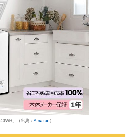
CC143WH」（出典：
Amazon
）