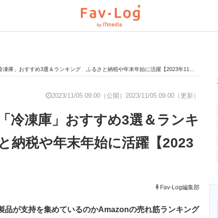
凍庫」おすすめ3選＆ランキング ふるさと納税や年末年始に活躍【2023年11月版】
と未来を見通す
スマホと通信の最新トレンド
進化するPCとデ
2023/11/05 09:00（公開）
2023/11/05 09:00（更新）
「冷凍庫」おすすめ3選＆ランキ
のいまが分かる
企業ITのトレンドを詳説
経営リーダーの
と納税や年末年始に活躍【2023
T製品の総合サイト
IT製品の技術・比較・事例
製造業のIT導入
Fav-Log編集部
どの製品が支持を集めているのかAmazonの売れ筋ランキング
ニクス専門サイト
電子設計の基本と応用
エネルギーの専