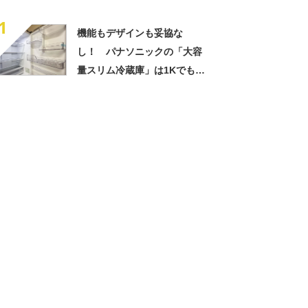
1
機能もデザインも妥協な
し！ パナソニックの「大容
量スリム冷蔵庫」は1Kでも使
いやすい高コスパモデルだっ
た 上位タイプとの違いもチ
ェック