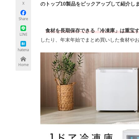
X
のトップ10製品をピックアップして紹介し
Share
ちょっと気になるネットの話題
食材を長期保存できる「冷凍庫」は重宝
LINE
したり、年末年始でまとめ買いした食材や
hatena
Home