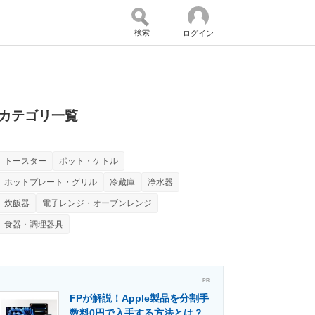
検索
ログイン
バイスの未来
好きが集まる 比べて選べる
カテゴリ一覧
トースター
ポット・ケトル
コミュニティ
マーケ×ITの今がよく分かる
ホットプレート・グリル
冷蔵庫
浄水器
炊飯器
電子レンジ・オーブンレンジ
食器・調理器具
・活用を支援
- PR -
FPが解説！Apple製品を分割手
門メディア
建設×テクノロジーの最前線
数料0円で入手する方法とは？