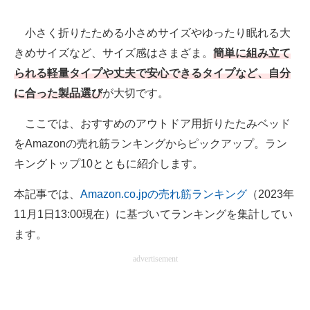
AI活用のいまが分かる
小さく折りたためる小さめサイズやゆったり眠れる大
きめサイズなど、サイズ感はさまざま。
簡単に組み立て
企業ITのトレンドを詳説
られる軽量タイプや丈夫で安心できるタイプなど、自分
経営リーダーのコミュニティ
に合った製品選び
が大切です。
マーケ×ITの今がよく分かる
ここでは、おすすめのアウトドア用折りたたみベッド
をAmazonの売れ筋ランキングからピックアップ。ラン
ITエンジニア向け専門サイト
キングトップ10とともに紹介します。
企業向けIT製品の総合サイト
本記事では、
Amazon.co.jpの売れ筋ランキング
（2023年
IT製品の技術・比較・事例
11月1日13:00現在）に基づいてランキングを集計してい
ます。
製造業のIT導入・活用を支援
advertisement
モノづくり技術者専門サイト
エレクトロニクス専門サイト