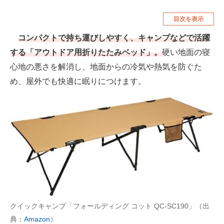
空調・季節家電
美容・コスメ
目次を表示
腕時計
車・バイク
コンパクトで持ち運びしやすく、キャンプなどで活躍
する「アウトドア用折りたたみベッド」。
硬い地面の寝
釣り具・釣り用品
食品・飲料・お酒
心地の悪さを解消し、地面からの冷気や熱気を防ぐた
食器・グラス・カトラリー
め、屋外でも快適に眠りにつけます。
メディア
注目記事を集めた総合ページ
ITの今と未来を見通す
スマホと通信の最新トレンド
進化するPCとデバイスの未来
好きが集まる 比べて選べる
クイックキャンプ「フォールディング コット QC-SC190」（出
典：
Amazon
）
ビジネスと働き方のヒント