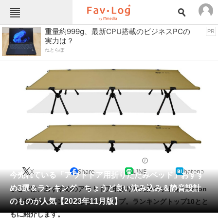
Fav-Logカテゴリー一覧
重量約999g、最新CPU搭載のビジネスPCの
PR
実力は？
TOP
アウトドア用品
ねとらぼ
インテリア・収納
おもちゃ・ホビー
カメラ
キッチン家電
キッチン用品
ゲーム
コンテンツ・サービス
スイーツ・お菓子
スポーツ・レジャー
スマホ・携帯電話
パソコン・タブレット
ファッション
寝具
2023/11/09 18:00（公開）
X
Share
LINE
hatena
ペット
今売れている「アウトドア用折りたたみベッド」おすす
家電
め3選＆ランキング ちょうど良い沈み込み＆静音設計
ここでは、おすすめのアウトドア用折りたたみベッドをAmazon
工具・DIY
本・DVD・CD
のものが人気【2023年11月版】
の売れ筋ランキングからピックアップ。ランキングトップ10とと
生活家電
生活用品
もに紹介します。