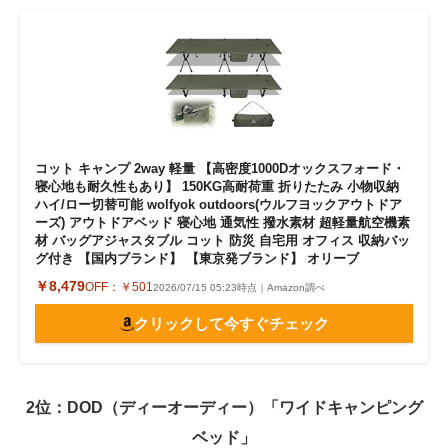
コット キャンプ 2way 軽量 【高密度1000Dオックスフォード・
寝心地も耐久性もあり】 150KG高耐荷重 折りたたみ 小物収納
ハイ/ロー切替可能 wolfyok outdoors(ウルフヨックアウトドア
ーズ) アウトドアベッド 寝心地 通気性 撥水素材 超軽量航空機素
材 バッグアジャスタブル コット 防災 自宅用 オフィス 収納バッ
グ付き 【国内ブランド】 【東京発ブランド】 オリーブ
￥8,479
OFF：
￥501
2026/07/15 05:23時点｜Amazon調べ
クリックして今すぐチェック
2位：DOD（ディーオーディー）「ワイドキャンピング
ベッド」