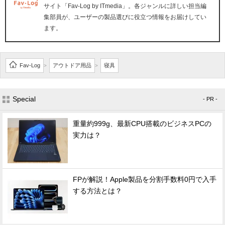
サイト「Fav-Log by ITmedia」。各ジャンルに詳しい担当編
集部員が、ユーザーの製品選びに役立つ情報をお届けしてい
ます。
Fav-Log
アウトドア用品
寝具
>
>
Special
- PR -
重量約999g、最新CPU搭載のビジネスPCの
実力は？
FPが解説！Apple製品を分割手数料0円で入手
する方法とは？