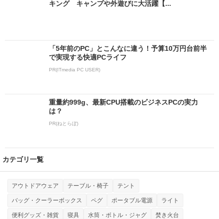
キング キャンプや外遊びに大活躍【...
「5年前のPC」とこんなに違う！予算10万円台前半
で実現する快適PCライフ
PR(ITmedia PC USER)
重量約999g、最新CPU搭載のビジネスPCの実力
は？
PR(ねとらぼ)
カテゴリ一覧
アウトドアウェア
テーブル・椅子
テント
バッグ・クーラーボックス
ペグ
ポータブル電源
ライト
便利グッズ・雑貨
寝具
水筒・ボトル・ジャグ
焚き火台