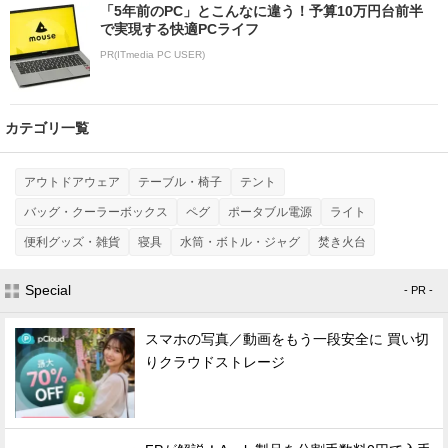
「5年前のPC」とこんなに違う！予算10万円台前半
で実現する快適PCライフ
PR(ITmedia PC USER)
カテゴリ一覧
アウトドアウェア
テーブル・椅子
テント
バッグ・クーラーボックス
ペグ
ポータブル電源
ライト
便利グッズ・雑貨
寝具
水筒・ボトル・ジャグ
焚き火台
Special
- PR -
スマホの写真／動画をもう一段安全に 買い切
りクラウドストレージ