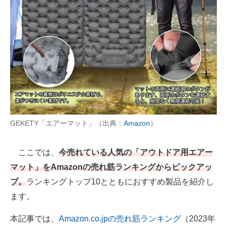
AI活用のいまが分かる
企業ITのトレンドを詳説
経営リーダーのコミュニティ
マーケ×ITの今がよく分かる
ITエンジニア向け専門サイト
GEKETY「エアーマット」（出典：
Amazon
）
企業向けIT製品の総合サイト
IT製品の技術・比較・事例
ここでは、
今売れている人気の「アウトドア用エアー
マット」をAmazonの売れ筋ランキングからピックアッ
製造業のIT導入・活用を支援
プ。
ランキングトップ10とともにおすすめ製品を紹介し
モノづくり技術者専門サイト
ます。
エレクトロニクス専門サイト
本記事では、
Amazon.co.jpの売れ筋ランキング
（2023年