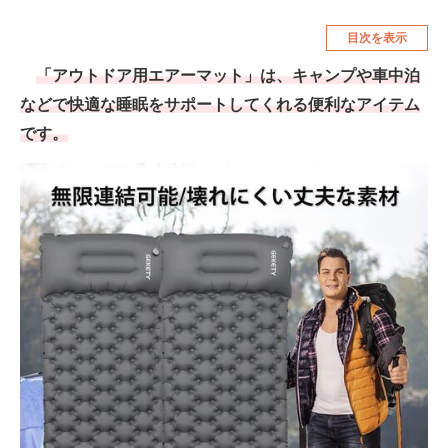
空調・季節家電
美容・コスメ
目次を表示
腕時計
車・バイク
「アウトドア用エアーマット」は、キャンプや車中泊
などで快適な睡眠をサポートしてくれる便利なアイテム
釣り具・釣り用品
食品・飲料・お酒
です。
食器・グラス・カトラリー
メディア
注目記事を集めた総合ページ
ITの今と未来を見通す
スマホと通信の最新トレンド
進化するPCとデバイスの未来
好きが集まる 比べて選べる
ビジネスと働き方のヒント