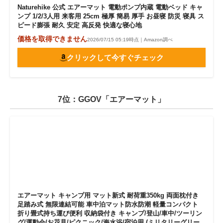
Naturehike 公式 エアーマット 電動ポンプ内蔵 電動ベッド キャ
ンプ 1/2/3人用 来客用 25cm 極厚 簡易 厚手 お昼寝 防災 寝具 ス
ピード膨張 耐久 安定 高反発 快適な寝心地
価格を取得できません
2026/07/15 05:19時点｜Amazon調べ
クリックして今すぐチェック
7位：GGOV「エアーマット」
エアーマット キャンプ用 マット新式 耐荷重350kg 両面枕付き
足踏み式 無限連結可能 車中泊マット防水防潮 軽量コンパクト
折り畳式持ち運び便利 収納袋付き キャンプ/登山/車中/ツーリン
グ/運動会/お花見/ピクニック/海水浴/宿泊用 (ミリタリーグリー