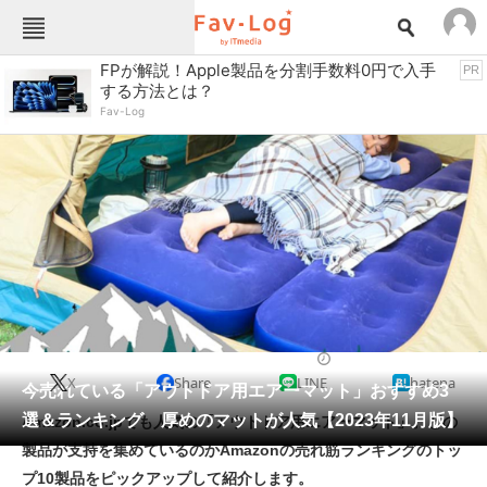
Fav-Logカテゴリー一覧
FPが解説！Apple製品を分割手数料0円で入手
PR
する方法とは？
TOP
アウトドア用品
Fav-Log
インテリア・収納
おもちゃ・ホビー
カメラ
キッチン家電
キッチン用品
ゲーム
コンテンツ・サービス
スイーツ・お菓子
スポーツ・レジャー
スマホ・携帯電話
パソコン・タブレット
ファッション
寝具
2023/11/14 17:30（公開）
X
Share
LINE
hatena
ペット
今売れている「アウトドア用エアーマット」おすすめ3
家電
選＆ランキング 厚めのマットが人気【2023年11月版】
Amazon.co.jpでも人気の「アウトドア用エアーマット」。どの
工具・DIY
本・DVD・CD
製品が支持を集めているのかAmazonの売れ筋ランキングのトッ
生活家電
生活用品
プ10製品をピックアップして紹介します。