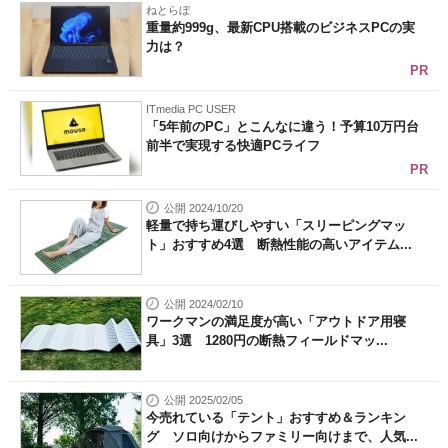
ねとらぼ
重量約999g、最新CPU搭載のビジネスPCの実
力は？
PR
ITmedia PC USER
「5年前のPC」とこんなに違う！予算10万円台
前半で実現する快適PCライフ
PR
公開 2024/10/20
軽量で持ち運びしやすい「スリーピングマッ
ト」おすすめ4選 断熱性能の高いアイテム...
公開 2024/02/10
ワークマンの満足度が高い「アウトドア用寝
具」3選 1280円の断熱フィールドマッ...
公開 2025/02/05
今売れている「テント」おすすめ＆ランキン
グ ソロ向けからファミリー向けまで、人気...