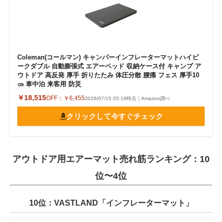
Coleman(コールマン) キャンパーインフレーターマットハイピ
ークダブル 自動膨張式 エアーベッド 収納ケース付 キャンプ ア
ウトドア 高反発 厚手 折りたたみ 体圧分散 腰痛 フェス 厚手10
㎝ 車中泊 来客用 防災
￥18,515
OFF：
￥6,455
2026/07/15 05:19時点｜Amazon調べ
クリックして今すぐチェック
アウトドア用エアーマット売れ筋ランキング：10
位〜4位
10位：VASTLAND「インフレーターマット」