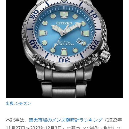
AI活用のいまが分かる
企業ITのトレンドを詳説
経営リーダーのコミュニティ
マーケ×ITの今がよく分かる
ITエンジニア向け専門サイト
企業向けIT製品の総合サイト
IT製品の技術・比較・事例
製造業のIT導入・活用を支援
出典:シチズン
モノづくり技術者専門サイト
本記事は、
楽天市場のメンズ腕時計ランキング
（2023年
エレクトロニクス専門サイト
11月27日〜2023年12月3日）に基づいて制作・集計して