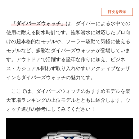
空調・季節家電
美容・コスメ
目次を表示
腕時計
車・バイク
「ダイバーズウォッチ」
は、ダイバーによる水中での
使用に耐える防水時計です。飽和潜水に対応したプロ向
釣り具・釣り用品
食品・飲料・お酒
けの超本格的なモデルや、ソーラー駆動で気軽に使える
食器・グラス・カトラリー
モデルなど、多彩なダイバーズウォッチが登場していま
す。アウトドアで活躍する堅牢な作りに加え、ビジネ
メディア
ス・カジュアル問わず取り入れやすいアクティブなデザ
注目記事を集めた総合ページ
インもダイバーズウォッチの魅力です。
ITの今と未来を見通す
ここでは、ダイバーズウォッチのおすすめモデルを楽
スマホと通信の最新トレンド
天市場ランキングの上位モデルとともに紹介します。ウ
ォッチ選びの参考にしてみてください！
進化するPCとデバイスの未来
好きが集まる 比べて選べる
ビジネスと働き方のヒント