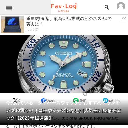
Fav-Logカテゴリー一覧
重量約999g、最新CPU搭載のビジネスPCの
PR
実力は？
TOP
アウトドア用品
ねとらぼ
インテリア・収納
おもちゃ・ホビー
カメラ
キッチン家電
キッチン用品
ゲーム
コンテンツ・サービス
スイーツ・お菓子
スポーツ・レジャー
スマホ・携帯電話
パソコン・タブレット
ファッション
スポーツウォッチ
2023/12/11 17:07（公開）
X
Share
LINE
hatena
ペット
今売れている「ダイバーズウォッチ」おすすめ＆ランキ
家電
ング10選 セイコーやシチズンなど、人気モデルをチェ
ダイバーズウォッチは、ダイバーによる水中での使用に耐える防
工具・DIY
本・DVD・CD
ック【2023年12月版】
水時計。セイコーやシチズン、カシオG-SHOCK FROGMANな
生活家電
生活用品
ど、おすすめのダイバーズウォッチを紹介します。