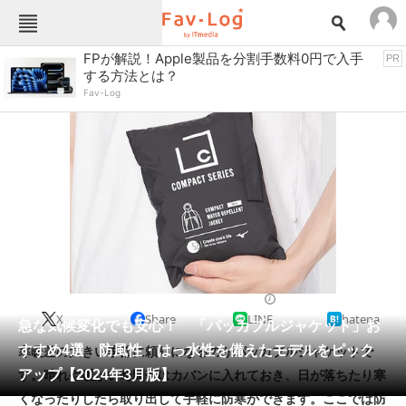
Fav-Logカテゴリー一覧
FPが解説！Apple製品を分割手数料0円で入手
PR
する方法とは？
TOP
アウトドア用品
Fav-Log
インテリア・収納
おもちゃ・ホビー
カメラ
キッチン家電
キッチン用品
ゲーム
コンテンツ・サービス
スイーツ・お菓子
スポーツ・レジャー
スマホ・携帯電話
パソコン・タブレット
ファッション
アウトドアウェア
2024/03/30 07:00（公開）
X
Share
LINE
hatena
ペット
急な気候変化でも安心！ 「パッカブルジャケット」お
家電
すすめ4選 防風性・はっ水性を備えたモデルをピック
寒暖差の大きい季節に頼りになるのがパッカブルジャケットで
工具・DIY
本・DVD・CD
アップ【2024年3月版】
す。晴れや暖かい時間帯はカバンに入れておき、日が落ちたり寒
生活家電
生活用品
くなったりしたら取り出して手軽に防寒ができます。ここでは防