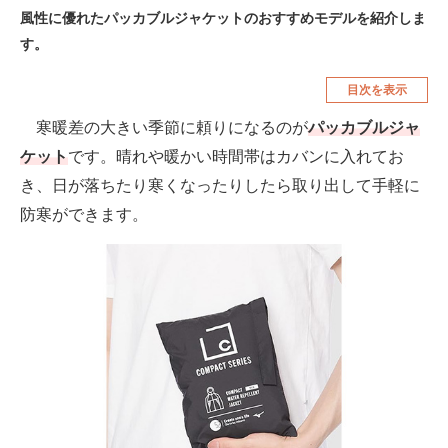
風性に優れたパッカブルジャケットのおすすめモデルを紹介しま
空調・季節家電
美容・コスメ
す。
腕時計
車・バイク
目次を表示
釣り具・釣り用品
食品・飲料・お酒
寒暖差の大きい季節に頼りになるのが
パッカブルジャ
食器・グラス・カトラリー
ケット
です。晴れや暖かい時間帯はカバンに入れてお
き、日が落ちたり寒くなったりしたら取り出して手軽に
メディア
防寒ができます。
注目記事を集めた総合ページ
ITの今と未来を見通す
スマホと通信の最新トレンド
進化するPCとデバイスの未来
好きが集まる 比べて選べる
ビジネスと働き方のヒント