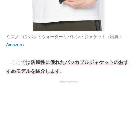
AI活用のいまが分かる
企業ITのトレンドを詳説
ミズノ コンパクトウォーターリパレントジャケット（出典：
経営リーダーのコミュニティ
Amazon
）
マーケ×ITの今がよく分かる
ここでは
防風性に優れたパッカブルジャケットのおす
ITエンジニア向け専門サイト
すめモデルを紹介します
。
企業向けIT製品の総合サイト
advertisement
IT製品の技術・比較・事例
製造業のIT導入・活用を支援
モノづくり技術者専門サイト
エレクトロニクス専門サイト