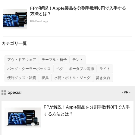
FPが解説！Apple製品を分割手数料0円で入手する
方法とは？
PR(Fav-Log)
カテゴリ一覧
アウトドアウェア
テーブル・椅子
テント
バッグ・クーラーボックス
ペグ
ポータブル電源
ライト
便利グッズ・雑貨
寝具
水筒・ボトル・ジャグ
焚き火台
Special
- PR -
FPが解説！Apple製品を分割手数料0円で入手
する方法とは？