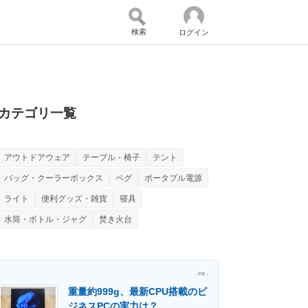
検索
ログイン
バイスの未来
好きが集まる 比べて選べる
カテゴリ一覧
アウトドアウェア
テーブル・椅子
テント
コミュニティ
マーケ×ITの今がよく分かる
バッグ・クーラーボックス
ペグ
ポータブル電源
ライト
便利グッズ・雑貨
寝具
水筒・ボトル・ジャグ
焚き火台
・活用を支援
- PR -
重量約999g、最新CPU搭載のビ
門メディア
建設×テクノロジーの最前線
ジネスPCの実力は？