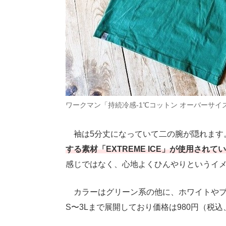
ワークマン「持続冷感-1℃コットン オーバーサイ
袖は5分丈になっていて二の腕が隠れます
する素材「EXTREME ICE」が使用され
感じではなく、心地よくひんやりというイ
カラーはグリーン系の他に、ホワイトやブ
S〜3Lまで展開しており価格は980円（税