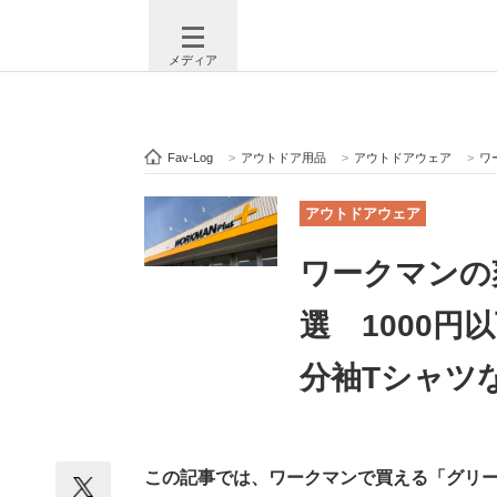
メディア
Fav-Log
>
アウトドア用品
>
アウトドアウェア
>
ワ
注目記事を集めた総合ページ
ITの今
アウトドアウェア
ワークマンの
ビジネスと働き方のヒント
AI活用
選 1000円
分袖Tシャツ
ITエンジニア向け専門サイト
企業向けI
この記事では、ワークマンで買える「グリー
モノづくり技術者専門サイト
エレクトロ