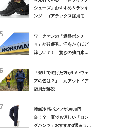
シューズ」おすすめ＆ランキ
ング ゴアテックス採用モデ
ルなど防水シューズが人気
5
【2026年8月版】
ワークマンの「遮熱ポンチ
ョ」が超優秀。汗をかくほど
涼しい？！ 驚きの独自素材
をレビュー
6
「登山で避けた方がいいウェ
アの色は？」 元アウトドア
店員が解説
7
接触冷感パンツが3000円
台！？ 夏でも涼しい「ロン
グパンツ」おすすめ3選＆ラン
キング【2026年8月版】