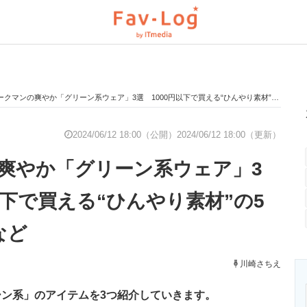
ークマンの爽やか「グリーン系ウェア」3選 1000円以下で買える“ひんやり素材”の5分袖Tシャツなど
と未来を見通す
スマホと通信の最新トレンド
進化するPCとデ
2024/06/12 18:00（公開）
2024/06/12 18:00（更新）
爽やか「グリーン系ウェア」3
のいまが分かる
企業ITのトレンドを詳説
経営リーダーの
以下で買える“ひんやり素材”の5
など
T製品の総合サイト
IT製品の技術・比較・事例
製造業のIT導入
川崎さちえ
ン系」のアイテムを3つ紹介していきます。
ニクス専門サイト
電子設計の基本と応用
エネルギーの専