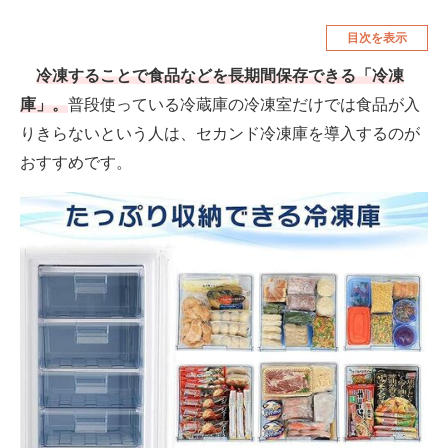
空調・季節家電
美容・コスメ
目次を表示
腕時計
車・バイク
冷凍することで食品などを長期間保存できる「冷凍
庫」。
普段使っている冷蔵庫の冷凍室だけでは食品が入
釣り具・釣り用品
食品・飲料・お酒
りきらないという人は、セカンド冷凍庫を導入するのが
食器・グラス・カトラリー
おすすめです。
メディア
注目記事を集めた総合ページ
ITの今と未来を見通す
スマホと通信の最新トレンド
進化するPCとデバイスの未来
好きが集まる 比べて選べる
ビジネスと働き方のヒント