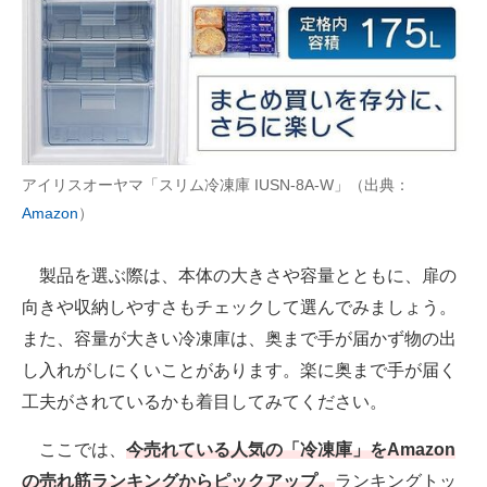
AI活用のいまが分かる
企業ITのトレンドを詳説
経営リーダーのコミュニティ
アイリスオーヤマ「スリム冷凍庫 IUSN-8A-W」（出典：
マーケ×ITの今がよく分かる
Amazon
）
ITエンジニア向け専門サイト
製品を選ぶ際は、本体の大きさや容量とともに、扉の
企業向けIT製品の総合サイト
向きや収納しやすさもチェックして選んでみましょう。
IT製品の技術・比較・事例
また、容量が大きい冷凍庫は、奥まで手が届かず物の出
し入れがしにくいことがあります。楽に奥まで手が届く
製造業のIT導入・活用を支援
工夫がされているかも着目してみてください。
モノづくり技術者専門サイト
ここでは、
今売れている人気の「冷凍庫」をAmazon
エレクトロニクス専門サイト
の売れ筋ランキングからピックアップ。
ランキングトッ