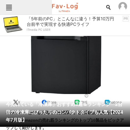
Fav-Logカテゴリー一覧
「5年前のPC」とこんなに違う！予算10万円
PR
台前半で実現する快適PCライフ
TOP
アウトドア用品
ITmedia PC USER
インテリア・収納
おもちゃ・ホビー
カメラ
キッチン家電
キッチン用品
ゲーム
コンテンツ・サービス
スイーツ・お菓子
スポーツ・レジャー
スマホ・携帯電話
パソコン・タブレット
ファッション
冷蔵庫
2024/07/12 20:00（公開）
X
Share
LINE
hatena
ペット
今売れている「冷凍庫」おすすめ3選＆ランキング 2台
家電
目の冷凍庫にぴったりのコンパクトタイプも人気【2024
Amazon.co.jpでも人気の「冷凍庫」。どの製品が支持を集めて
工具・DIY
本・DVD・CD
年7月版】
いるのかAmazonの売れ筋ランキングのトップ10製品をピックア
生活家電
生活用品
ップして紹介します。