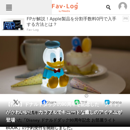
Fav-Logカテゴリー一覧
FPが解説！Apple製品を分割手数料0円で入手
PR
する方法とは？
TOP
アウトドア用品
Fav-Log
インテリア・収納
おもちゃ・ホビー
カメラ
キッチン家電
キッチン用品
ゲーム
コンテンツ・サービス
スイーツ・お菓子
スポーツ・レジャー
スマホ・携帯電話
パソコン・タブレット
ファッション
雑誌・ムック
2024/07/16 18:30（公開）
X
Share
LINE
hatena
ペット
【付録】ドナルドダックの90周年を記念した「ライト」
家電
がかわいい！ カラフルでキュートな癒しのアイテムが
宝島社は、人気キャラクター「ドナルドダック」のルームライト
工具・DIY
本・DVD・CD
登場
が付いた「Disney ドナルドダック90周年記念 お部屋ライト
生活家電
生活用品
BOOK」の予約受付を開始しました。