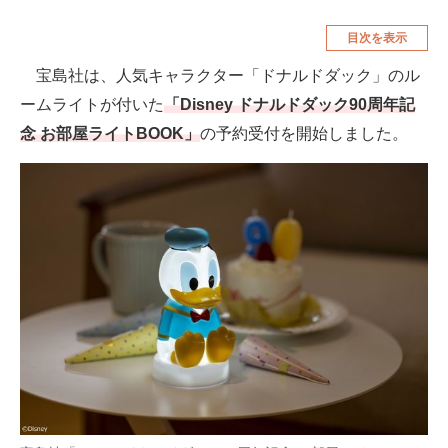
空調・季節家電
美容・コスメ
目次を表示
腕時計
車・バイク
宝島社は、人気キャラクター「ドナルドダック」のル
ームライトが付いた
「Disney ドナルドダック90周年記
釣り具・釣り用品
食品・飲料・お酒
念 お部屋ライトBOOK」
の予約受付を開始しました。
食器・グラス・カトラリー
メディア
注目記事を集めた総合ページ
ITの今と未来を見通す
スマホと通信の最新トレンド
進化するPCとデバイスの未来
好きが集まる 比べて選べる
ビジネスと働き方のヒント