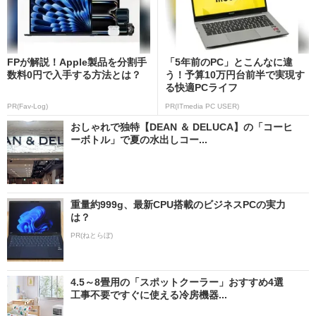
FPが解説！Apple製品を分割手
「5年前のPC」とこんなに違
数料0円で入手する方法とは？
う！予算10万円台前半で実現す
る快適PCライフ
PR(Fav-Log)
PR(ITmedia PC USER)
おしゃれで独特【DEAN ＆ DELUCA】の「コーヒ
ーボトル」で夏の水出しコー...
重量約999g、最新CPU搭載のビジネスPCの実力
は？
PR(ねとらぼ)
4.5～8畳用の「スポットクーラー」おすすめ4選
工事不要ですぐに使える冷房機器...