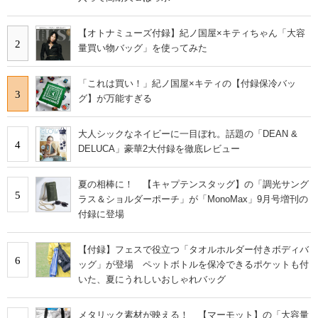
【オトナミューズ付録】紀ノ国屋×キティちゃん「大容
2
量買い物バッグ」を使ってみた
「これは買い！」紀ノ国屋×キティの【付録保冷バッ
3
グ】が万能すぎる
大人シックなネイビーに一目ぼれ。話題の「DEAN &
4
DELUCA」豪華2大付録を徹底レビュー
夏の相棒に！ 【キャプテンスタッグ】の「調光サング
5
ラス＆ショルダーポーチ」が「MonoMax」9月号増刊の
付録に登場
【付録】フェスで役立つ「タオルホルダー付きボディバ
6
ッグ」が登場 ペットボトルを保冷できるポケットも付
いた、夏にうれしいおしゃれバッグ
メタリック素材が映える！ 【マーモット】の「大容量