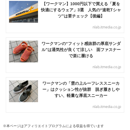
【ワークマン】1000円以下で買える「夏を
快適にするウェア」3選 人気の“速乾Tシャ
ツ”は要チェック【後編】
nlab.itmedia.co.jp
ワークマンの“フィット感抜群の厚底サンダ
ル”は通気性が良くて涼しい 面ファスナー
で楽に履ける
nlab.itmedia.co.jp
ワークマンの「雲の上ルーフレススニーカ
ー」はクッション性が抜群 脱ぎ履きしや
すい、軽量な厚底スニーカー
nlab.itmedia.co.jp
※本ページはアフィリエイトプログラムによる収益を得ています