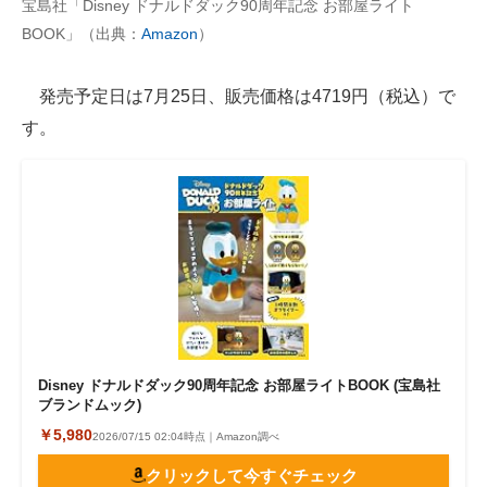
宝島社「Disney ドナルドダック90周年記念 お部屋ライト
BOOK」（出典：
Amazon
）
AI活用のいまが分かる
企業ITのトレンドを詳説
発売予定日は7月25日、販売価格は4719円（税込）で
す。
経営リーダーのコミュニティ
マーケ×ITの今がよく分かる
ITエンジニア向け専門サイト
企業向けIT製品の総合サイト
IT製品の技術・比較・事例
製造業のIT導入・活用を支援
Disney ドナルドダック90周年記念 お部屋ライトBOOK (宝島社
ブランドムック)
モノづくり技術者専門サイト
￥5,980
2026/07/15 02:04時点｜Amazon調べ
エレクトロニクス専門サイト
クリックして今すぐチェック