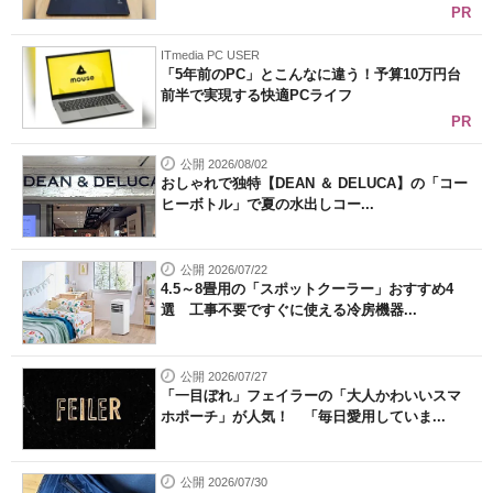
PR
ITmedia PC USER
「5年前のPC」とこんなに違う！予算10万円台
前半で実現する快適PCライフ
PR
公開 2026/08/02
おしゃれで独特【DEAN ＆ DELUCA】の「コー
ヒーボトル」で夏の水出しコー...
公開 2026/07/22
4.5～8畳用の「スポットクーラー」おすすめ4
選 工事不要ですぐに使える冷房機器...
公開 2026/07/27
「一目ぼれ」フェイラーの「大人かわいいスマ
ホポーチ」が人気！ 「毎日愛用していま...
公開 2026/07/30