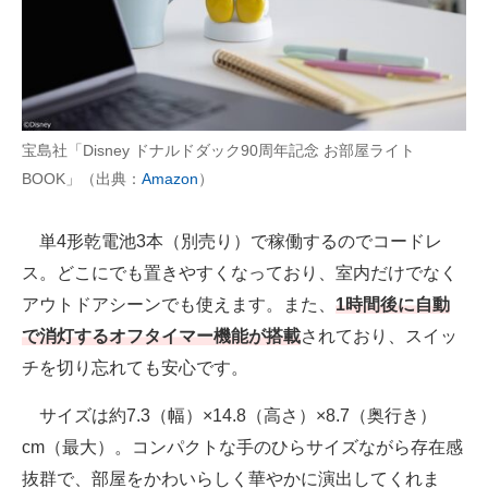
宝島社「Disney ドナルドダック90周年記念 お部屋ライト
BOOK」（出典：
Amazon
）
単4形乾電池3本（別売り）で稼働するのでコードレ
ス。どこにでも置きやすくなっており、室内だけでなく
アウトドアシーンでも使えます。また、
1時間後に自動
で消灯するオフタイマー機能が搭載
されており、スイッ
チを切り忘れても安心です。
サイズは約7.3（幅）×14.8（高さ）×8.7（奥行き）
cm（最大）。コンパクトな手のひらサイズながら存在感
抜群で、部屋をかわいらしく華やかに演出してくれま