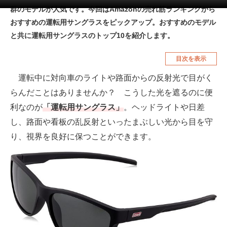
群のモデルが人気です。今回はAmazonの売れ筋ランキングから
空調・季節家電
美容・コスメ
おすすめの運転用サングラスをピックアップ。おすすめのモデル
腕時計
車・バイク
と共に運転用サングラスのトップ10を紹介します。
釣り具・釣り用品
食品・飲料・お酒
目次を表示
食器・グラス・カトラリー
運転中に対向車のライトや路面からの反射光で目がく
らんだことはありませんか？ こうした光を遮るのに便
メディア
利なのが
「運転用サングラス」
。ヘッドライトや日差
注目記事を集めた総合ページ
し、路面や看板の乱反射といったまぶしい光から目を守
り、視界を良好に保つことができます。
ITの今と未来を見通す
スマホと通信の最新トレンド
進化するPCとデバイスの未来
好きが集まる 比べて選べる
ビジネスと働き方のヒント