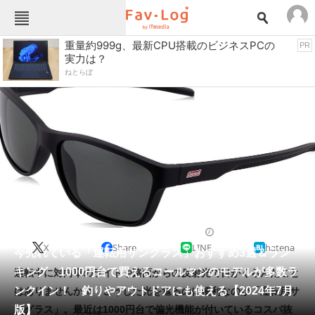
Fav-Logカテゴリー一覧
重量約999g、最新CPU搭載のビジネスPCの
PR
実力は？
TOP
アウトドア用品
ねとらぼ
インテリア・収納
おもちゃ・ホビー
カメラ
キッチン家電
キッチン用品
ゲーム
コンテンツ・サービス
スイーツ・お菓子
スポーツ・レジャー
スマホ・携帯電話
パソコン・タブレット
ファッション
スポーツ用品
2024/07/28 08:00（公開）
X
Share
LINE
hatena
ペット
今売れている「運転用サングラス」おすすめ3選＆ラン
家電
キング 1000円台で買えるコールマンのモデルが多数ラ
運転中に対向車のライトや路面からの反射光で目がくらんだこと
工具・DIY
本・DVD・CD
ンクイン！ 釣りやアウトドアにも使える【2024年7月
はありませんか？ こうした光を遮るのに便利なのが「運転用サ
生活家電
生活用品
版】
ングラス」。最近は1000円台で偏光機能が付いているコスパ抜