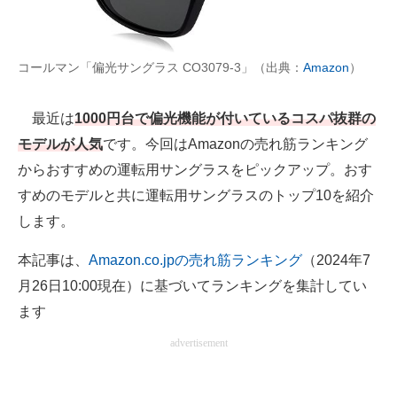
AI活用のいまが分かる
コールマン「偏光サングラス CO3079-3」（出典：
Amazon
）
企業ITのトレンドを詳説
経営リーダーのコミュニティ
最近は
1000円台で偏光機能が付いているコスパ抜群の
モデルが人気
です。今回はAmazonの売れ筋ランキング
マーケ×ITの今がよく分かる
からおすすめの運転用サングラスをピックアップ。おす
ITエンジニア向け専門サイト
すめのモデルと共に運転用サングラスのトップ10を紹介
します。
企業向けIT製品の総合サイト
本記事は、
Amazon.co.jpの売れ筋ランキング
（2024年7
IT製品の技術・比較・事例
月26日10:00現在）に基づいてランキングを集計してい
製造業のIT導入・活用を支援
ます
モノづくり技術者専門サイト
advertisement
エレクトロニクス専門サイト