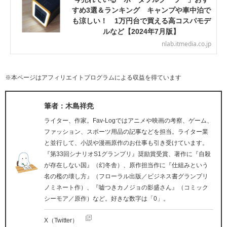
すめ3選＆ランキング キャンプや車中泊で
も涼しい！ 1万円台で買える高コスパモデ
ルなど【2024年7月版】
nlab.itmedia.co.jp
※本ページはアフィリエイトプログラムによる収益を得ています
筆者：木島祥尭
ライター、作家。Fav-Logではアニメや映画の考察、ゲーム、
ファッション、スポーツ用品の記事などを担当。ライター業
と並行して、小説や漫画原作のお仕事も引き受けています。
『第33回シナリオS1グランプリ』奨励賞受賞、著作に『自殺
が存在しない国』（幻冬舎）、原作担当作に『仕組みという
名の檻の壊し方』（フローラル出版／ビジネス書グランプリ
ノミネート作）、『嘘つきカノジョの影盛さん』（コミック
シーモア／原作）など。好きな数字は「0」。
X（Twitter）