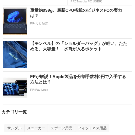
PR(ITmedia PC USER)
重量約999g、最新CPU搭載のビジネスPCの実力
は？
PR(ねとらぼ)
【モンベル】の「ショルダーバッグ」が軽い、たた
める、大容量！ 水筒が入るポケット...
FPが解説！Apple製品を分割手数料0円で入手する
方法とは？
PR(Fav-Log)
カテゴリ一覧
サンダル
スニーカー
スポーツ用品
フィットネス用品