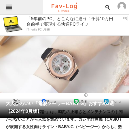
Fav-Logカテゴリー一覧
「5年前のPC」とこんなに違う！予算10万円
PR
台前半で実現する快適PCライフ
TOP
アウトドア用品
ITmedia PC USER
インテリア・収納
おもちゃ・ホビー
カメラ
キッチン家電
キッチン用品
ゲーム
コンテンツ・サービス
スイーツ・お菓子
スポーツ・レジャー
スマホ・携帯電話
パソコン・タブレット
ファッション
カジュアルウォッチ
2024/08/26 15:00（公開）
X
Share
LINE
hatena
ペット
大人かわいい「電波ソーラーBABY-G」おすすめ3選
家電
【2024年8月版】
「電波ソーラー腕時計」は、時刻の正確さとメンテナンスの手間
工具・DIY
本・DVD・CD
が少ないことから人気を集めています。カシオ計算機（CASIO）
生活家電
生活用品
が展開する女性向けライン・BABY-G（ベビージー）からも、数