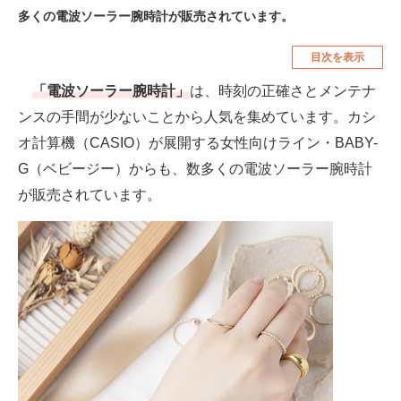
多くの電波ソーラー腕時計が販売されています。
空調・季節家電
美容・コスメ
目次を表示
腕時計
車・バイク
「電波ソーラー腕時計」
は、時刻の正確さとメンテナ
釣り具・釣り用品
食品・飲料・お酒
ンスの手間が少ないことから人気を集めています。カシ
食器・グラス・カトラリー
オ計算機（CASIO）が展開する女性向けライン・BABY-
G（ベビージー）からも、数多くの電波ソーラー腕時計
メディア
が販売されています。
注目記事を集めた総合ページ
ITの今と未来を見通す
スマホと通信の最新トレンド
進化するPCとデバイスの未来
好きが集まる 比べて選べる
ビジネスと働き方のヒント