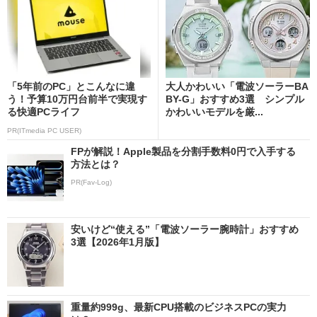
「5年前のPC」とこんなに違
大人かわいい「電波ソーラーBA
う！予算10万円台前半で実現す
BY-G」おすすめ3選 シンプル
る快適PCライフ
かわいいモデルを厳...
PR(ITmedia PC USER)
FPが解説！Apple製品を分割手数料0円で入手する
方法とは？
PR(Fav-Log)
安いけど“使える”「電波ソーラー腕時計」おすすめ
3選【2026年1月版】
重量約999g、最新CPU搭載のビジネスPCの実力