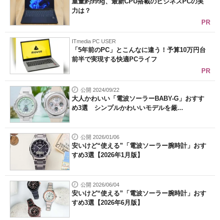
重量約999g、最新CPU搭載のビジネスPCの実
力は？
PR
ITmedia PC USER
「5年前のPC」とこんなに違う！予算10万円台
前半で実現する快適PCライフ
PR
公開 2024/09/22
大人かわいい「電波ソーラーBABY-G」おすす
め3選 シンプルかわいいモデルを厳...
公開 2026/01/06
安いけど“使える”「電波ソーラー腕時計」おす
すめ3選【2026年1月版】
公開 2026/06/04
安いけど“使える”「電波ソーラー腕時計」おす
すめ3選【2026年6月版】