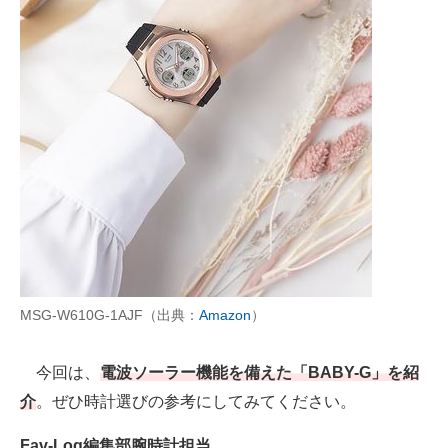
AI活用のいまが分かる
企業ITのトレンドを詳説
経営リーダーのコミュニティ
マーケ×ITの今がよく分かる
ITエンジニア向け専門サイト
企業向けIT製品の総合サイト
IT製品の技術・比較・事例
MSG-W610G-1AJF（出典：
Amazon
）
製造業のIT導入・活用を支援
今回は、
電波ソーラー機能を備えた「BABY-G」を紹
モノづくり技術者専門サイト
介
。ぜひ時計選びの参考にしてみてください。
エレクトロニクス専門サイト
Fav-Log編集部腕時計担当