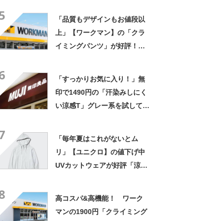
5
「品質もデザインもお値段以
上」【ワークマン】の「クラ
イミングパンツ」が好評！
「猛暑の時期に最適です」
6
「どんな仕草でも動きやす
「すっかりお気に入り！」無
い」「丈だけ長いかも」
印で1490円の「汗染みしにく
い涼感T」グレー系を試してみ
たら……夏対策×トレンド感の
7
優秀Tだった
「毎年夏はこれがないとム
リ」【ユニクロ】の値下げ中
UVカットウェアが好評「涼し
く日よけもできて優秀」「エ
8
アコンで肌寒いときにも便
高コスパ&高機能！ ワーク
利」
マンの1900円「クライミング