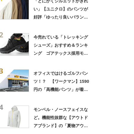
「とにかくシルエットがきれ
い」【ユニクロ】のパンツが
好評「ゆったり良いバラン
ス」「はき心地抜群」
2
今売れている「トレッキング
シューズ」おすすめ＆ランキ
ング ゴアテックス採用モデ
ルなど防水シューズが人気
3
【2026年8月版】
オフィスではけるゴルフパン
ツ！？ 【ワークマン】1590
円の「高機能パンツ」が着回
しやすい！ 注意点も紹介
4
モンベル・ノースフェイスな
ど。機能性抜群な【アウトド
アブランド】の「夏物アウタ
ー」3選【2026年8月版】