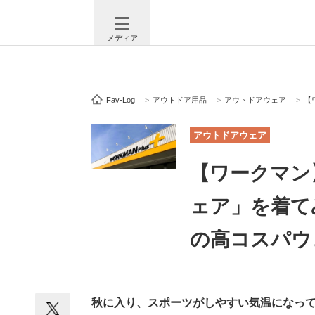
メディア
Fav-Log
>
アウトドア用品
>
アウトドアウェア
>
【ワ
注目記事を集めた総合ページ
ITの今
アウトドアウェア
【ワークマン
ビジネスと働き方のヒント
AI活用
ェア」を着て
の高コスパウ
ITエンジニア向け専門サイト
企業向けI
秋に入り、スポーツがしやすい気温になっ
モノづくり技術者専門サイト
エレクトロ