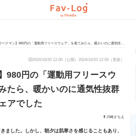
ークマン】980円の「運動用フリースウェア」を着てみたら、暖かいのに通気性抜群の高コスパウェアでした
と未来を見通す
スマホと通信の最新トレンド
進化するPCとデ
2024/10/20 12:00（公開）
2024/10/20 12:00（更新）
】980円の「運動用フリースウ
のいまが分かる
企業ITのトレンドを詳説
経営リーダーの
みたら、暖かいのに通気性抜群
ェアでした
T製品の総合サイト
IT製品の技術・比較・事例
製造業のIT導入
川崎さちえ
てきました。しかし、朝夕は肌寒さを感じることもあり、
ニクス専門サイト
電子設計の基本と応用
エネルギーの専