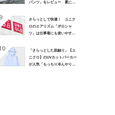
パンツ」をレビュー 夏にう
れしいUVカット・吸水速乾で
9
軽いはき心地
さらっとして快適！ ユニク
ロのエアリズム「ポロシャ
ツ」は仕事着にも使いやすい
優秀トップスだった
10
「さらっとした肌触り」【ユ
ニクロ】のUVカットパーカー
が人気「もっちり冷んやりと
した着用感」「これ1つで日焼
け対策」