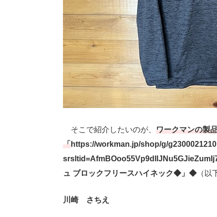
そこで紹介したいのが、
ワークマンの製品
「
https://workman.jp/shop/g/g2300021210
srsltid=AfmBOoo55Vp9dIlJNu5GJie
ュ ブロックフリースハイネック◆」◆
（以
川崎 さちえ