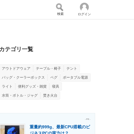
検索
ログイン
バイスの未来
好きが集まる 比べて選べる
カテゴリ一覧
アウトドアウェア
テーブル・椅子
テント
コミュニティ
マーケ×ITの今がよく分かる
バッグ・クーラーボックス
ペグ
ポータブル電源
ライト
便利グッズ・雑貨
寝具
水筒・ボトル・ジャグ
焚き火台
・活用を支援
- PR -
重量約999g、最新CPU搭載のビ
門メディア
建設×テクノロジーの最前線
ジネスPCの実力は？