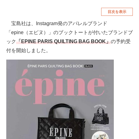
空調・季節家電
美容・コスメ
目次を表示
腕時計
車・バイク
宝島社は、Instagram発のアパレルブランド
「epine（エピヌ）」のブックトートが付いたブランドブ
釣り具・釣り用品
食品・飲料・お酒
ック
「EPINE PARIS QUILTING BAG BOOK」
の予約受
食器・グラス・カトラリー
付を開始しました。
メディア
注目記事を集めた総合ページ
ITの今と未来を見通す
スマホと通信の最新トレンド
進化するPCとデバイスの未来
好きが集まる 比べて選べる
ビジネスと働き方のヒント