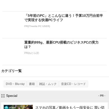
「5年前のPC」とこんなに違う！予算10万円台前半
で実現する快適PCライフ
PR(ITmedia PC USER)
重量約999g、最新CPU搭載のビジネスPCの実力
は？
PR(ねとらぼ)
カテゴリ一覧
DVD・Blu-ray
書籍
雑誌・ムック
音楽CD・レコード
Special
- PR -
スマホの写真／動画をもう一段安全に 買い切