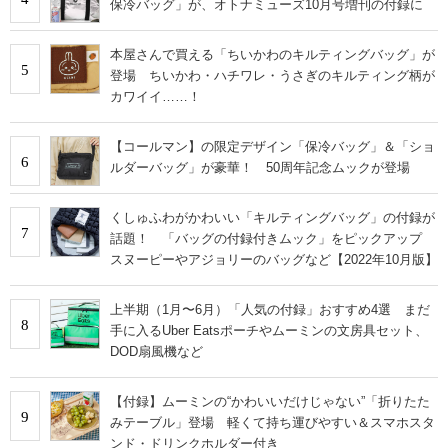
保冷バッグ」が、オトナミューズ10月号増刊の付録に
本屋さんで買える「ちいかわのキルティングバッグ」が
5
登場 ちいかわ・ハチワレ・うさぎのキルティング柄が
カワイイ……！
【コールマン】の限定デザイン「保冷バッグ」＆「ショ
6
ルダーバッグ」が豪華！ 50周年記念ムックが登場
くしゅふわがかわいい「キルティングバッグ」の付録が
7
話題！ 「バッグの付録付きムック」をピックアップ
スヌーピーやアジョリーのバッグなど【2022年10月版】
上半期（1月〜6月）「人気の付録」おすすめ4選 まだ
8
手に入るUber Eatsポーチやムーミンの文房具セット、
DOD扇風機など
【付録】ムーミンの“かわいいだけじゃない”「折りたた
9
みテーブル」登場 軽くて持ち運びやすい＆スマホスタ
ンド・ドリンクホルダー付き