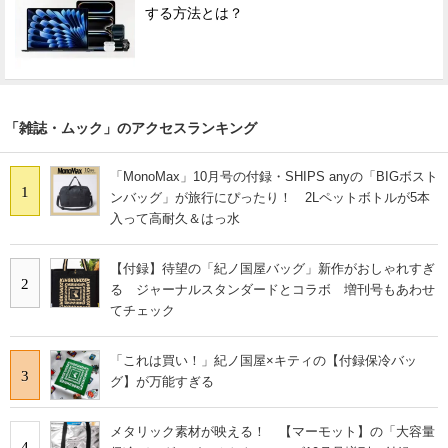
する方法とは？
「雑誌・ムック」のアクセスランキング
「MonoMax」10月号の付録・SHIPS anyの「BIGボスト
1
ンバッグ」が旅行にぴったり！ 2Lペットボトルが5本
入って高耐久＆はっ水
【付録】待望の「紀ノ国屋バッグ」新作がおしゃれすぎ
2
る ジャーナルスタンダードとコラボ 増刊号もあわせ
てチェック
「これは買い！」紀ノ国屋×キティの【付録保冷バッ
3
グ】が万能すぎる
メタリック素材が映える！ 【マーモット】の「大容量
4