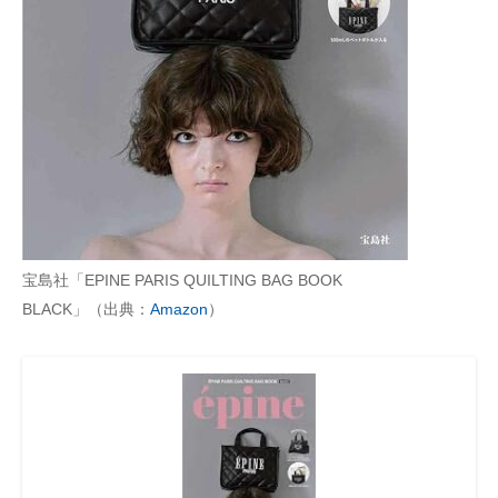
AI活用のいまが分かる
企業ITのトレンドを詳説
経営リーダーのコミュニティ
マーケ×ITの今がよく分かる
ITエンジニア向け専門サイト
宝島社「EPINE PARIS QUILTING BAG BOOK
企業向けIT製品の総合サイト
BLACK」（出典：
Amazon
）
IT製品の技術・比較・事例
製造業のIT導入・活用を支援
モノづくり技術者専門サイト
エレクトロニクス専門サイト