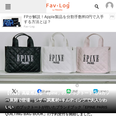
Fav-Logカテゴリー一覧
FPが解説！Apple製品を分割手数料0円で入手
PR
する方法とは？
TOP
アウトドア用品
Fav-Log
インテリア・収納
おもちゃ・ホビー
カメラ
キッチン家電
キッチン用品
ゲーム
コンテンツ・サービス
スイーツ・お菓子
スポーツ・レジャー
スマホ・携帯電話
パソコン・タブレット
ファッション
雑誌・ムック
2024/11/28 18:30（公開）
X
Share
LINE
hatena
ペット
【付録】高級感ある「epine」の“ブックトート”が3カラ
家電
ー展開で登場 レザー調素材×キルティングで大人かわ
宝島社は、Instagram発のアパレルブランド「epine（エピ
工具・DIY
本・DVD・CD
いい
ヌ）」のブックトートが付いたブランドブック「EPINE PARIS
生活家電
生活用品
QUILTING BAG BOOK」の予約受付を開始しました。