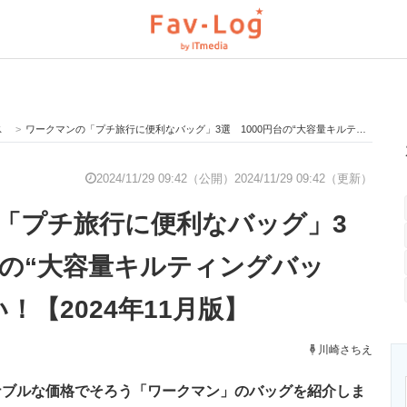
ス
>
ワークマンの「プチ旅行に便利なバッグ」3選 1000円台の“大容量キルティングバッグ”がかわいい！【2024年11月版】
と未来を見通す
スマホと通信の最新トレンド
進化するPCとデ
2024/11/29 09:42（公開）
2024/11/29 09:42（更新）
「プチ旅行に便利なバッグ」3
のいまが分かる
企業ITのトレンドを詳説
経営リーダーの
円台の“大容量キルティングバッ
！【2024年11月版】
T製品の総合サイト
IT製品の技術・比較・事例
製造業のIT導入
川崎さちえ
ナブルな価格でそろう「ワークマン」のバッグを紹介しま
ニクス専門サイト
電子設計の基本と応用
エネルギーの専