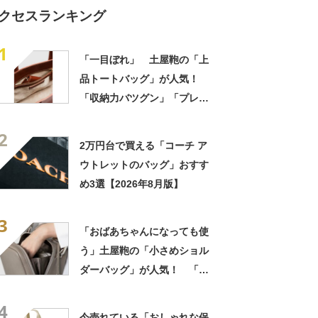
クセスランキング
1
「一目ぼれ」 土屋鞄の「上
品トートバッグ」が人気！
「収納力バツグン」「プレゼ
ントにとても喜ばれました」
2
2万円台で買える「コーチ ア
ウトレットのバッグ」おすす
め3選【2026年8月版】
3
「おばあちゃんになっても使
う」土屋鞄の「小さめショル
ダーバッグ」が人気！ 「思
った以上にものが入る」「大
4
きく口が開く」
今売れている「おしゃれな保