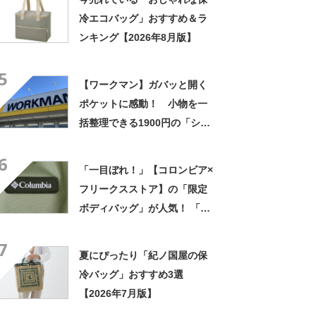
冷エコバッグ」おすすめ＆ラ
ンキング【2026年8月版】
5
【ワークマン】ガバッと開く
ポケットに感動！ 小物を一
括整理できる1900円の「ショ
ルダーバッグ」が便利
6
「一目ぼれ！」【コロンビア×
フリークスストア】の「限定
ボディバッグ」が人気！ 「サ
イズ感良い」「ポケットたく
7
さん」
夏にぴったり「紀ノ国屋の保
冷バッグ」おすすめ3選
【2026年7月版】