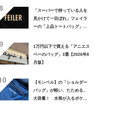
8
「スーパーで持っている人を
見かけて一目ぼれ」フェイラ
ーの「上品トートバッグ」が
人気！ 「夫からも褒められ
9
ました」「どの年代でも使え
1万円以下で買える「アニエス
る」
ベーのバッグ」3選【2026年8
月版】
10
【モンベル】の「ショルダー
バッグ」が軽い、たためる、
大容量！ 水筒が入るポケッ
トも便利