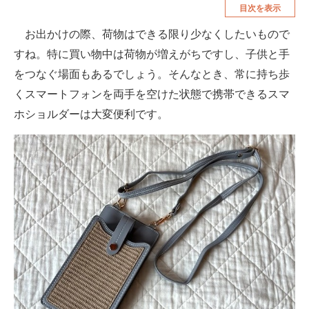
目次を表示
空調・季節家電
美容・コスメ
お出かけの際、荷物はできる限り少なくしたいもので
腕時計
車・バイク
すね。特に買い物中は荷物が増えがちですし、子供と手
釣り具・釣り用品
食品・飲料・お酒
をつなぐ場面もあるでしょう。そんなとき、常に持ち歩
くスマートフォンを両手を空けた状態で携帯できるスマ
食器・グラス・カトラリー
ホショルダーは大変便利です。
メディア
注目記事を集めた総合ページ
ITの今と未来を見通す
スマホと通信の最新トレンド
進化するPCとデバイスの未来
好きが集まる 比べて選べる
ビジネスと働き方のヒント