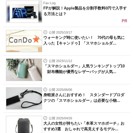
Fav-Log
FPが解説！Apple製品を分割手数料0円で入手す
る方法とは？
PR
公開 2025/10/17
ウォーキング時に使いたい！ 70代の母も気に
入った【キャンドゥ】「スマホショルダ...
公開 2023/11/12
「スマホショルダー」人気ランキングトップ10
財布機能が優秀なレザーバッグが人気...
公開 2025/06/06
身軽派さんにおすすめ！ スタンダードプロダ
クツの「スマホショルダー」は必要な小物...
公開 2025/04/26
大人の女性が持ちたい「本革スマホポーチ」お
すすめ3選 おしゃれで高見えするモデル...