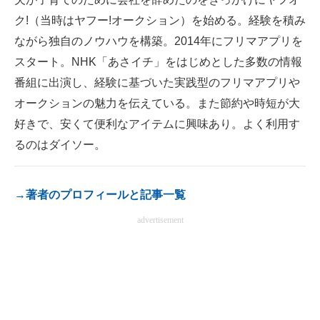
電子設計の基本と応用
ク!（当時はヤフー!オークション）を始める。経験を積み
ながら独自のノウハウを構築。2014年にフリマアプリを
エネルギーの専門メディア
スタート。NHK「あさイチ」をはじめとした多数の情報
建設×テクノロジーの最前線
番組に出演し、経験に基づいた実践型のフリマアプリや
オークションの魅力を伝えている。また節約や時短が大
ちょっと気になるネットの話題
好きで、安くて便利なアイテムに興味あり。よく利用す
るのはダイソー。
→著者のプロフィールと記事一覧
advertisement