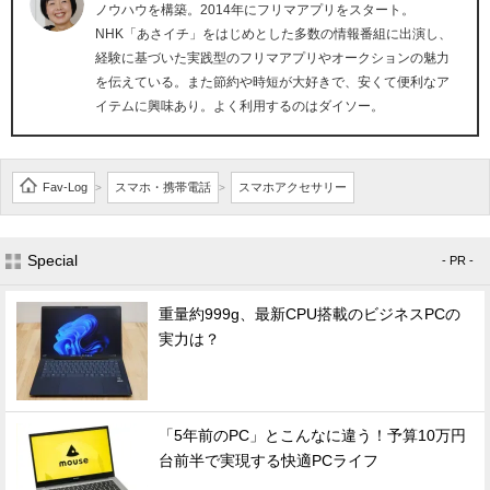
ノウハウを構築。2014年にフリマアプリをスタート。
NHK「あさイチ」をはじめとした多数の情報番組に出演し、
経験に基づいた実践型のフリマアプリやオークションの魅力
を伝えている。また節約や時短が大好きで、安くて便利なア
イテムに興味あり。よく利用するのはダイソー。
Fav-Log
スマホ・携帯電話
スマホアクセサリー
>
>
Special
- PR -
重量約999g、最新CPU搭載のビジネスPCの
実力は？
「5年前のPC」とこんなに違う！予算10万円
台前半で実現する快適PCライフ