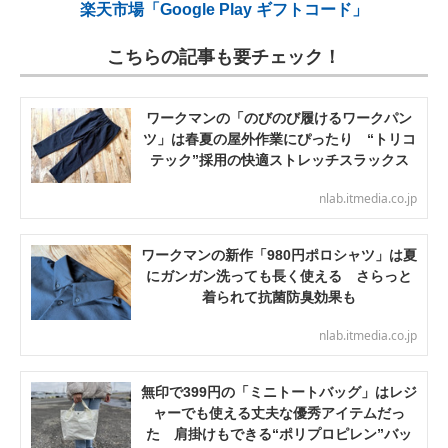
楽天市場「Google Play ギフトコード」
こちらの記事も要チェック！
ワークマンの「のびのび履けるワークパン
ツ」は春夏の屋外作業にぴったり “トリコ
テック”採用の快適ストレッチスラックス
nlab.itmedia.co.jp
ワークマンの新作「980円ポロシャツ」は夏
にガンガン洗っても長く使える さらっと
着られて抗菌防臭効果も
nlab.itmedia.co.jp
無印で399円の「ミニトートバッグ」はレジ
ャーでも使える丈夫な優秀アイテムだっ
た 肩掛けもできる“ポリプロピレン”バッ