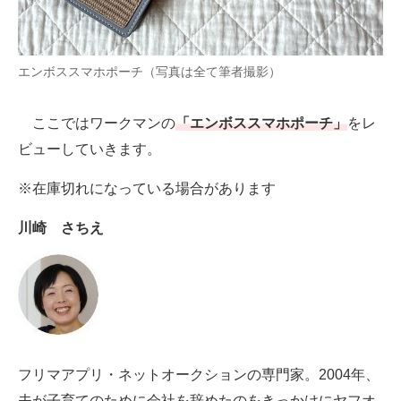
AI活用のいまが分かる
エンボススマホポーチ（写真は全て筆者撮影）
企業ITのトレンドを詳説
経営リーダーのコミュニティ
ここではワークマンの
「エンボススマホポーチ」
をレ
ビューしていきます。
マーケ×ITの今がよく分かる
※在庫切れになっている場合があります
ITエンジニア向け専門サイト
川崎 さちえ
企業向けIT製品の総合サイト
IT製品の技術・比較・事例
製造業のIT導入・活用を支援
モノづくり技術者専門サイト
フリマアプリ・ネットオークションの専門家。2004年、
エレクトロニクス専門サイト
夫が子育てのために会社を辞めたのをきっかけにヤフオ