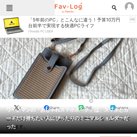
Fav-Logカテゴリー一覧
「5年前のPC」とこんなに違う！予算10万円
PR
台前半で実現する快適PCライフ
TOP
アウトドア用品
ITmedia PC USER
インテリア・収納
おもちゃ・ホビー
カメラ
キッチン家電
キッチン用品
ゲーム
コンテンツ・サービス
スイーツ・お菓子
スポーツ・レジャー
スマホ・携帯電話
パソコン・タブレット
ファッション
スマホアクセサリー
2025/05/17 07:00（公開）
X
Share
LINE
hatena
ペット
ワークマンの「おしゃれスマホポーチ」は、スマホとカ
家電
ードだけ持ちたい人にぴったりのミニマルショルダーだ
ここではワークマンの「エンボススマホポーチ」をレビューして
工具・DIY
本・DVD・CD
った
いきます。
生活家電
生活用品