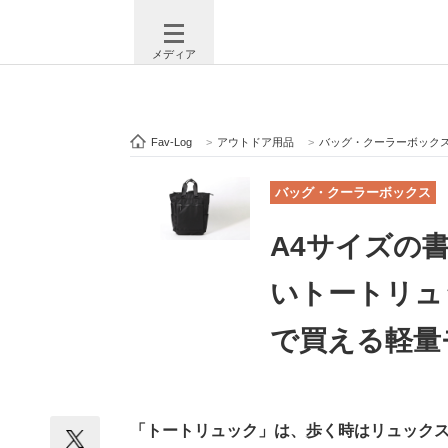
メディア
Fav-Log
>
アウトドア用品
>
バッグ・クーラーボック
注目記事を集めた総合ページ
ITの今
バッグ・クーラーボックス
A4サイズの
ビジネスと働き方のヒント
AI活用
いトートリュ
で買える軽量モ
ITエンジニア向け専門サイト
企業向けI
「トートリュック」は、歩く時はリュック
モノづくり技術者専門サイト
エレクトロ