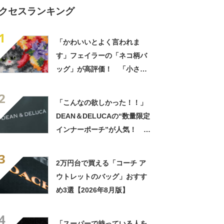
クセスランキング
1
「かわいいとよく言われま
す」フェイラーの「ネコ柄バ
ッグ」が高評価！ 「小さす
ぎずちょうどいい」「上品か
2
つかわいいバック」
「こんなの欲しかった！！」
DEAN＆DELUCAの“数量限定
インナーポーチ”が人気！
「かわいくて機能性抜群」「3
3
点購入して大正解」
2万円台で買える「コーチ ア
ウトレットのバッグ」おすす
め3選【2026年8月版】
4
「スーパーで持っている人を