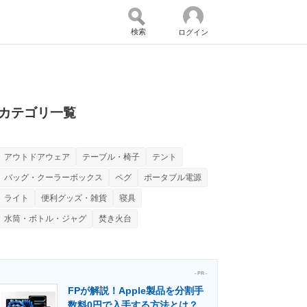
検索
ログイン
バイスの未来
好きが集まる 比べて選べる
カテゴリ一覧
アウトドアウェア
テーブル・椅子
テント
コミュニティ
マーケ×ITの今がよく分かる
バッグ・クーラーボックス
ペグ
ポータブル電源
ライト
便利グッズ・雑貨
寝具
水筒・ボトル・ジャグ
焚き火台
・活用を支援
- PR -
FPが解説！Apple製品を分割手
門メディア
建設×テクノロジーの最前線
数料0円で入手する方法とは？