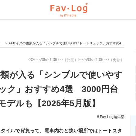
ス
>
A4サイズの書類が入る「シンプルで使いやすいトートリュック」おすすめ4選 3000円台で買える軽量モデルも【2025年5月版】
と未来を見通す
スマホと通信の最新トレンド
進化するPCとデ
2025/05/21 06:00（公開）
2025/05/21 06:00（更新）
書類が入る「シンプルで使いやす
のいまが分かる
企業ITのトレンドを詳説
経営リーダーの
ック」おすすめ4選 3000円台
デルも【2025年5月版】
T製品の総合サイト
IT製品の技術・比較・事例
製造業のIT導入
Fav-Log編集部
スタイルで背負って、電車内など狭い場所ではトートスタ
ニクス専門サイト
電子設計の基本と応用
エネルギーの専