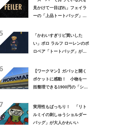
見かけて一目ぼれ」フェイラ
ーの「上品トートバッグ」が
人気！ 「夫からも褒められ
5
ました」「どの年代でも使え
「かわいすぎリピ買いした
る」
い」ポロ ラルフ ローレンのポ
ロベア「トートバッグ」が人
気！ ポーチ付きで小さくま
6
とまる
【ワークマン】ガバッと開く
ポケットに感動！ 小物を一
括整理できる1900円の「ショ
ルダーバッグ」が便利
7
実用性もばっちり！ 「リト
ルミイの刺しゅうショルダー
バッグ」が大人かわいい