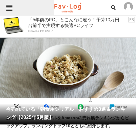
Fav-Logカテゴリー一覧
「5年前のPC」とこんなに違う！予算10万円
PR
台前半で実現する快適PCライフ
TOP
アウトドア用品
ITmedia PC USER
インテリア・収納
おもちゃ・ホビー
カメラ
キッチン家電
キッチン用品
ゲーム
コンテンツ・サービス
スイーツ・お菓子
スポーツ・レジャー
スマホ・携帯電話
パソコン・タブレット
ファッション
シリアル
2025/05/21 11:26（公開）
X
Share
LINE
hatena
ペット
今売れている「朝食用シリアル」おすすめ3選＆ランキ
家電
ング【2025年5月版】
おすすめの朝食用シリアルをAmazonの売れ筋ランキングからピ
工具・DIY
本・DVD・CD
ックアップ。ランキングトップ10とともに紹介します。
生活家電
生活用品