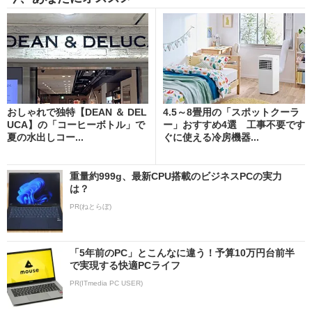
おしゃれで独特【DEAN ＆ DEL
4.5～8畳用の「スポットクーラ
UCA】の「コーヒーボトル」で
ー」おすすめ4選 工事不要です
夏の水出しコー...
ぐに使える冷房機器...
重量約999g、最新CPU搭載のビジネスPCの実力
は？
PR(ねとらぼ)
「5年前のPC」とこんなに違う！予算10万円台前半
で実現する快適PCライフ
PR(ITmedia PC USER)