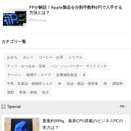
FPが解説！Apple製品を分割手数料0円で入手する
方法とは？
PR(Fav-Log)
カテゴリ一覧
おせち
カレー
コーヒー・お茶
シリアル
ナッツ・おつまみ・珍味
パン・ハンバーガー・サンドイッチ
ラーメン
味噌汁・スープ
栄養補助食品
水
牛乳・乳製品・植物性ミルク
米
缶詰・瓶詰・保存食
肉
調味料
酒類
野菜・果物
魚介
Special
- PR -
重量約999g、最新CPU搭載のビジネスPCの
実力は？