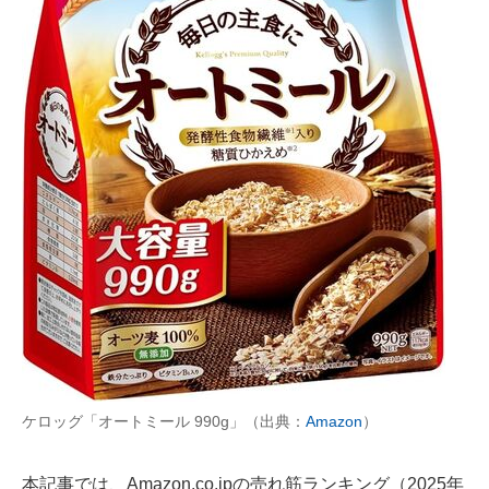
AI活用のいまが分かる
企業ITのトレンドを詳説
経営リーダーのコミュニティ
マーケ×ITの今がよく分かる
ITエンジニア向け専門サイト
企業向けIT製品の総合サイト
IT製品の技術・比較・事例
製造業のIT導入・活用を支援
モノづくり技術者専門サイト
ケロッグ「オートミール 990g」（出典：
Amazon
）
エレクトロニクス専門サイト
本記事では、Amazon.co.jpの売れ筋ランキング（2025年