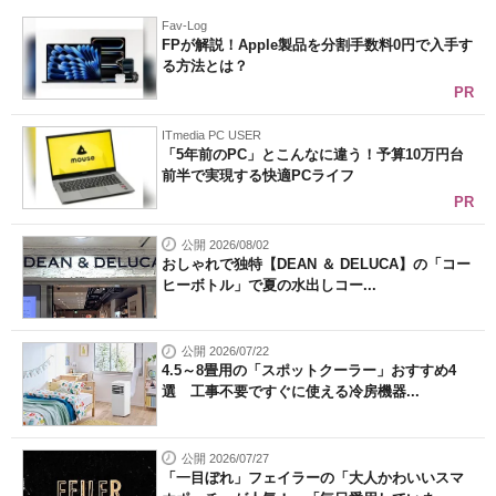
Fav-Log
FPが解説！Apple製品を分割手数料0円で入手す
る方法とは？
PR
ITmedia PC USER
「5年前のPC」とこんなに違う！予算10万円台
前半で実現する快適PCライフ
PR
公開 2026/08/02
おしゃれで独特【DEAN ＆ DELUCA】の「コー
ヒーボトル」で夏の水出しコー...
公開 2026/07/22
4.5～8畳用の「スポットクーラー」おすすめ4
選 工事不要ですぐに使える冷房機器...
公開 2026/07/27
「一目ぼれ」フェイラーの「大人かわいいスマ