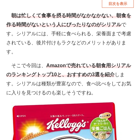
目次を表示
空調・季節家電
美容・コスメ
朝は忙しくて食事を摂る時間がなかなかない、朝食を
腕時計
車・バイク
作る時間がないという人にぴったりなのがシリアル
で
釣り具・釣り用品
食品・飲料・お酒
す。シリアルには、手軽に食べられる、栄養面まで考慮
されている、後片付けもラクなどのメリットがありま
食器・グラス・カトラリー
す。
メディア
そこで今回は、
Amazonで売れている朝食用シリアル
注目記事を集めた総合ページ
のランキングトップ10と、おすすめの3選を紹介
しま
す。シリアルは種類が豊富なので、食べ比べをしてお気
ITの今と未来を見通す
に入りを見つけるのも楽しそうですね。
スマホと通信の最新トレンド
進化するPCとデバイスの未来
好きが集まる 比べて選べる
ビジネスと働き方のヒント