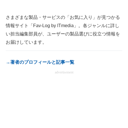
電子設計の基本と応用
さまざまな製品・サービスの「お気に入り」が見つかる
エネルギーの専門メディア
情報サイト「Fav-Log by ITmedia」。各ジャンルに詳し
建設×テクノロジーの最前線
い担当編集部員が、ユーザーの製品選びに役立つ情報を
お届けしています。
ちょっと気になるネットの話題
→著者のプロフィールと記事一覧
advertisement