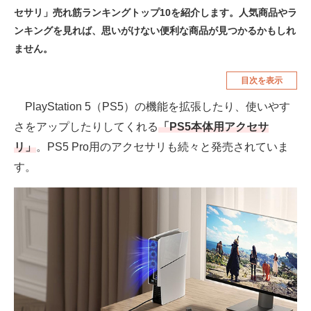
セサリ」売れ筋ランキングトップ10を紹介します。人気商品やラ
空調・季節家電
美容・コスメ
ンキングを見れば、思いがけない便利な商品が見つかるかもしれ
腕時計
車・バイク
ません。
釣り具・釣り用品
食品・飲料・お酒
目次を表示
食器・グラス・カトラリー
PlayStation 5（PS5）の機能を拡張したり、使いやす
さをアップしたりしてくれる
「PS5本体用アクセサ
メディア
リ」
。PS5 Pro用のアクセサリも続々と発売されていま
注目記事を集めた総合ページ
す。
ITの今と未来を見通す
スマホと通信の最新トレンド
進化するPCとデバイスの未来
好きが集まる 比べて選べる
ビジネスと働き方のヒント