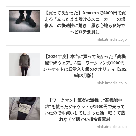
【買って良かった】Amazonで4000円で買
える「立ったまま履けるスニーカー」の想
像以上の快適性に驚き 履き心地も良好で
ヘビロテ要員に
nlab.itmedia.co.jp
【2024年度】本当に買って良かった「高機
能中綿ウェア」3選 ワークマンの1900円
ジャケットは殿堂入り級のクオリティ【202
5年3月版】
nlab.itmedia.co.jp
【ワークマン】筆者の激推し“高機能中
綿”を使ったジャケットが1900円で売って
いたので即買いしてしまった話 軽くて蒸
れなくて暖かい超快適素材
nlab.itmedia.co.jp