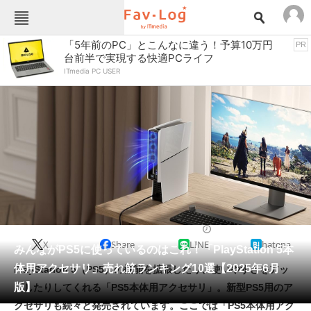
Fav-Logカテゴリー一覧
「5年前のPC」とこんなに違う！予算10万円
PR
台前半で実現する快適PCライフ
TOP
アウトドア用品
ITmedia PC USER
インテリア・収納
おもちゃ・ホビー
カメラ
キッチン家電
キッチン用品
ゲーム
コンテンツ・サービス
スイーツ・お菓子
スポーツ・レジャー
スマホ・携帯電話
パソコン・タブレット
ファッション
PlayStation 5（PS5）
2025/06/03 20:00（公開）
X
Share
LINE
hatena
ペット
みんながPS5に使っているのはこれ！「PlayStation 5本
家電
体用アクセサリ」売れ筋ランキング10選【2025年6月
PlayStation 5（PS5）の機能を拡張したり、使いやすさをアッ
工具・DIY
本・DVD・CD
版】
プしたりしてくれる「PS5本体用アクセサリ」。新型PS5用のア
生活家電
生活用品
クセサリも続々と発売されています。ここでは「PS5本体用アク