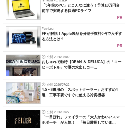
ITmedia PC USER
「5年前のPC」とこんなに違う！予算10万円台
前半で実現する快適PCライフ
PR
Fav-Log
FPが解説！Apple製品を分割手数料0円で入手す
る方法とは？
PR
公開 2026/08/02
おしゃれで独特【DEAN ＆ DELUCA】の「コー
ヒーボトル」で夏の水出しコー...
公開 2026/07/22
4.5～8畳用の「スポットクーラー」おすすめ4
選 工事不要ですぐに使える冷房機器...
公開 2026/07/27
「一目ぼれ」フェイラーの「大人かわいいスマ
ホポーチ」が人気！ 「毎日愛用していま...