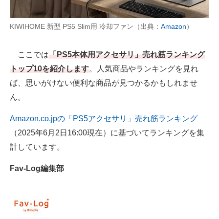
AI活用のいまが分かる
KIWIHOME 新型 PS5 Slim用 冷却ファン（出典：
Amazon
）
企業ITのトレンドを詳説
ここでは
「PS5本体用アクセサリ」売れ筋ランキング
経営リーダーのコミュニティ
トップ10を紹介します
。人気商品やランキングを見れ
ば、思いがけない便利な商品が見つかるかもしれませ
マーケ×ITの今がよく分かる
ん。
ITエンジニア向け専門サイト
Amazon.co.jpの「PS5アクセサリ」売れ筋ランキング
企業向けIT製品の総合サイト
（2025年6月2日16:00現在）に基づいてランキングを集
IT製品の技術・比較・事例
計しています。
製造業のIT導入・活用を支援
Fav-Log編集部
モノづくり技術者専門サイト
エレクトロニクス専門サイト