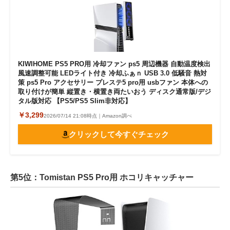
KIWIHOME PS5 PRO用 冷却ファン ps5 周辺機器 自動温度検出
風速調整可能 LEDライト付き 冷却ふぁｎ USB 3.0 低騒音 熱対
策 ps5 Pro アクセサリー プレステ5 pro用 usbファン 本体への
取り付けが簡単 縦置き・横置き両たいおう ディスク通常版/デジ
タル版対応 【PS5/PS5 Slim非対応】
￥3,299
2026/07/14 21:08時点｜Amazon調べ
クリックして今すぐチェック
第5位：Tomistan PS5 Pro用 ホコリキャッチャー