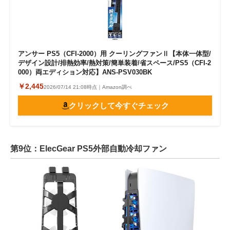
アンサー PS5（CFI-2000）用 クーリングファンⅡ【本体一体型/
デザイン設計/排熱効率/熱対策/簡単装着/省スペース/PS5（CFI-2
000）両エディション対応】ANS-PSV030BK
￥2,445
2026/07/14 21:08時点｜Amazon調べ
クリックして今すぐチェック
第9位：ElecGear PS5外部自動冷却ファン