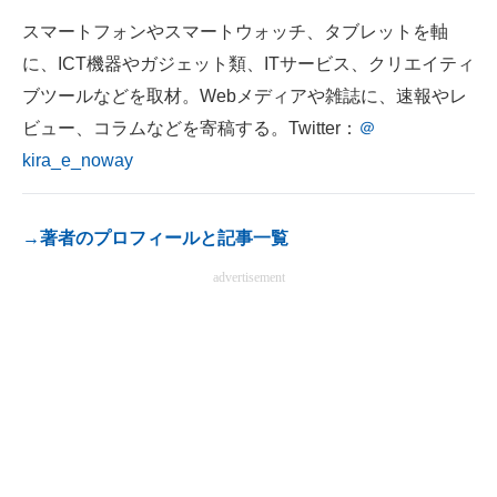
電子設計の基本と応用
スマートフォンやスマートウォッチ、タブレットを軸
に、ICT機器やガジェット類、ITサービス、クリエイティ
エネルギーの専門メディア
ブツールなどを取材。Webメディアや雑誌に、速報やレ
建設×テクノロジーの最前線
ビュー、コラムなどを寄稿する。Twitter：
＠
kira_e_noway
ちょっと気になるネットの話題
→著者のプロフィールと記事一覧
advertisement