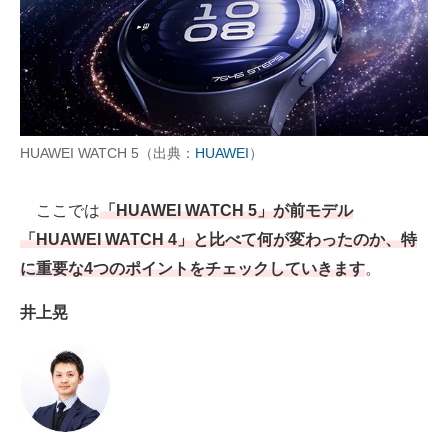
AI活用のいまが分かる
企業ITのトレンドを詳説
経営リーダーのコミュニティ
HUAWEI WATCH 5（出典：
HUAWEI
）
マーケ×ITの今がよく分かる
ここでは
「HUAWEI WATCH 5」が前モデル
ITエンジニア向け専門サイト
「HUAWEI WATCH 4」と比べて何が変わったのか、特
企業向けIT製品の総合サイト
に重要な4つのポイントをチェックしていきます
。
IT製品の技術・比較・事例
井上晃
製造業のIT導入・活用を支援
モノづくり技術者専門サイト
エレクトロニクス専門サイト