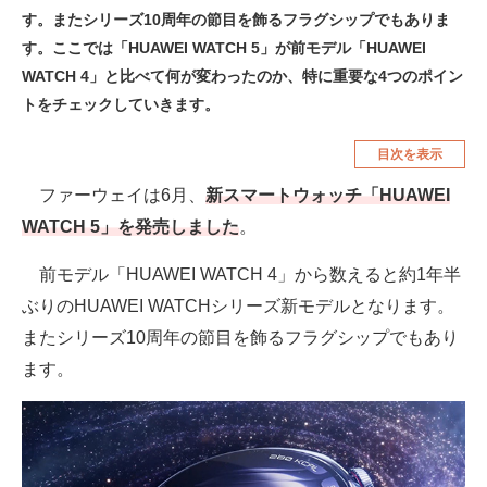
す。またシリーズ10周年の節目を飾るフラグシップでもありま
空調・季節家電
美容・コスメ
す。ここでは「HUAWEI WATCH 5」が前モデル「HUAWEI
腕時計
車・バイク
WATCH 4」と比べて何が変わったのか、特に重要な4つのポイン
トをチェックしていきます。
釣り具・釣り用品
食品・飲料・お酒
目次を表示
食器・グラス・カトラリー
ファーウェイは6月、
新スマートウォッチ「HUAWEI
メディア
WATCH 5」を発売しました
。
注目記事を集めた総合ページ
前モデル「HUAWEI WATCH 4」から数えると約1年半
ITの今と未来を見通す
ぶりのHUAWEI WATCHシリーズ新モデルとなります。
またシリーズ10周年の節目を飾るフラグシップでもあり
スマホと通信の最新トレンド
ます。
進化するPCとデバイスの未来
好きが集まる 比べて選べる
ビジネスと働き方のヒント