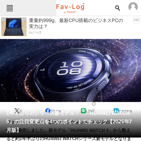
Fav-Logカテゴリー一覧
重量約999g、最新CPU搭載のビジネスPCの
PR
実力は？
TOP
アウトドア用品
ねとらぼ
インテリア・収納
おもちゃ・ホビー
カメラ
キッチン家電
キッチン用品
ゲーム
コンテンツ・サービス
スイーツ・お菓子
スポーツ・レジャー
スマホ・携帯電話
パソコン・タブレット
ファッション
ウェアラブル
2025/07/07 19:45（公開）
X
Share
LINE
hatena
ペット
1年半ぶりのシリーズ新モデル！ 「HUAWEI WATCH
家電
5」の注目変更点を4つのポイントでチェック【2025年7
ファーウェイは6月、新スマートウォッチ「HUAWEI WATCH
工具・DIY
本・DVD・CD
月版】
5」を発売しました。前モデル「HUAWEI WATCH 4」から数え
生活家電
生活用品
ると約1年半ぶりのHUAWEI WATCHシリーズ新モデルとなりま