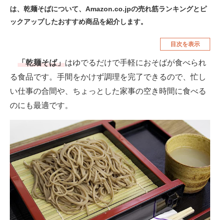
は、乾麺そばについて、Amazon.co.jpの売れ筋ランキングとピ
空調・季節家電
美容・コスメ
ックアップしたおすすめ商品を紹介します。
腕時計
車・バイク
目次を表示
釣り具・釣り用品
食品・飲料・お酒
「乾麺そば」
はゆでるだけで手軽におそばが食べられ
食器・グラス・カトラリー
る食品です。手間をかけず調理を完了できるので、忙し
い仕事の合間や、ちょっとした家事の空き時間に食べる
メディア
のにも最適です。
注目記事を集めた総合ページ
ITの今と未来を見通す
スマホと通信の最新トレンド
進化するPCとデバイスの未来
好きが集まる 比べて選べる
ビジネスと働き方のヒント