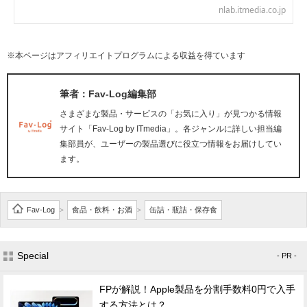
nlab.itmedia.co.jp
※本ページはアフィリエイトプログラムによる収益を得ています
筆者：Fav-Log編集部
さまざまな製品・サービスの「お気に入り」が見つかる情報
サイト「Fav-Log by ITmedia」。各ジャンルに詳しい担当編
集部員が、ユーザーの製品選びに役立つ情報をお届けしてい
ます。
Fav-Log
食品・飲料・お酒
缶詰・瓶詰・保存食
>
>
Special
- PR -
FPが解説！Apple製品を分割手数料0円で入手
する方法とは？