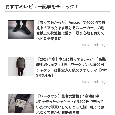
おすすめレビュー記事をチェック！
【買って良かった】Amazonで4000円で買
える「立ったまま履けるスニーカー」の想
像以上の快適性に驚き 履き心地も良好で
ヘビロテ要員に
nlab.itmedia.co.jp
【2024年度】本当に買って良かった「高機
能中綿ウェア」3選 ワークマンの1900円
ジャケットは殿堂入り級のクオリティ【202
5年3月版】
nlab.itmedia.co.jp
【ワークマン】筆者の激推し“高機能中
綿”を使ったジャケットが1900円で売って
いたので即買いしてしまった話 軽くて蒸
れなくて暖かい超快適素材