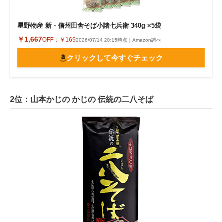
星野物産 新・信州田舎そば小諸七兵衛 340g ×5袋
￥1,667
OFF：
￥169
2026/07/14 20:15時点｜Amazon調べ
クリックして今すぐチェック
2位：山本かじの かじの 伝統の二八そば