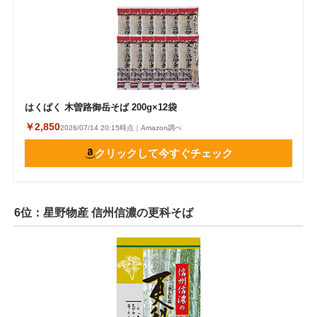
はくばく 木曽路御岳そば 200g×12袋
￥2,850
2026/07/14 20:15時点｜Amazon調べ
クリックして今すぐチェック
6位：星野物産 信州信濃の更科そば