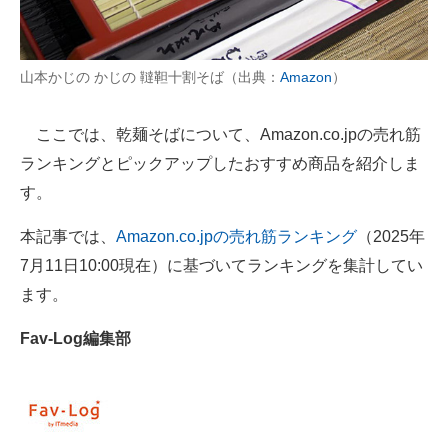
AI活用のいまが分かる
山本かじの かじの 韃靼十割そば（出典：
Amazon
）
企業ITのトレンドを詳説
経営リーダーのコミュニティ
ここでは、乾麺そばについて、Amazon.co.jpの売れ筋
ランキングとピックアップしたおすすめ商品を紹介しま
マーケ×ITの今がよく分かる
す。
ITエンジニア向け専門サイト
本記事では、
Amazon.co.jpの売れ筋ランキング
（2025年
企業向けIT製品の総合サイト
7月11日10:00現在）に基づいてランキングを集計してい
ます。
IT製品の技術・比較・事例
Fav-Log編集部
製造業のIT導入・活用を支援
モノづくり技術者専門サイト
エレクトロニクス専門サイト