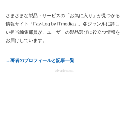
電子設計の基本と応用
さまざまな製品・サービスの「お気に入り」が見つかる
エネルギーの専門メディア
情報サイト「Fav-Log by ITmedia」。各ジャンルに詳し
建設×テクノロジーの最前線
い担当編集部員が、ユーザーの製品選びに役立つ情報を
お届けしています。
ちょっと気になるネットの話題
→著者のプロフィールと記事一覧
advertisement