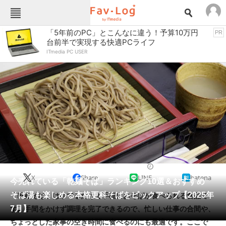
Fav-Logカテゴリー一覧
「5年前のPC」とこんなに違う！予算10万円
PR
台前半で実現する快適PCライフ
TOP
アウトドア用品
ITmedia PC USER
インテリア・収納
おもちゃ・ホビー
カメラ
キッチン家電
キッチン用品
ゲーム
コンテンツ・サービス
スイーツ・お菓子
スポーツ・レジャー
スマホ・携帯電話
パソコン・タブレット
ファッション
缶詰・瓶詰・保存食
2025/07/13 11:00（公開）
X
Share
LINE
hatena
ペット
今売れている「乾麺そば」ランキング10選＆おすすめ
家電
そば湯も楽しめる本格更科そばをピックアップ【2025年
「乾麺そば」はゆでるだけで手軽におそばが食べられる食品で
工具・DIY
本・DVD・CD
7月】
す。手間をかけず調理を完了できるので、忙しい仕事の合間や、
生活家電
生活用品
ちょっとした家事の空き時間に食べるのにも最適です。ここで