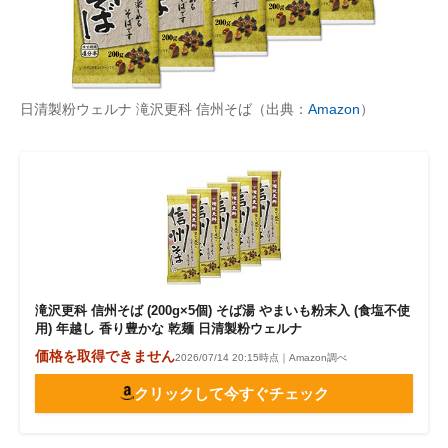
日清製粉ウェルナ 滝沢更科 信州そば（出典：
Amazon
）
滝沢更科 信州そば (200g×5個) そば湯 やまいも粉末入 (食塩不使
用) 年越し 香り豊かな 乾麺 日清製粉ウェルナ
価格を取得できません
2026/07/14 20:15時点｜Amazon調べ
クリックして今すぐチェック