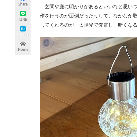
Share
玄関や庭に明かりがあるといいなと思いつ
作を行うのが面倒だったりして、なかなか
LINE
してくれるのが、太陽光で充電し、暗くな
ちょっと気になるネットの話題
hatena
Home