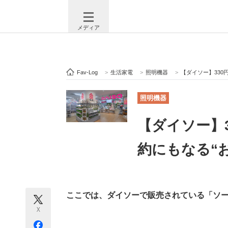
メディア
Fav-Log
>
生活家電
>
照明機器
>
【ダイソー】330
注目記事を集めた総合ページ
ITの今
照明機器
【ダイソー】
ビジネスと働き方のヒント
AI活用
約にもなる“
ITエンジニア向け専門サイト
企業向けI
ここでは、ダイソーで販売されている「ソー
X
モノづくり技術者専門サイト
エレクトロ