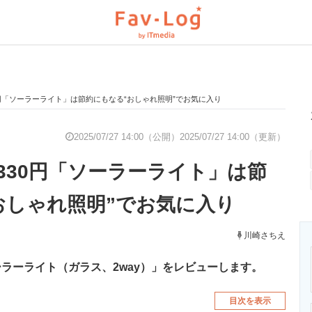
円「ソーラーライト」は節約にもなる“おしゃれ照明”でお気に入り
と未来を見通す
スマホと通信の最新トレンド
進化するPCとデ
2025/07/27 14:00（公開）
2025/07/27 14:00（更新）
330円「ソーラーライト」は節
のいまが分かる
企業ITのトレンドを詳説
経営リーダーの
おしゃれ照明”でお気に入り
T製品の総合サイト
IT製品の技術・比較・事例
川崎さちえ
製造業のIT導入
ラーライト（ガラス、2way）」をレビューします。
目次を表示
ニクス専門サイト
電子設計の基本と応用
エネルギーの専