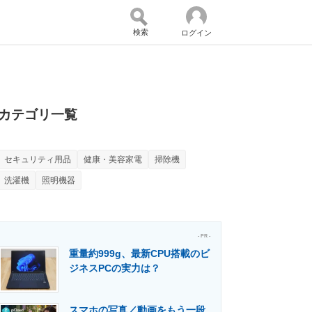
検索
ログイン
バイスの未来
好きが集まる 比べて選べる
カテゴリ一覧
セキュリティ用品
健康・美容家電
掃除機
コミュニティ
マーケ×ITの今がよく分かる
洗濯機
照明機器
・活用を支援
- PR -
重量約999g、最新CPU搭載のビ
ジネスPCの実力は？
門メディア
建設×テクノロジーの最前線
スマホの写真／動画をもう一段