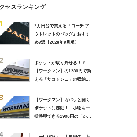
クセスランキング
1
2万円台で買える「コーチ ア
ウトレットのバッグ」おすす
め3選【2026年8月版】
2
ポケットが取り外せる！？
【ワークマン】の1280円で買
える「サコッシュ」の収納力
を検証
3
【ワークマン】ガバッと開く
ポケットに感動！ 小物を一
括整理できる1900円の「ショ
ルダーバッグ」が便利
4
「一目ぼれ」 土屋鞄の「上