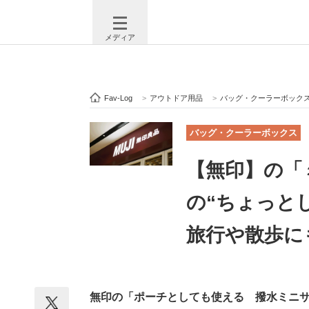
メディア
Fav-Log
>
アウトドア用品
>
バッグ・クーラーボック
注目記事を集めた総合ページ
ITの今
バッグ・クーラーボックス
【無印】の「
ビジネスと働き方のヒント
AI活用
の“ちょっと
旅行や散歩に
ITエンジニア向け専門サイト
企業向けI
無印の「ポーチとしても使える 撥水ミニ
モノづくり技術者専門サイト
エレクトロ