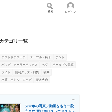
検索
ログイン
バイスの未来
好きが集まる 比べて選べる
カテゴリ一覧
アウトドアウェア
テーブル・椅子
テント
コミュニティ
マーケ×ITの今がよく分かる
バッグ・クーラーボックス
ペグ
ポータブル電源
ライト
便利グッズ・雑貨
寝具
水筒・ボトル・ジャグ
焚き火台
・活用を支援
- PR -
スマホの写真／動画をもう一段
門メディア
建設×テクノロジーの最前線
安全に 買い切りクラウドストレ