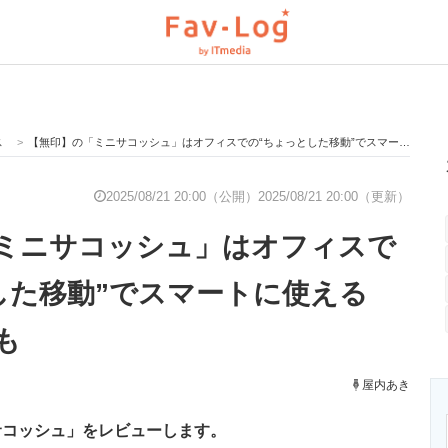
ス
>
【無印】の「ミニサコッシュ」はオフィスでの“ちょっとした移動”でスマートに使える 旅行や散歩にも
と未来を見通す
スマホと通信の最新トレンド
進化するPCとデ
2025/08/21 20:00（公開）
2025/08/21 20:00（更新）
ミニサコッシュ」はオフィスで
のいまが分かる
企業ITのトレンドを詳説
経営リーダーの
した移動”でスマートに使える
も
T製品の総合サイト
IT製品の技術・比較・事例
製造業のIT導入
屋内あき
サコッシュ」をレビューします。
ニクス専門サイト
電子設計の基本と応用
エネルギーの専