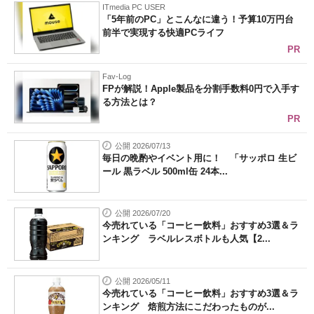
ITmedia PC USER
「5年前のPC」とこんなに違う！予算10万円台
前半で実現する快適PCライフ
PR
Fav-Log
FPが解説！Apple製品を分割手数料0円で入手す
る方法とは？
PR
公開 2026/07/13
毎日の晩酌やイベント用に！ 「サッポロ 生ビ
ール 黒ラベル 500ml缶 24本...
公開 2026/07/20
今売れている「コーヒー飲料」おすすめ3選＆ラ
ンキング ラベルレスボトルも人気【2...
公開 2026/05/11
今売れている「コーヒー飲料」おすすめ3選＆ラ
ンキング 焙煎方法にこだわったものが...