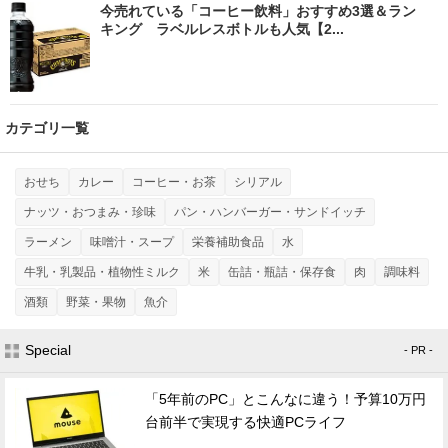
今売れている「コーヒー飲料」おすすめ3選＆ラン
キング ラベルレスボトルも人気【2...
カテゴリ一覧
おせち
カレー
コーヒー・お茶
シリアル
ナッツ・おつまみ・珍味
パン・ハンバーガー・サンドイッチ
ラーメン
味噌汁・スープ
栄養補助食品
水
牛乳・乳製品・植物性ミルク
米
缶詰・瓶詰・保存食
肉
調味料
酒類
野菜・果物
魚介
Special
- PR -
「5年前のPC」とこんなに違う！予算10万円
台前半で実現する快適PCライフ