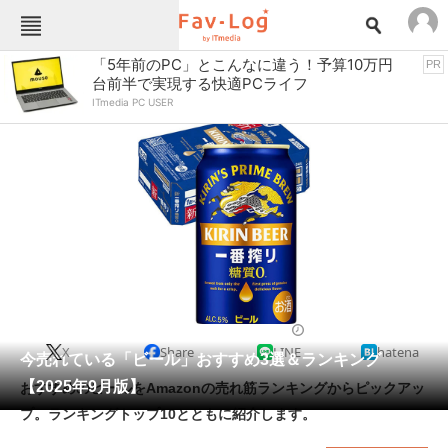
Fav-Logカテゴリー一覧
「5年前のPC」とこんなに違う！予算10万円
PR
台前半で実現する快適PCライフ
TOP
アウトドア用品
ITmedia PC USER
インテリア・収納
おもちゃ・ホビー
カメラ
キッチン家電
キッチン用品
ゲーム
コンテンツ・サービス
スイーツ・お菓子
スポーツ・レジャー
スマホ・携帯電話
パソコン・タブレット
ファッション
酒類
2025/09/26 16:26（公開）
X
Share
LINE
hatena
ペット
今売れている「ビール」おすすめ3選＆ランキング
家電
【2025年9月版】
おすすめのビールをAmazonの売れ筋ランキングからピックアッ
工具・DIY
本・DVD・CD
プ。ランキングトップ10とともに紹介します。
生活家電
生活用品