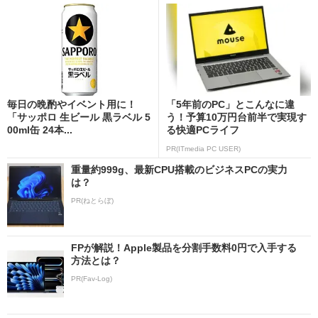
毎日の晩酌やイベント用に！
「5年前のPC」とこんなに違
「サッポロ 生ビール 黒ラベル 5
う！予算10万円台前半で実現す
00ml缶 24本...
る快適PCライフ
PR(ITmedia PC USER)
重量約999g、最新CPU搭載のビジネスPCの実力
は？
PR(ねとらぼ)
FPが解説！Apple製品を分割手数料0円で入手する
方法とは？
PR(Fav-Log)