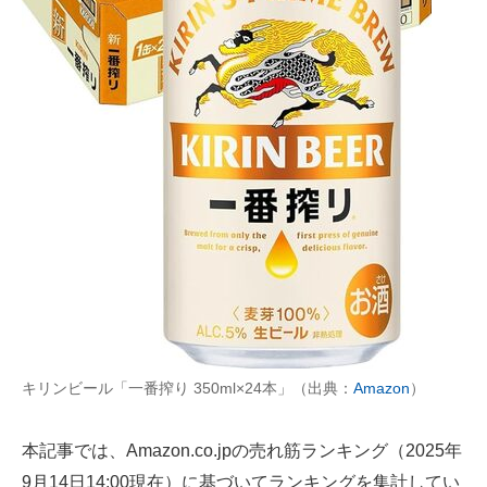
AI活用のいまが分かる
企業ITのトレンドを詳説
経営リーダーのコミュニティ
マーケ×ITの今がよく分かる
ITエンジニア向け専門サイト
企業向けIT製品の総合サイト
IT製品の技術・比較・事例
製造業のIT導入・活用を支援
キリンビール「一番搾り 350ml×24本」（出典：
Amazon
）
モノづくり技術者専門サイト
本記事では、Amazon.co.jpの売れ筋ランキング（2025年
エレクトロニクス専門サイト
9月14日14:00現在）に基づいてランキングを集計してい