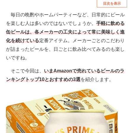
目次を表示
空調・季節家電
美容・コスメ
毎日の晩酌やホームパーティーなど、日常的にビール
腕時計
車・バイク
を楽しむ人は多いのではないでしょうか。
手軽に飲める
釣り具・釣り用品
食品・飲料・お酒
缶ビールは、各メーカーの工夫によって常に美味しく進
化を続けている
定番アイテム。メーカーごとのこだわり
食器・グラス・カトラリー
が詰まったビールを、日ごとに飲み比べてみるのも楽し
いですね。
メディア
注目記事を集めた総合ページ
そこで今回は、
いまAmazonで売れているビールのラ
ンキングトップ10とおすすめの3選
を紹介します。
ITの今と未来を見通す
スマホと通信の最新トレンド
進化するPCとデバイスの未来
好きが集まる 比べて選べる
ビジネスと働き方のヒント