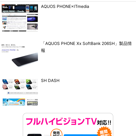
2013年8月中旬
応募締め切り後、フォローを解除されていない方、ツイートを削除されていない方の中
AQUOS PHONE×ITmedia
から抽選を実施します。当選者には、Twitterダイレクトメッセージで@ITM_campaign
アカウントより、ご当選のご連絡させていただきます。
当社からの連絡後、TwitterのDMでご連絡させていただきますのでフォローを解除なさ
らないようお願いします。一週間以内にご連絡が無い場合は、当選無効とさせていただ
きます。
・個人情報の取扱について
アイティメディアプライバシーポリシー
をご確認ください。
・ご注意
プレゼントおよび当選の権利を第三者に譲渡、売買することはできません。 お届け先
「AQUOS PHONE Xx SoftBank 206SH」製品情
は、日本国内に限らせていただきます。
報
法令等に違反する行為、当社または第三者の権利を侵害するまたはその恐れのある行
為、その他当社が本キャンペーンの運営に際し不適切と判断する行為があった場合、応
募・当選を無効とします。
ツイートされた内容は当ページに掲載される可能性があります。
本キャンペーンの応募に起因して応募者に生じた損害について、当社は一切責任を負い
ません。
SH DASH