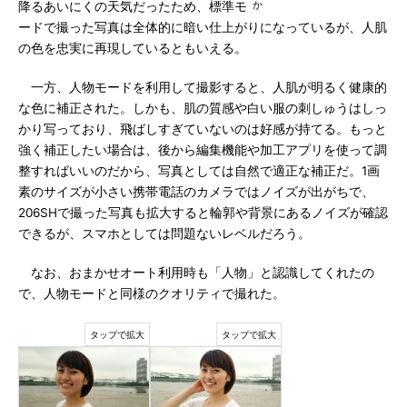
か
降るあいにくの天気だったため、標準モ
ードで撮った写真は全体的に暗い仕上がりになっているが、人肌
の色を忠実に再現しているともいえる。
一方、人物モードを利用して撮影すると、人肌が明るく健康的
な色に補正された。しかも、肌の質感や白い服の刺しゅうはしっ
かり写っており、飛ばしすぎていないのは好感が持てる。もっと
強く補正したい場合は、後から編集機能や加工アプリを使って調
整すればいいのだから、写真としては自然で適正な補正だ。1画
素のサイズが小さい携帯電話のカメラではノイズが出がちで、
206SHで撮った写真も拡大すると輪郭や背景にあるノイズが確認
できるが、スマホとしては問題ないレベルだろう。
なお、おまかせオート利用時も「人物」と認識してくれたの
で、人物モードと同様のクオリティで撮れた。