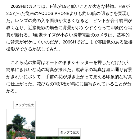
206SHのカメラは、F値が1.9と低いことが大きな特徴。F値が
2.5だった従来のAQUOS PHONEよりも約1.6倍の明るさを実現し
た。レンズの光の入る面積が大きくなると、ピントが合う範囲が
狭くなり、近接撮影の場合に背景がボケやすくなって印象的な写
真が撮れる。1画素サイズが小さい携帯電話のカメラは、基本的
に背景がボケにくいのだが、206SHでどこまで雰囲気のある近接
撮影ができるか試してみた。
これら花の接写はオートのままシャッターを押しただけだが、
簡単にきれいな花の写真が撮れた。縦表示の写真は狙い通り背景
がきれいにボケて、手前の花が浮き上がって見える印象的な写真
に仕上がった。花びらの1枚1枚が精細に描写されていることが分
かる。