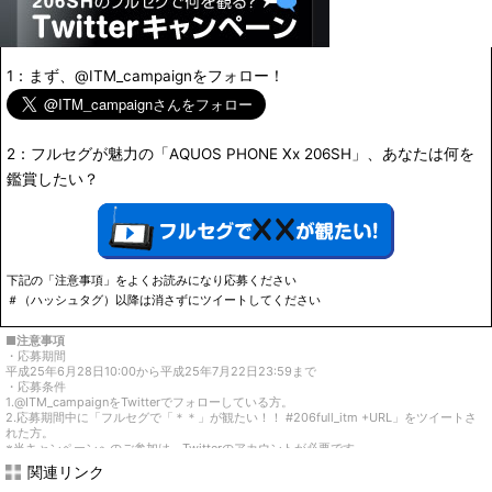
1：まず、
@ITM_campaign
をフォロー！
2：フルセグが魅力の「AQUOS PHONE Xx 206SH」、あなたは何を
鑑賞したい？
下記の「注意事項」をよくお読みになり応募ください
＃（ハッシュタグ）以降は消さずにツイートしてください
■注意事項
・応募期間
平成25年6月28日10:00から平成25年7月22日23:59まで
・応募条件
1.@ITM_campaignをTwitterでフォローしている方。
2.応募期間中に「フルセグで「＊＊」が観たい！！ #206full_itm +URL」をツイートさ
れた方。
※当キャンペーンへのご参加は、Twitterのアカウントが必要です。
※お一人様何度でもご応募いただけます。
関連リンク
・当選発表