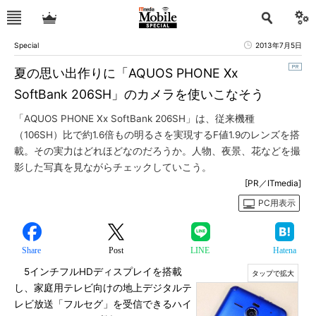
Special
2013年7月5日
夏の思い出作りに「AQUOS PHONE Xx
SoftBank 206SH」のカメラを使いこなそう
「AQUOS PHONE Xx SoftBank 206SH」は、従来機種
（106SH）比で約1.6倍もの明るさを実現するF値1.9のレンズを搭
載。その実力はどれほどなのだろうか。人物、夜景、花などを撮
影した写真を見ながらチェックしていこう。
[PR／ITmedia]
PC用表示
Share
Post
LINE
Hatena
5インチフルHDディスプレイを搭載
し、家庭用テレビ向けの地上デジタルテ
レビ放送「フルセグ」を受信できるハイ