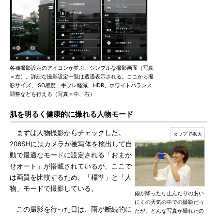
各種撮影設定のアイコンが並ぶ、シンプルな撮影画面（写真
＝左）。詳細な撮影設定一覧は透過表示される。ここから撮
影サイズ、ISO感度、手ブレ軽減、HDR、ホワイトバランス
調整などを行える（写真＝中、右）
肌を明るく健康的に撮れる人物モード
まずは人物撮影からチェックした。
206SHにはカメラが被写体を検出して自
動で最適なモードに設定される「おまか
せオート」が搭載されているが、ここで
は画質を比較するため、「標準」と「人
物」モードで撮影している。
雨が降ったり止んだりのあい
にくの天気の中での撮影だっ
この撮影を行った日は、雨が断続的に
たが、どんな写真が撮れたの