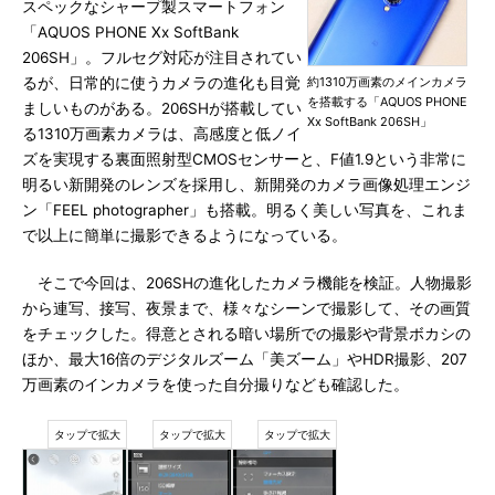
スペックなシャープ製スマートフォン
「AQUOS PHONE Xx SoftBank
206SH」。フルセグ対応が注目されてい
るが、日常的に使うカメラの進化も目覚
約1310万画素のメインカメラ
を搭載する「AQUOS PHONE
ましいものがある。206SHが搭載してい
Xx SoftBank 206SH」
る1310万画素カメラは、高感度と低ノイ
ズを実現する裏面照射型CMOSセンサーと、F値1.9という非常に
明るい新開発のレンズを採用し、新開発のカメラ画像処理エンジ
ン「FEEL photographer」も搭載。明るく美しい写真を、これま
で以上に簡単に撮影できるようになっている。
そこで今回は、206SHの進化したカメラ機能を検証。人物撮影
から連写、接写、夜景まで、様々なシーンで撮影して、その画質
をチェックした。得意とされる暗い場所での撮影や背景ボカシの
ほか、最大16倍のデジタルズーム「美ズーム」やHDR撮影、207
万画素のインカメラを使った自分撮りなども確認した。