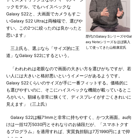
ックモデル、でもハイスペックな
Galaxy S22と、大画面でカメラもすご
いGalaxy S22 Ultraは両極端で、選びや
すい。この2つに絞ったのは良かったと
思います」
歴代のGalaxy SシリーズやGal
axy Noteシリーズをほぼ購入
して使ってきた山根康宏氏
三上氏も、選ぶなら「サイズ的に王
道」なGalaxy S22にするという。
「われわれは老眼なので画面の大きい方を選びがちですが、若
い人には大きいと格好悪いというイメージがあるようです。
Galaxy S22くらいのサイズが手に一番フィットする。価格的に
も選びやすいのに、そこにハイスペックな機能が載っているとこ
ろがいい。額縁も非常に狭くて、ディスプレイがすごくきれいに
見えます」（三上氏）
Galaxy S22は幅71mmと非常に持ちやすく、かつ大画面。au向
けは一括12万5030円とそれなりのお値段だが、「スマホトクす
るプログラム」を適用すれば、実質負担額は7万1990円にまで抑