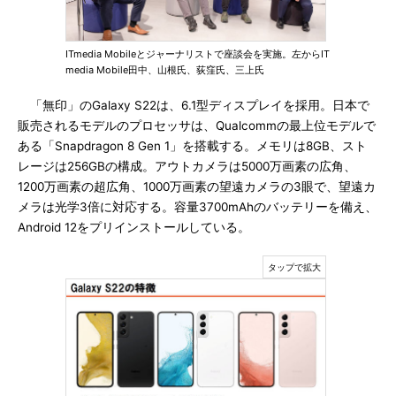
ITmedia Mobileとジャーナリストで座談会を実施。左からIT
media Mobile田中、山根氏、荻窪氏、三上氏
「無印」のGalaxy S22は、6.1型ディスプレイを採用。日本で
販売されるモデルのプロセッサは、Qualcommの最上位モデルで
ある「Snapdragon 8 Gen 1」を搭載する。メモリは8GB、スト
レージは256GBの構成。アウトカメラは5000万画素の広角、
1200万画素の超広角、1000万画素の望遠カメラの3眼で、望遠カ
メラは光学3倍に対応する。容量3700mAhのバッテリーを備え、
Android 12をプリインストールしている。