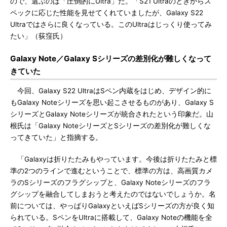
ので、選ぶのは「圧倒的にUltra」だ。「S21 Ultraのときからス
ペックに応じた性能を見せてくれていましたが、Galaxy S22
Ultraではさらに良くなっている。このUltraはじっくり使ってみ
たい」（荻窪氏）
Galaxy Note／Galaxy Sシリーズの差別化が難しくなって
きていた
今回、Galaxy S22 UltraはSペン内蔵をはじめ、デザイン的に
もGalaxy Noteシリーズを思い起こさせるものがあり、Galaxy S
シリーズとGalaxy Noteシリーズが統合されたという印象だ。山
根氏は「Galaxy NoteシリーズとSシリーズの差別化が難しくな
ってきていた」と指摘する。
「Galaxyは折りたたみもやっています。今後は折りたたみと標
準の2つのラインで進むということで、標準の方は、高画質カメ
ラのSシリーズのフラグシップと、Galaxy Noteシリーズのフラ
グシップを融合してしまおうと考えたのではないでしょうか。名
前については、やっぱりGalaxyといえばSシリーズの方が良く知
られている。SペンをUltraに搭載して、Galaxy Noteの機能を全