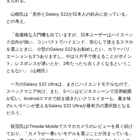
えられる。
山根氏は「意外とGalaxy S22が日本人の好みに合っている」
との考え。
「低価格な入門機も出ていますが、日本ユーザーはハイスペッ
ク志向が強い。コンパクトでハイエンド、安心して使えるスマホ
を選ぶときに、小型のGalaxy S22をお勧めしたい。カラーバリ
エーションも3つありますし。やはり片手で使えることがポイン
ト。レスポンスが遅いとか、2年たったら古くさくなるというこ
ともない」（山根氏）
一方のGalaxy S22 Ultraは、まさにハイエンドモデルなので、
スペックマニア向け。また、Sペンはビジネスシーンで活用範囲
が広い。Androidスマホで絵を描きたいクリエイターも、書き味
のいいSペンが使えるGalaxy S22 Ultraが最有力の選択肢となる
だろう。
荻窪氏はITmedia Mobileでスマホカメラのレビューを長く続け
ており、「カメラが一番いいモデルを選ぶことが決まっている」