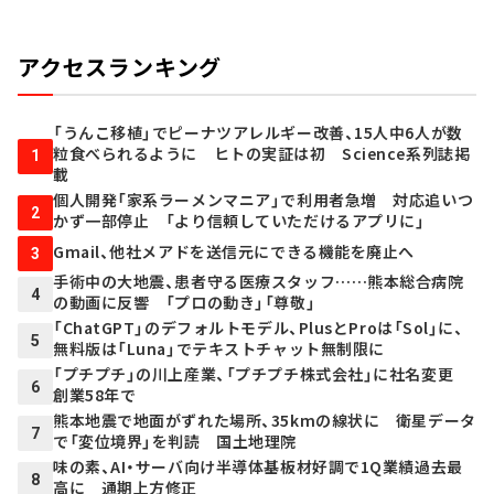
アクセスランキング
「うんこ移植」でピーナツアレルギー改善、15人中6人が数
粒食べられるように ヒトの実証は初 Science系列誌掲
1
載
個人開発「家系ラーメンマニア」で利用者急増 対応追いつ
2
かず一部停止 「より信頼していただけるアプリに」
Gmail、他社メアドを送信元にできる機能を廃止へ
3
手術中の大地震、患者守る医療スタッフ……熊本総合病院
4
の動画に反響 「プロの動き」「尊敬」
「ChatGPT」のデフォルトモデル、PlusとProは「Sol」に、
5
無料版は「Luna」でテキストチャット無制限に
「プチプチ」の川上産業、「プチプチ株式会社」に社名変更
6
創業58年で
熊本地震で地面がずれた場所、35kmの線状に 衛星データ
7
で「変位境界」を判読 国土地理院
味の素、AI・サーバ向け半導体基板材好調で1Q業績過去最
8
高に 通期上方修正