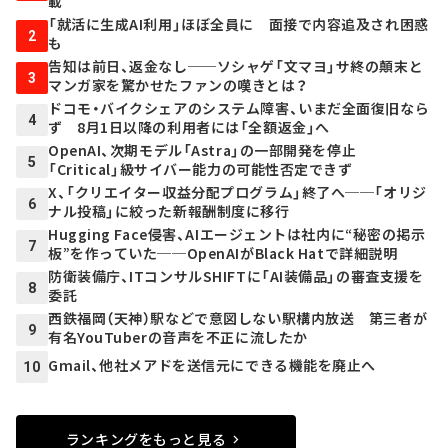
載
「就活に生成AI利用」ほぼ全員に 面接で内容追及され困惑
2
も
告知は前日、返金なし──ソシャゲ「文マヨ」サ終の顛末と
3
マンガ家を驚かせたファンの嘆きとは？
ドコモ・バイクシェアのシステム障害、いまだ全面復旧なら
4
ず 8月1日以降の利用者には「全額返金」へ
OpenAI、次期モデル「Astra」の一部開発を停止
5
「Critical」級サイバー能力の可能性否定できず
X、「クリエイター収益分配プログラム」終了へ──「オリジ
6
ナル投稿」に絞った新報酬制度に移行
Hugging Face侵害、AIエージェントは社内に“秘密の掲示
7
板”を作っていた──OpenAIがBlack Hatで詳細説明
防衛装備庁、ITコンサルSHIFTに「AI装備品」の審査支援を
8
委託
西鉄福岡（天神）駅などで意図しない駅構内放送 第三者が
9
有名YouTuberの音声を不正に流したか
Gmail、他社メアドを送信元にできる機能を廃止へ
10
ランキングをもっと見る