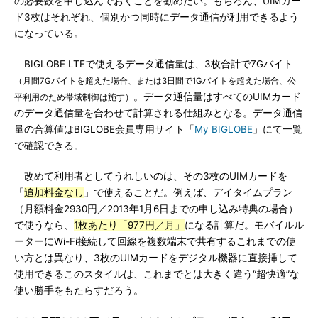
の必要数を申し込んでおくことを勧めたい。もちろん、UIMカー
ド3枚はそれぞれ、個別かつ同時にデータ通信が利用できるよう
になっている。
BIGLOBE LTEで使えるデータ通信量は、3枚合計で7Gバイト
（月間7Gバイトを超えた場合、または3日間で1Gバイトを超えた場合、公
。データ通信量はすべてのUIMカード
平利用のため帯域制御は施す）
のデータ通信量を合わせて計算される仕組みとなる。データ通信
量の合算値はBIGLOBE会員専用サイト「
My BIGLOBE
」にて一覧
で確認できる。
改めて利用者としてうれしいのは、その3枚のUIMカードを
「
追加料金なし
」で使えることだ。例えば、デイタイムプラン
（月額料金2930円／2013年1月6日までの申し込み特典の場合）
で使うなら、
1枚あたり「977円／月」
になる計算だ。モバイルル
ーターにWi-Fi接続して回線を複数端末で共有するこれまでの使
い方とは異なり、3枚のUIMカードをデジタル機器に直接挿して
使用できるこのスタイルは、これまでとは大きく違う“超快適”な
使い勝手をもたらすだろう。