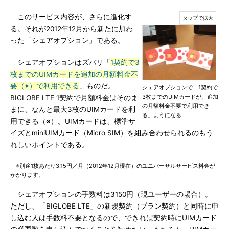
このサービス内容が、さらに進化す
る。それが2012年12月から新たに加わ
った「シェアオプション」である。
シェアオプションはズバリ「
1契約で3
枚までのUIMカードを追加の月額料金不
要（※）で利用できる
」ものだ。
シェアオプションで「1契約で
3枚までのUIMカードが、追加
BIGLOBE LTE 1契約で月額料金はそのま
の月額料金不要で利用でき
まに、なんと最大3枚のUIMカードを利
る」ようになる
用できる（※）。UIMカードは、標準サ
イズとminiUIMカード（Micro SIM）を組み合わせられるのもう
れしいポイントである。
※別途1枚あたり3.15円／月（2012年12月現在）のユニバーサルサービス料金が
かかります。
シェアオプションの手数料は3150円（現ユーザーの場合）。
ただし、「BIGLOBE LTE」の新規契約（プラン契約）と同時に申
し込む人は手数料不要となるので、できれば契約時にUIMカード