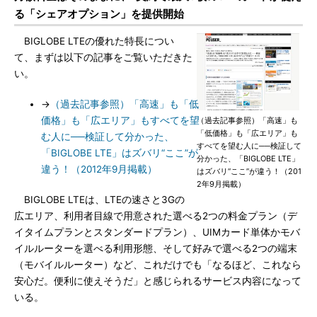
る「シェアオプション」を提供開始
BIGLOBE LTEの優れた特長につい
て、まずは以下の記事をご覧いただきた
い。
→
（過去記事参照）「高速」も「低
価格」も「広エリア」もすべてを望
（過去記事参照）「高速」も
「低価格」も「広エリア」も
む人に──検証して分かった、
すべてを望む人に──検証して
「BIGLOBE LTE」はズバリ“ここ”が
分かった、「BIGLOBE LTE」
違う！（2012年9月掲載）
はズバリ“ここ”が違う！（201
2年9月掲載）
BIGLOBE LTEは、LTEの速さと3Gの
広エリア、利用者目線で用意された選べる2つの料金プラン（デ
イタイムプランとスタンダードプラン）、UIMカード単体かモバ
イルルーターを選べる利用形態、そして好みで選べる2つの端末
（モバイルルーター）など、これだけでも「なるほど、これなら
安心だ。便利に使えそうだ」と感じられるサービス内容になって
いる。