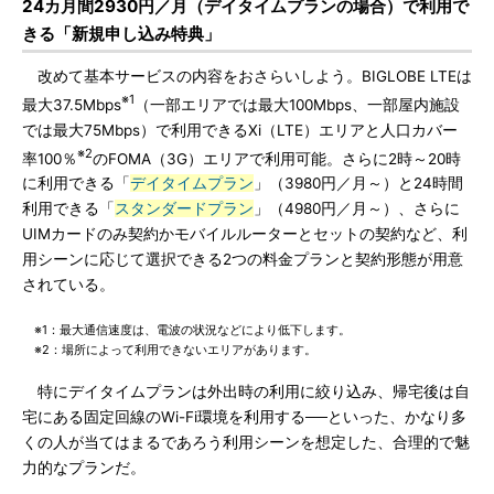
24カ月間2930円／月（デイタイムプランの場合）で利用で
きる「新規申し込み特典」
改めて基本サービスの内容をおさらいしよう。BIGLOBE LTEは
※1
最大37.5Mbps
（一部エリアでは最大100Mbps、一部屋内施設
では最大75Mbps）で利用できるXi（LTE）エリアと人口カバー
※2
率100％
のFOMA（3G）エリアで利用可能。さらに2時～20時
に利用できる「
デイタイムプラン
」（3980円／月～）と24時間
利用できる「
スタンダードプラン
」（4980円／月～）、さらに
UIMカードのみ契約かモバイルルーターとセットの契約など、利
用シーンに応じて選択できる2つの料金プランと契約形態が用意
されている。
※1：最大通信速度は、電波の状況などにより低下します。
※2：場所によって利用できないエリアがあります。
特にデイタイムプランは外出時の利用に絞り込み、帰宅後は自
宅にある固定回線のWi-Fi環境を利用する──といった、かなり多
くの人が当てはまるであろう利用シーンを想定した、合理的で魅
力的なプランだ。