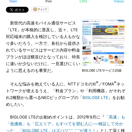
Share
Post
LINE
Hatena
新世代の高速モバイル通信サービス
「LTE」が本格的に普及し、近々、LTE
対応端末の購入を検討している人もかな
り多いだろう。一方で、各社から提供さ
れているサービスはサービス内容や料金
プランがほぼ横並びとなっており、特長
に違いが少ないだけに、一見選びにくい
ように思えるのも事実だ。
BIGLOBE LTEサービス詳細
®
®
そんな悩みを抱えている人に、NTTドコモのXi
／FOMA
ネッ
トワークが使えるうえ、「料金プラン」や「利用機器」がそれぞ
れ2種類から選べるNECビッグローブの「
BIGLOGE LTE
」をお勧
めしたい。
BIGLOGE LTEのお勧めポイントは、2012年9月に『
「高速」も
「低価格」も「広エリア」もすべてを望む人に──検証して分か
った、「BIGLOBE LTE」はズバリ“ここ”が違う！
』として深く検