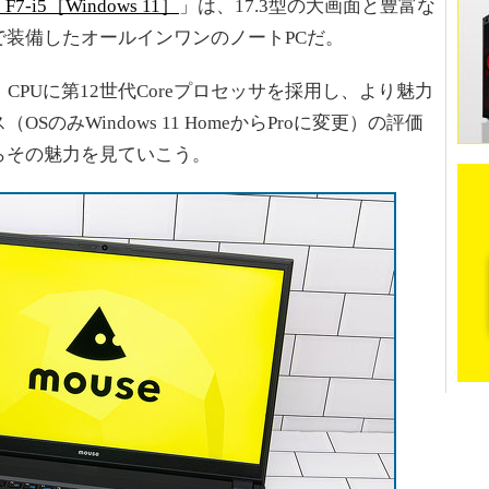
e F7-i5［Windows 11］
」は、17.3型の大画面と豊富な
装備したオールインワンのノートPCだ。
PUに第12世代Coreプロセッサを採用し、より魅力
のみWindows 11 HomeからProに変更）の評価
らその魅力を見ていこう。