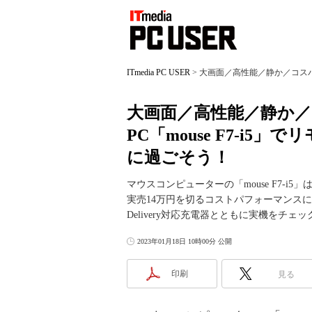
ITmedia PC USER
>
大画面／高性能／静か／コスパ良し
大画面／高性能／静か／
PC「mouse F7-i
に過ごそう！
マウスコンピューターの「mouse F7-i5
実売14万円を切るコストパフォーマンスに優
Delivery対応充電器とともに実機をチェッ
2023年01月18日 10時00分 公開
印刷
見る