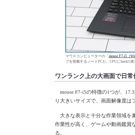
マウスコンピューターの「
mouse F7-i5［W
ブを搭載するノートPCだ。CPUにIntelの第12
ワンランク上の大画面で日常
mouse F7-i5の特徴の1つが、
り大きいサイズで、画面解像度はフル
大きな表示と十分な作業領域を兼
作業性が高く、ゲームや動画鑑賞
る。