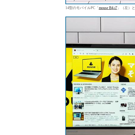
14型のモバイルPC「
mouse B4-i7
」（左）