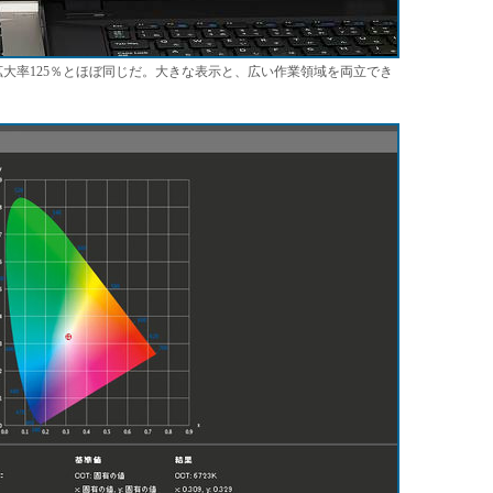
拡大率125％とほぼ同じだ。大きな表示と、広い作業領域を両立でき