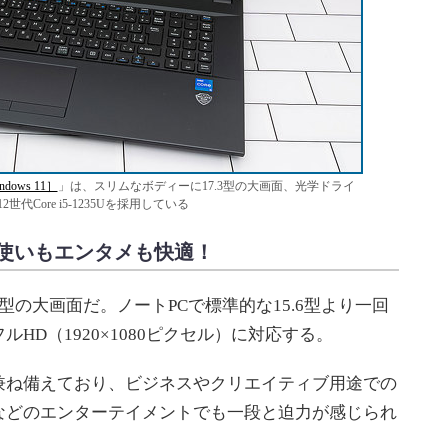
indows 11］
」は、スリムなボディーに17.3型の大画面、光学ドライ
世代Core i5-1235Uを採用している
使いもエンタメも快適！
17.3型の大画面だ。ノートPCで標準的な15.6型より一回
HD（1920×1080ピクセル）に対応する。
ね備えており、ビジネスやクリエイティブ用途での
などのエンターテイメントでも一段と迫力が感じられ