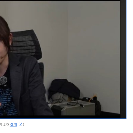
信より
引用
）