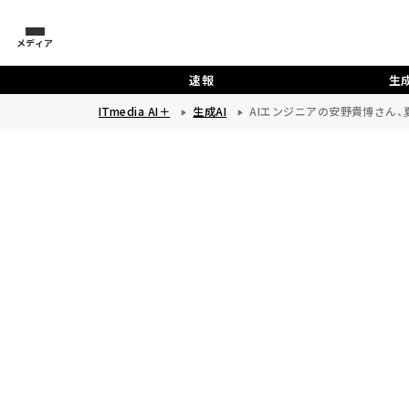
メディア
速報
生成
ITmedia AI＋
生成AI
AIエンジニアの安野貴博さん