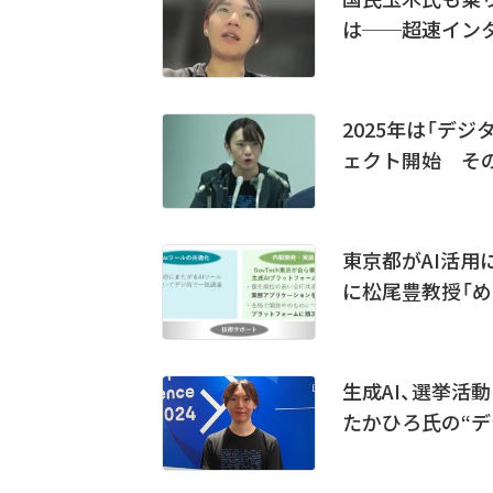
は──超速イン
2025年は「デジ
ェクト開始 そ
東京都がAI活用
に松尾豊教授「め
生成AI、選挙活
たかひろ氏の“デ