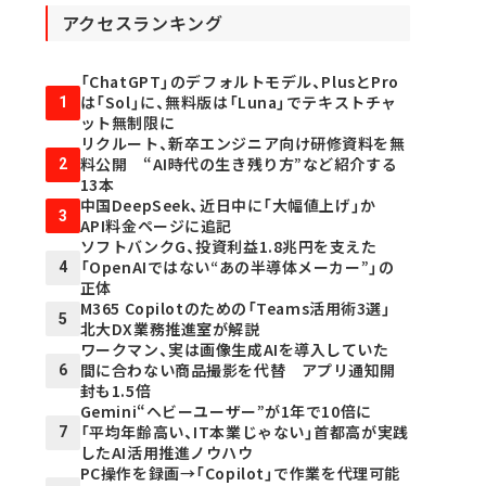
アクセスランキング
「ChatGPT」のデフォルトモデル、PlusとPro
は「Sol」に、無料版は「Luna」でテキストチャ
1
ット無制限に
リクルート、新卒エンジニア向け研修資料を無
料公開 “AI時代の生き残り方”など紹介する
2
13本
中国DeepSeek、近日中に「大幅値上げ」か
3
API料金ページに追記
ソフトバンクG、投資利益1.8兆円を支えた
「OpenAIではない“あの半導体メーカー”」の
4
正体
M365 Copilotのための「Teams活用術3選」
5
北大DX業務推進室が解説
ワークマン、実は画像生成AIを導入していた
間に合わない商品撮影を代替 アプリ通知開
6
封も1.5倍
Gemini“ヘビーユーザー”が1年で10倍に
「平均年齢高い、IT本業じゃない」首都高が実践
7
したAI活用推進ノウハウ
PC操作を録画→「Copilot」で作業を代理可能