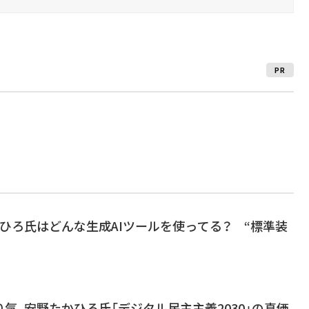
PR
ひろ氏はどんな生成AIツールを使ってる？ “標準装
気、安野たかひろ氏「デジタル民主主義2030」の真価