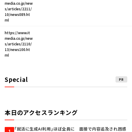
media.co.jp/new
s/articles/2211/
10/news089.ht
ml
https://www.it
media.co.jp/new
s/articles/2110/
13/news100.ht
ml
Special
PR
本日のアクセスランキング
「就活に生成AI利用」ほぼ全員に 面接で内容追及され困惑
1