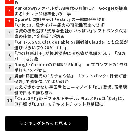
も
Markdownファイルが、AI時代の負債に？ Googleが提案
2
する「ナレッジ標準化」の一手
OpenAI、次期モデル「Astra」の一部開発を停止
3
「Critical」級サイバー能力の可能性否定できず
投資の機を逃す「残念な会社がいっぱい」――ソフトバンクG投
4
資の秘訣、“金庫番”が語る
「GPT-5.6 vs. Claude Fable 5」勝者はClaude、でも企業が
5
選びづらいワケ：891st Lap
「声の無断利用」が権利侵害に――法務省が見解を明示 「AIカ
6
バー」も対象
Google Chromeの新機能「Skills」 AIプロンプトの“毎回
7
手打ち”を不要に
解剖・孫正義氏の「ガチョウ論」 「ソフトバンクG株価が低
8
過ぎ」主張を信じてよいのか
あえて歩かせない――準国産ヒューマノイド「D1」登場、現場稼
9
働で日本の勝ち筋へ
「ChatGPT」のデフォルトモデル、PlusとProは「Sol」に、
10
無料版は「Luna」でテキストチャット無制限に
ランキングをもっと見る