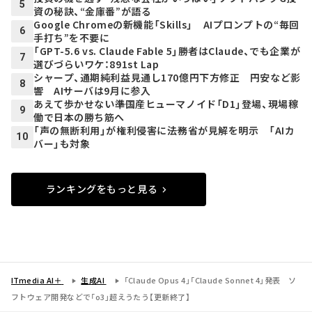
5
資の秘訣、“金庫番”が語る
Google Chromeの新機能「Skills」 AIプロンプトの“毎回
6
手打ち”を不要に
「GPT-5.6 vs. Claude Fable 5」勝者はClaude、でも企業が
7
選びづらいワケ：891st Lap
シャープ、通期純利益見通し170億円下方修正 円安など影
8
響 AIサーバは9月に参入
あえて歩かせない――準国産ヒューマノイド「D1」登場、現場稼
9
働で日本の勝ち筋へ
「声の無断利用」が権利侵害に――法務省が見解を明示 「AIカ
10
バー」も対象
ランキングをもっと見る
ITmedia AI＋
生成AI
「Claude Opus 4」「Claude Sonnet 4」発表 ソ
フトウェア開発などで「o3」超えうたう【更新終了】