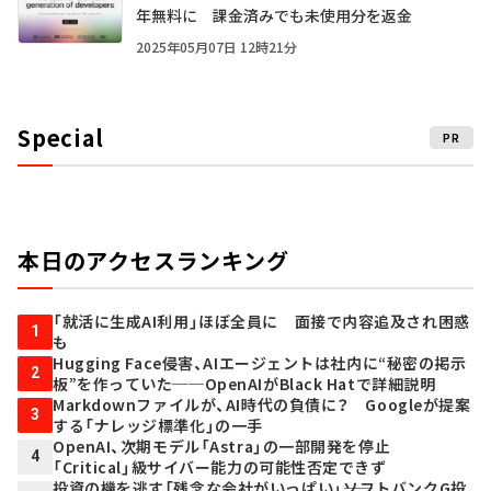
年無料に 課金済みでも未使用分を返金
2025年05月07日 12時21分
Special
PR
本日のアクセスランキング
「就活に生成AI利用」ほぼ全員に 面接で内容追及され困惑
1
も
Hugging Face侵害、AIエージェントは社内に“秘密の掲示
2
板”を作っていた──OpenAIがBlack Hatで詳細説明
Markdownファイルが、AI時代の負債に？ Googleが提案
3
する「ナレッジ標準化」の一手
OpenAI、次期モデル「Astra」の一部開発を停止
4
「Critical」級サイバー能力の可能性否定できず
投資の機を逃す「残念な会社がいっぱい」――ソフトバンクG投