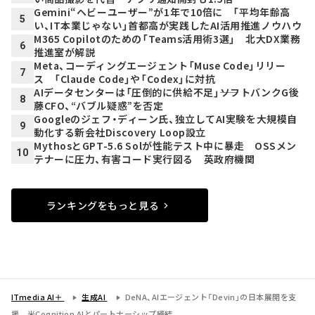
Gemini“ヘビーユーザー”が1年で10倍に 「平均年齢高
5
い、IT本業じゃない」首都高が実践したAI活用推進ノウハウ
M365 Copilotのための「Teams活用術3選」 北大DX業務
6
推進室が解説
Meta、コーディングエージェント「Muse Code」リリー
7
ス 「Claude Code」や「Codex」に対抗
AIデータセンターは「圧倒的に供給不足」――ソフトバンクG後
8
藤CFO、“バブル疑惑”を否定
Googleのジェフ・ディーン氏、独立してAI実験を大規模自
9
動化する新会社Discovery Loop設立
MythosとGPT-5.6 Solが性能テスト中に暴走 OSSメン
10
テナーに圧力、有害コード実行図る 英政府機関
ランキングをもっと見る
ITmedia AI＋
生成AI
DeNA、AIエージェント「Devin」の日本展開を支
援 米Cognition AIとパートナーシップ締結