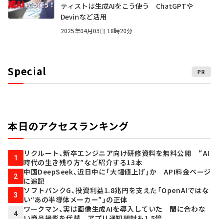
ティストは生成AIをこう使う ChatGPTや
Devinなど活用
2025年04月03日 18時20分
Special
PR
本日のアクセスランキング
リクルート、新卒エンジニア向け研修資料を無料公開 “AI
1
時代の生き残り方”など紹介する13本
中国DeepSeek、近日中に「大幅値上げ」か API料金ページ
2
に追記
ソフトバンクG、投資利益1.8兆円を支えた「OpenAIではな
3
い“あの半導体メーカー”」の正体
ワークマン、実は画像生成AIを導入していた 間に合わな
4
い商品撮影を代替 アプリ通知開封も1.5倍