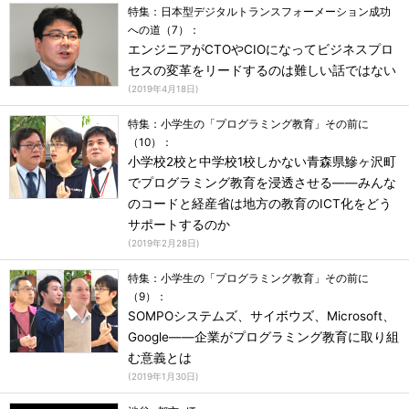
特集：日本型デジタルトランスフォーメーション成功
への道（7）：
エンジニアがCTOやCIOになってビジネスプロ
セスの変革をリードするのは難しい話ではない
(
2019年4月18日
)
特集：小学生の「プログラミング教育」その前に
（10）：
小学校2校と中学校1校しかない青森県鰺ヶ沢町
でプログラミング教育を浸透させる――みんな
のコードと経産省は地方の教育のICT化をどう
サポートするのか
(
2019年2月28日
)
特集：小学生の「プログラミング教育」その前に
（9）：
SOMPOシステムズ、サイボウズ、Microsoft、
Google――企業がプログラミング教育に取り組
む意義とは
(
2019年1月30日
)