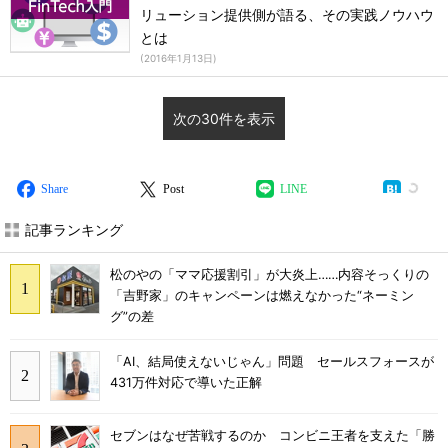
リューション提供側が語る、その実践ノウハウ
とは
(
2016年1月13日
)
次の30件を表示
Share
Post
LINE
記事ランキング
松のやの「ママ応援割引」が大炎上……内容そっくりの
「吉野家」のキャンペーンは燃えなかった“ネーミン
グ”の差
「AI、結局使えないじゃん」問題 セールスフォースが
431万件対応で導いた正解
セブンはなぜ苦戦するのか コンビニ王者を支えた「勝