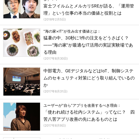
富士フイルムとメルカリSREが語る、「運用管
理」という仕事の本当の価値と役割とは
(
2018年2月5日
)
“海の家×IT”が生み出す価値とは：
猛暑の中、30秒に1件の注文をどうさばく？
――“海の家”が最適なIT活用の実証実験場であ
る理由
(
2017年8月30日
)
中部電力、GEデジタルなどはIoT、制御システ
ムのセキュリティ対策にどう取り組んでいるの
か
(
2017年8月31日
)
ユーザーが“自ら”アプリを改善するべき理由：
「使われ続ける社内システム」ってなに？ 四
苦八苦アプリ改善の先にあるものとは
(
2017年8月9日
)