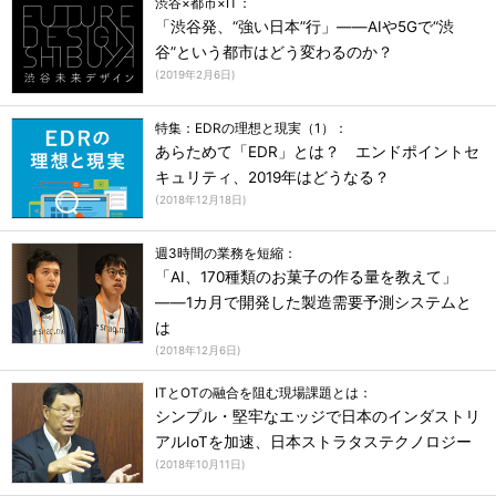
渋谷×都市×IT：
「渋谷発、“強い日本”行」――AIや5Gで“渋
谷”という都市はどう変わるのか？
(
2019年2月6日
)
特集：EDRの理想と現実（1）：
あらためて「EDR」とは？ エンドポイントセ
キュリティ、2019年はどうなる？
(
2018年12月18日
)
週3時間の業務を短縮：
「AI、170種類のお菓子の作る量を教えて」
――1カ月で開発した製造需要予測システムと
は
(
2018年12月6日
)
ITとOTの融合を阻む現場課題とは：
シンプル・堅牢なエッジで日本のインダストリ
アルIoTを加速、日本ストラタステクノロジー
(
2018年10月11日
)