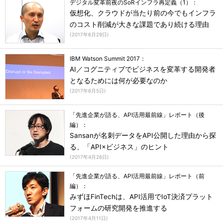
デジタル変革前夜のSoRインフラ再定義（1）：
仮想化、クラウドが当たり前の今でもインフラ
のコスト削減が大きな課題であり続ける理由
(
2017年6月29日
)
IBM Watson Summit 2017：
AI／コグニティブでビジネスを変革する開発者
となるためには何が必要なのか
(
2017年6月5日
)
「先進企業が語る、API活用最前線」レポート（後
編）：
Sansanが名刺データをAPI公開した理由から探
る、「API×ビジネス」のヒント
(
2017年4月26日
)
「先進企業が語る、API活用最前線」レポート（前
編）：
みずほFinTechは、API活用でIoT決済プラット
フォームの研究開発を推進する
(
2017年4月11日
)