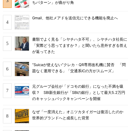
ちパターン」が曲がり角
Gmail、他社メアドを送信元にできる機能を廃止へ
書類でよく見る「シヤチハタ不可」、シヤチハタ社長に
「実際どう思ってますか？」と聞いたら意外すぎる答え
が返ってきた
“Suicaが使えない”クレカ・QR専用改札機に賛否 「問
題なく運用できる」「交通系ICの方がスムーズ」
元グループ会社が「ドコモの銀行」になった不満を吸
収？ SBI新生銀行が「SBIの銀行」として最大5.2万円
のキャッシュバックキャンペーンを開催
なぜ「一度消えた」オニツカタイガーは復活したのか
世界的ブランドへと成長した背景