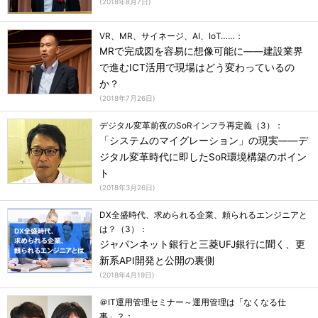
(
2018年8月7日
)
VR、MR、サイネージ、AI、IoT……：
MRで完成図を容易に想像可能に――建設業界
で進むICT活用で現場はどう変わっているの
か？
(
2018年7月26日
)
デジタル変革前夜のSoRインフラ再定義（3）：
「システムのマイグレーション」の現実――デ
ジタル変革時代に即したSoR環境構築のポイン
ト
(
2018年3月26日
)
DX全盛時代、求められる企業、頼られるエンジニアと
は？（3）：
ジャパンネット銀行と三菱UFJ銀行に聞く、更
新系API開発と公開の裏側
(
2018年4月19日
)
＠IT運用管理セミナー～運用管理は「なくなる仕
事」？：