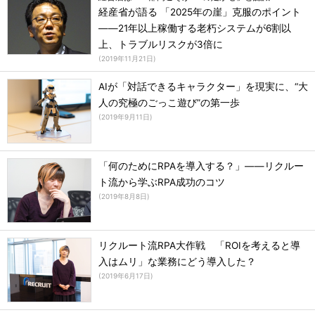
経産省が語る 「2025年の崖」克服のポイント
――21年以上稼働する老朽システムが6割以
上、トラブルリスクが3倍に
(
2019年11月21日
)
AIが「対話できるキャラクター」を現実に、“大
人の究極のごっこ遊び”の第一歩
(
2019年9月11日
)
「何のためにRPAを導入する？」――リクルー
ト流から学ぶRPA成功のコツ
(
2019年8月8日
)
リクルート流RPA大作戦 「ROIを考えると導
入はムリ」な業務にどう導入した？
(
2019年6月17日
)