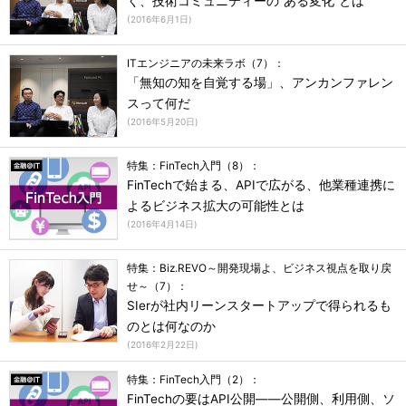
く、技術コミュニティーの“ある変化”とは
(
2016年6月1日
)
ITエンジニアの未来ラボ（7）：
「無知の知を自覚する場」、アンカンファレン
スって何だ
(
2016年5月20日
)
特集：FinTech入門（8）：
FinTechで始まる、APIで広がる、他業種連携に
よるビジネス拡大の可能性とは
(
2016年4月14日
)
特集：Biz.REVO～開発現場よ、ビジネス視点を取り戻
せ～（7）：
SIerが社内リーンスタートアップで得られるも
のとは何なのか
(
2016年2月22日
)
特集：FinTech入門（2）：
FinTechの要はAPI公開――公開側、利用側、ソ