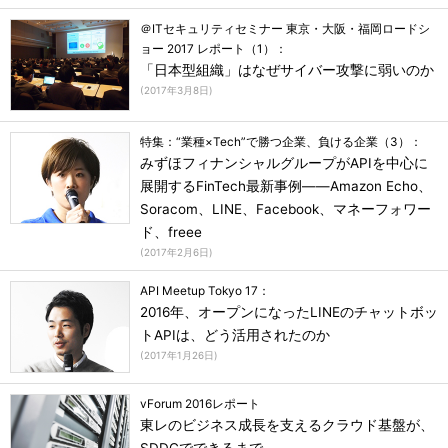
＠ITセキュリティセミナー 東京・大阪・福岡ロードシ
ョー 2017 レポート（1）：
「日本型組織」はなぜサイバー攻撃に弱いのか
(
2017年3月8日
)
特集：“業種×Tech”で勝つ企業、負ける企業（3）：
みずほフィナンシャルグループがAPIを中心に
展開するFinTech最新事例――Amazon Echo、
Soracom、LINE、Facebook、マネーフォワー
ド、freee
(
2017年2月6日
)
API Meetup Tokyo 17：
2016年、オープンになったLINEのチャットボッ
トAPIは、どう活用されたのか
(
2017年1月26日
)
vForum 2016レポート
東レのビジネス成長を支えるクラウド基盤が、