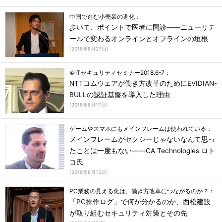
中国で進む小売業の進化：
歩いて、ポイントで医者に問診――ニューリテ
ールで変わるオンラインとオフラインの垣根
(
2018年8月27日
)
＠ITセキュリティセミナー2018.6-7：
NTTコムウェアが働き方改革のためにEVIDIAN-
BULLの認証基盤を導入した理由
(
2018年8月17日
)
ゲームやスマホにもメインフレームは使われている：
メインフレームがセクシーじゃないなんて思っ
たことは一度もない――CA Technologies ロト
コ氏
(
2018年8月15日
)
PC業務の見える化は、働き方改革につながるのか？：
「PC操作ログ」で何が分かるのか、西松建設
が取り組むセキュリティ対策とその先