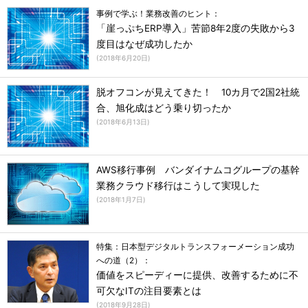
事例で学ぶ！業務改善のヒント：
「崖っぷちERP導入」苦節8年2度の失敗から3
度目はなぜ成功したか
(
2018年6月20日
)
脱オフコンが見えてきた！ 10カ月で2国2社統
合、旭化成はどう乗り切ったか
(
2018年6月13日
)
AWS移行事例 バンダイナムコグループの基幹
業務クラウド移行はこうして実現した
(
2018年1月7日
)
特集：日本型デジタルトランスフォーメーション成功
への道（2）：
価値をスピーディーに提供、改善するために不
可欠なITの注目要素とは
(
2018年9月28日
)