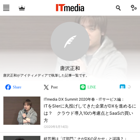
唐沢正和
唐沢正和がアイティメディアで執筆した記事一覧です。
Share
Post
LINE
ITmedia DX Summit 2020年春・ITサービス編：
ITをSIerに丸投げしてきた企業がDXを進めるに
は？ クラウド導入10の考慮点とSaaSの買い
方
(
2020年5月14日
)
経営層は「IT部門こそがDXの足かせ」と認識？：