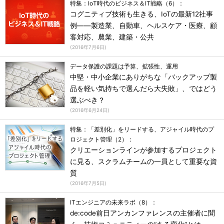
特集：IoT時代のビジネス＆IT戦略（6）：
コグニティブ技術も生きる、IoTの最新12社事
例――製造業、自動車、ヘルスケア・医療、顧
客対応、農業、建築・公共
(
2016年7月6日
)
データ保護の課題は予算、拡張性、運用
中堅・中小企業にありがちな「バックアップ製
品を軽い気持ちで選んだら大失敗」、ではどう
選ぶべき？
(
2016年6月24日
)
特集：「差別化」をリードする、アジャイル時代のプ
ロジェクト管理（2）：
クリエーションラインが参加するプロジェクト
に見る、スクラムチームの一員として重要な資
質
(
2016年7月5日
)
ITエンジニアの未来ラボ（8）：
de:code前日アンカンファレンスの主催者に聞