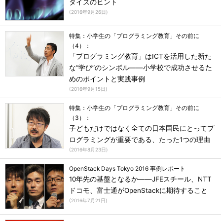
タイズのヒント
(
2016年9月26日
)
特集：小学生の「プログラミング教育」その前に
（4）：
「プログラミング教育」はICTを活用した新た
な“学び”のシンボル――小学校で成功させるた
めのポイントと実践事例
(
2016年9月15日
)
特集：小学生の「プログラミング教育」その前に
（3）：
子どもだけではなく全ての日本国民にとってプ
ログラミングが重要である、たった1つの理由
(
2016年8月23日
)
OpenStack Days Tokyo 2016 事例レポート
10年先の基盤となるか――JFEスチール、NTT
ドコモ、富士通がOpenStackに期待すること
(
2016年7月21日
)