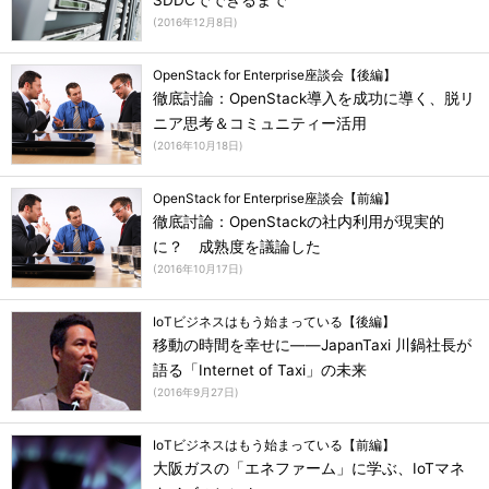
SDDCでできるまで
(
2016年12月8日
)
OpenStack for Enterprise座談会【後編】
徹底討論：OpenStack導入を成功に導く、脱リ
ニア思考＆コミュニティー活用
(
2016年10月18日
)
OpenStack for Enterprise座談会【前編】
徹底討論：OpenStackの社内利用が現実的
に？ 成熟度を議論した
(
2016年10月17日
)
IoTビジネスはもう始まっている【後編】
移動の時間を幸せに――JapanTaxi 川鍋社長が
語る「Internet of Taxi」の未来
(
2016年9月27日
)
IoTビジネスはもう始まっている【前編】
大阪ガスの「エネファーム」に学ぶ、IoTマネ