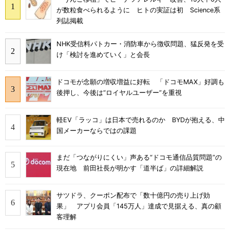
が数粒食べられるように ヒトの実証は初 Science系
列誌掲載
NHK受信料パトカー・消防車から徴収問題、猛反発を受
け「検討を進めていく」と会長
ドコモが念願の増収増益に好転 「ドコモMAX」好調も
後押し、今後は“ロイヤルユーザー”を重視
軽EV「ラッコ」は日本で売れるのか BYDが抱える、中
国メーカーならではの課題
まだ「つながりにくい」声ある“ドコモ通信品質問題”の
現在地 前田社長が明かす「道半ば」の詳細解説
サツドラ、クーポン配布で「数十億円の売り上げ効
果」 アプリ会員「145万人」達成で見据える、真の顧
客理解