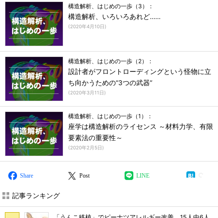
構造解析、はじめの一歩（3）：
構造解析、いろいろあれど……
(
2020年4月10日
)
構造解析、はじめの一歩（2）：
設計者がフロントローディングという怪物に立
ち向かうための“3つの武器”
(
2020年3月11日
)
構造解析、はじめの一歩（1）：
座学は構造解析のライセンス ～材料力学、有限
要素法の重要性～
(
2020年2月5日
)
Share
Post
LINE
記事ランキング
「うんこ移植」でピーナツアレルギー改善、15人中6人