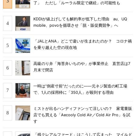
了」 ただし「ルーラル限定で継続」の可能性も
KDDIが値上げしても解約率が低下した理由 au、UQ
mobile、povoを循環させ「脱・販促費競争」へ
「JALとANA」どこで違いが生まれたのか？ コロナ禍
を乗り越えた空の現在地
高級のり弁「海苔弁いちのや」が事業停止 直営店は7
月末で閉店
一時は“倒産寸前”だったのに――元ネジ製造の町工場
で、1人の採用枠に「350人」が殺到する理由
ミストが出るハンディファンって涼しいの？ 家電量販
店でも買える「Aecooly Cold Air／Cold Air Pro」を試
す
「残クレアルファード」はこうして広まった マイルド