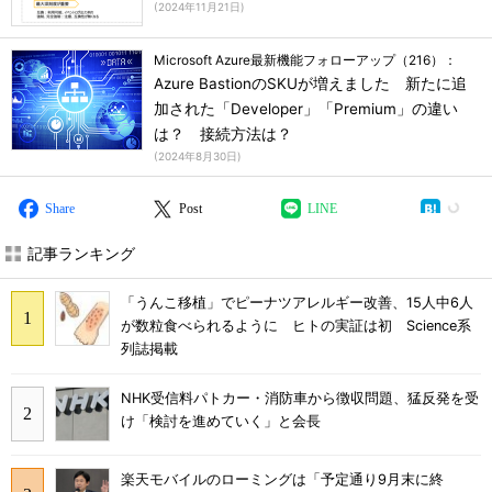
(
2024年11月21日
)
Microsoft Azure最新機能フォローアップ（216）：
Azure BastionのSKUが増えました 新たに追
加された「Developer」「Premium」の違い
は？ 接続方法は？
(
2024年8月30日
)
Share
Post
LINE
記事ランキング
「うんこ移植」でピーナツアレルギー改善、15人中6人
が数粒食べられるように ヒトの実証は初 Science系
列誌掲載
NHK受信料パトカー・消防車から徴収問題、猛反発を受
け「検討を進めていく」と会長
楽天モバイルのローミングは「予定通り9月末に終