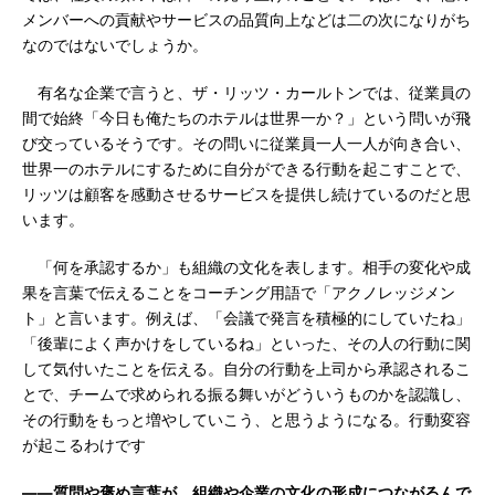
メンバーへの貢献やサービスの品質向上などは二の次になりがち
なのではないでしょうか。
有名な企業で言うと、ザ・リッツ・カールトンでは、従業員の
間で始終「今日も俺たちのホテルは世界一か？」という問いが飛
び交っているそうです。その問いに従業員一人一人が向き合い、
世界一のホテルにするために自分ができる行動を起こすことで、
リッツは顧客を感動させるサービスを提供し続けているのだと思
います。
「何を承認するか」も組織の文化を表します。相手の変化や成
果を言葉で伝えることをコーチング用語で「アクノレッジメン
ト」と言います。例えば、「会議で発言を積極的にしていたね」
「後輩によく声かけをしているね」といった、その人の行動に関
して気付いたことを伝える。自分の行動を上司から承認されるこ
とで、チームで求められる振る舞いがどういうものかを認識し、
その行動をもっと増やしていこう、と思うようになる。行動変容
が起こるわけです
――質問や褒め言葉が、組織や企業の文化の形成につながるんで