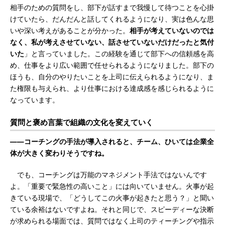
相手のための質問をし、部下が話すまで我慢して待つことを心掛
けていたら、だんだんと話してくれるようになり、実は色んな思
いや深い考えがあることが分かった。
相手が考えていないのでは
なく、私が考えさせていない、話させていないだけだったと気付
いた
」と言っていました。この経験を通じて部下への信頼感を高
め、仕事をより広い範囲で任せられるようになりました。部下の
ほうも、自分のやりたいことを上司に伝えられるようになり、ま
た権限も与えられ、より仕事における達成感を感じられるように
なっています。
質問と褒め言葉で組織の文化を変えていく
――コーチングの手法が導入されると、チーム、ひいては企業全
体が大きく変わりそうですね。
でも、コーチングは万能のマネジメント手法ではないんです
よ。「重要で緊急性の高いこと」には向いていません。火事が起
きている現場で、「どうしてこの火事が起きたと思う？」と聞い
ている余裕はないですよね。それと同じで、スピーディーな決断
が求められる場面では、質問ではなく上司のティーチングや指示