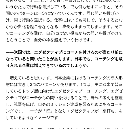
ら何を着る？」……といった質問を自分にして、それに答えると
いうかたちで行動を選択している。でも何もせずにいると、その
問いのパターンは一定になっていくんです。同じ問いを投げか
け、同じ行動を選択する。仕事においても同じで、そうするとな
かなか変化を起こせなくなる。成長も止まってしまいます。そこ
でコーチングを受け、自分にはない視点からの問いを投げかけて
もらうことで、自分の枠を超えていくわけです。
――米国では、エグゼクティブにコーチを付けるのが当たり前に
なっていると聞いたことがあります。日本でも、コーチングを取
り入れる企業は増えてきているのでしょうか。
増えていると思います。日本企業におけるコーチングの導入形
態には大きく2つのパターンがあります。1つは、主に欧米で普及
しているトップ層に向けたエグゼクティブ・コーチング。エグゼ
クティブがコーチからの問いを受けることで、自分の考えを整理
し、視野を広げ、自身のミッション達成を図るためにあるコーチ
ングです。コーチが「壁」となりエグゼクティブが「壁打ち」を
しているようなイメージです。