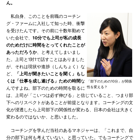
ん。
私自身、このことを前職のコーチン
グ・ファームに入社して知った時、衝撃
を受けたんです。その前に十数年勤めて
いた会社で、
10分でも上司が私の成長
のためだけに時間をとってくれたことが
あっただろうか
、と考えてしまいまし
た。上司と1対1で話すことはありました
が、それは現状や進捗（しんちょく）な
ど、
「上司が聞きたいことを聞く」もし
くは「仕事を成し遂げる」ための時間
な
「部下のための10分」が関係
性を変える？
んですよね。部下のための時間を取るに
は、上司が「こいつは必ず伸びる」と信じていること、つまり部
下へのリスペクトがあることが前提となります。コーチングの文
化が浸透したら上司部下の関係性が変わる、日本の会社は大きく
変わるのではないか、と思いました。
コーチングを学んだ当社のあるマネジャーは、「これまで、自
分の部下は何も考えていない、と思っていた。でもコーチングで