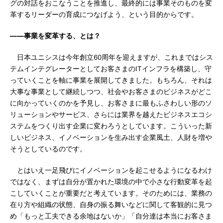
グの対話をおこなうことを推進し、最終的には事業そのものを変
革するリーダーの育成につなげよう、という目的からです。
――事業を変革する、とは？
日本ユニシスは今年創立60周年を迎えますが、これまではシス
テムインテグレーターとしてお客さまのITインフラを構築し、守
っていくことを軸に事業を展開してきました。もちろん、それは
大事な事業として継続しつつ、社会やお客さまのビジネスがどこ
に向かっていくのかを予見し、お客さまに最もふさわしい形のソ
リューションやサービス、さらには業界を越えたビジネスエコシ
ステムをつくり出す企業に変わろうとしています。こういった新
しいビジネス、イノベーションを生み出す企業風土、人財を増や
そうとしているのです。
とはいえ一足飛びにイノベーションを起こせるようになるわけ
ではなく、まずは自分が置かれた環境の中で小さな行動変革を起
こしていくことが重要だと考えています。そのためには、業務の
在り方や組織の状態、自身の振る舞いなどに関して客観的に見つ
め「もっと工夫できる余地はないか」「自分達は本当にお客さま