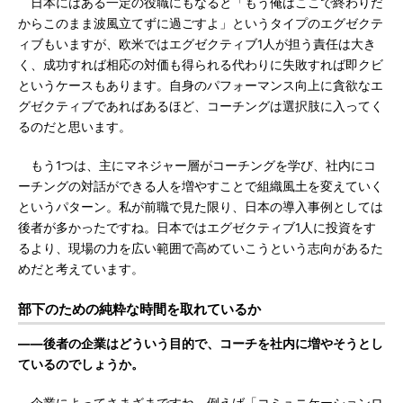
日本にはある一定の役職にもなると「もう俺はここで終わりだ
からこのまま波風立てずに過ごすよ」というタイプのエグゼクテ
ィブもいますが、欧米ではエグゼクティブ1人が担う責任は大き
く、成功すれば相応の対価も得られる代わりに失敗すれば即クビ
というケースもあります。自身のパフォーマンス向上に貪欲なエ
グゼクティブであればあるほど、コーチングは選択肢に入ってく
るのだと思います。
もう1つは、主にマネジャー層がコーチングを学び、社内にコ
ーチングの対話ができる人を増やすことで組織風土を変えていく
というパターン。私が前職で見た限り、日本の導入事例としては
後者が多かったですね。日本ではエグゼクティブ1人に投資をす
るより、現場の力を広い範囲で高めていこうという志向があるた
めだと考えています。
部下のための純粋な時間を取れているか
――後者の企業はどういう目的で、コーチを社内に増やそうとし
ているのでしょうか。