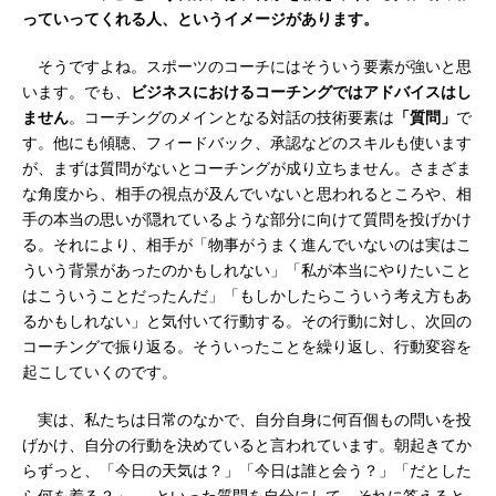
っていってくれる人、というイメージがあります。
そうですよね。スポーツのコーチにはそういう要素が強いと思
います。でも、
ビジネスにおけるコーチングではアドバイスはし
ません
。コーチングのメインとなる対話の技術要素は
「質問」
で
す。他にも傾聴、フィードバック、承認などのスキルも使います
が、まずは質問がないとコーチングが成り立ちません。さまざま
な角度から、相手の視点が及んでいないと思われるところや、相
手の本当の思いが隠れているような部分に向けて質問を投げかけ
る。それにより、相手が「物事がうまく進んでいないのは実はこ
ういう背景があったのかもしれない」「私が本当にやりたいこと
はこういうことだったんだ」「もしかしたらこういう考え方もあ
るかもしれない」と気付いて行動する。その行動に対し、次回の
コーチングで振り返る。そういったことを繰り返し、行動変容を
起こしていくのです。
実は、私たちは日常のなかで、自分自身に何百個もの問いを投
げかけ、自分の行動を決めていると言われています。朝起きてか
らずっと、「今日の天気は？」「今日は誰と会う？」「だとした