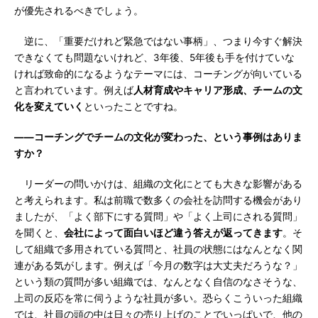
が優先されるべきでしょう。
逆に、「重要だけれど緊急ではない事柄」、つまり今すぐ解決
できなくても問題ないけれど、3年後、5年後も手を付けていな
ければ致命的になるようなテーマには、コーチングが向いている
と言われています。例えば
人材育成やキャリア形成、チームの文
化を変えていく
といったことですね。
――コーチングでチームの文化が変わった、という事例はありま
すか？
リーダーの問いかけは、組織の文化にとても大きな影響がある
と考えられます。私は前職で数多くの会社を訪問する機会があり
ましたが、「よく部下にする質問」や「よく上司にされる質問」
を聞くと、
会社によって面白いほど違う答えが返ってきます
。そ
して組織で多用されている質問と、社員の状態にはなんとなく関
連がある気がします。例えば「今月の数字は大丈夫だろうな？」
という類の質問が多い組織では、なんとなく自信のなさそうな、
上司の反応を常に伺うような社員が多い。恐らくこういった組織
では、社員の頭の中は日々の売り上げのことでいっぱいで、他の