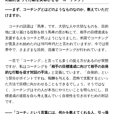
――まず、コーチングとはどのようなものなのか、教えていただ
けますか。
コーチの語源は「馬車」です。大切な人や大切なものを、目的
地に送り届ける役割を担う馬車の意が転じて、相手の目標達成を
支援する人をコーチと呼ぶようになりました。米国でコーチング
が普及され始めたのは1970年代だと言われていますが、今では世
界中で、さまざまな目的、流儀でコーチングが行われています。
一言で「コーチング」と言っても多くの捉え方があるのが実態
ですが、私はコーチングを
「相手の目標達成に向けて相手の自発
的な行動を促す対話の手法」
と定義しています。「自発的」とい
う部分がポイントですね。報酬を与える、恐怖で支配するといっ
た方法で目標に向かわせることもできるでしょう。そうではな
く、コーチングはその人が本当にやりたいことを明らかにし、目
標達成の道筋を自ら考え進んでいく自発性を引き出すための対話
です。
――「コーチ」という言葉には、何かを教えてくれる人、引っ張