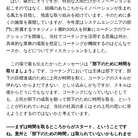
はい、確かにそうですが、特別な人間だけがイノベーションを
起こすのではなく、組織のあちこちからイノベーションが生まれ
る風土を目指し、地道な取り組みを続けています。そのために多
くの施策を展開していますが、今年度はシステムエンジニアの部
門に所属するマネジメント層約300人を対象にコーチングのワー
クショップを開催し、当社でコーチングを活用する意義は何か、
具体的な業務の場面を想定しコーチングが機能するのはどんなケ
ースか、などについてディスカッションをしました。
この場で最も伝えたかったメッセージは
「部下のために時間を
取りましょう」
です。コーチングにおいては主体は部下です。部
下の目標達成のために上司が時間を割く。コーチングのスキルが
伴わないからまだできない、としり込みしがちですが、スキルは
後からどうにでもなります。コーチングになっていないとして
も、上司が部下の成長を願って部下のために時間を取る、という
ことが行われていれば、当社の社員の多くはその上司の思いに答
えようとするのではないかと考えています。
――まずは時間を取るところからがスタート、ということです
ね。意外と「部下のための時間」は取られていないかもしれませ