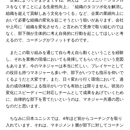
企業によってさまざまですね。例えば「コミュニケーションロ
スをなくすことによる生産性向上」「組織のタコツボ化を解消し
組織を超えて貢献しあう文化をつくる」など、企業の業績向上に
おいて必要な組織の変化を起こそうという狙いがあります。会社
や上司に「組織を変化させろ」と言われて受身で取り組むのでは
なく、部下側が主体的に考え自発的に行動を起こしてほしいと考
えるので、コーチングがフィットするのです。
またこの取り組みを通じて自ら考え自ら動くということを経験
し、それを業務の現場においても発揮してもらいたいという意図
もあります。今のマネジャーは本当に忙しい。プレイヤーとして
の役目も持つマネジャーも多い中、部下がいつでも指示を仰いで
くるようだと大変です。また、日々変わり行く環境において、過
去の成功体験による指示がいつでも有効とは限りません。状況の
変化にスピーディーに対応しチームとして成果をあげていくため
に、自律的な部下を育てたいというのは、マネジャー共通の思い
なのだと思います。
ちなみに日本ユニシスでは、4年ほど前からコーチングを取り
入れています。それは、マネジメント層が部下に対してコーチン