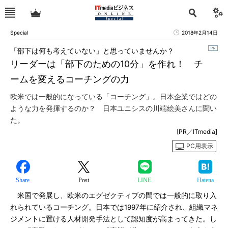
Special
2018年2月14日
「部下は何も考えていない」と思っていませんか？
リーダーは「部下のための10分」を作れ！ チ
ームを変えるコーチングの力
欧米では一般的になっている「コーチング」。日本企業ではどの
ような力を発揮するのか？ 日本ユニシスの川端絵美さんに聞い
た。
[PR／ITmedia]
PC用表示
Share
Post
LINE
Hatena
米国で発展し、欧米のエグゼクティブの間では一般的に取り入
れられているコーチング。日本では1997年に紹介され、組織マネ
ジメントに置ける人材開発手法として認知度が高まってきた。し