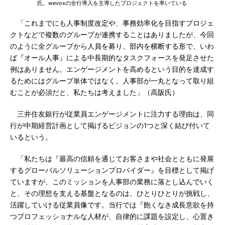
氏。wevoxの全行導入を主導したプロジェクトを率いている
「これまでにも人事制度改定や、事務効率化を目指すプロジェ
クトなどで複数のグループが連携することはありましたが、今回
のように全グループから人員を募り、部内を横断する形で、いわ
ば『オール人事』による中長期的なタスクフォースを発足させた
例はありません。エンゲージメントを高めるという目的を達成す
るためにはグループ単体ではなく、人事部が一丸となって取り組
むことが必須だと、私たちは考えました」（高阪氏）
三井住友銀行が従業員エンゲージメントに注力する理由は、同
行が中期経営計画として掲げるビジョンの1つと深く結び付いて
いるという。
「私たちは『最高の信頼を通じてお客さまや社会とともに発展
するグローバルソリューションプロバイダー』を目標として掲げ
ていますが、このミッションを人事部の業務に落とし込んでいく
と、その理想を支える基盤となるのは、ひとりひとりが挑戦し、
活躍していける従業員像です。当行では『飽くなき成長意欲を持
つプロフェッショナルな人材が、自律的に課題を設定し、心置き