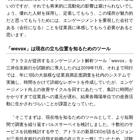
いのですが、それでも将来的に流動化の影響は避けられないでし
ょう。優れた人材を採用し、定着してもらう、この場所が魅力的
だと思ってもらうためには、エンゲージメントを重視した会社で
ある（会社になる）ことを従業員に体感してもらう必要があると
思います」
「wevox」は現在の立ち位置を知るためのツール
アトラエが提供するエンゲージメント解析ツール「wevox」を
三井住友銀行が試験的に導入したのは2019年11月。それまで同行
では、年に1回の大規模な従業員満足度調査を社内のシステムで
実施し、時間をかけて詳細なレポートを作成していたが、エンゲ
ージメント向上の改善サイクルを回すにあたって、集計に時間が
かかりすぎて従業員への還元が遅れ、結果各職場単位での改善活
動に生かされづらいことが課題となっていた。
「そこでまずは、現在地を知るためのツールとして、より短期
間で調査を繰り返すパルスサーベイを検討しました。十数社のサ
ービスを比較検討する中で、アトラエの新居CEOが語るビジョン
が三井住友銀行の目指す組織の在り方と一致していたため、試験