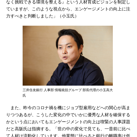
なく挑戦できる環境を整える』という人材育成ビジョンを制定し
ていますが、このような視点から、エンゲージメントの向上に注
力すべきと判断しました」（小玉氏）
三井住友銀行 人事部 情報統括グループ 部長代理の小玉高大
氏
また、昨今のコロナ禍を機にジョブ型雇用などへの関心が高ま
りつつあるが、こうした変化の中でいかに優秀な人材を確保する
かという点においてもエンゲージメントの向上は喫緊の人事課題
だと高阪氏は指摘する。「世の中の変化で見ても、一昔前に比べ
て人材は流動化しています。他業態に比べると銀行の離職率は低