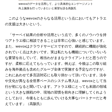
wevoxのデータを活用して、より具体的なエンゲージメント
向上施策を打っていきたいと展望を語る高阪氏
このようなwevoxのさらなる活用という点においてもアトラエ
の支援は大きいという。
「サーベイ結果の分析や活用という点で、多くのノウハウを持
つアトラエ様に相談できることは非常に心強いと感じています。
また、wevoxはクラウドサービスですので、継続的に機能が強化
されていく点は大きいです。実は私たちも機能についていろいろ
な要望を出していて、相当わがままなクライアントだと思うので
すが、柔軟に応えてもらっています。例えば、今後はこの取り組
みを海外拠点も含めたグループ全体で実施する予定なのですが、
これにあわせて多言語対応にも取り掛かって頂いています。法令
や文化が異なる全世界ベースのシステム導入は、wevoxとして当
行が初になると聞いています。アトラエ様にとっても未踏の領域
という大きな挑戦の中、現地の習慣を前向きに理解してくれよう
としており、今後もともに歩んでいける大事なパートナーだと考
えています」（高阪氏）