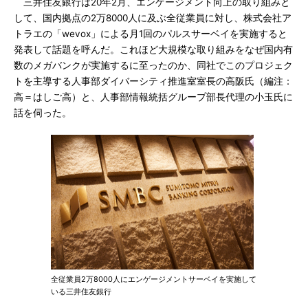
三井住友銀行は20年2月、エンゲージメント向上の取り組みと
して、国内拠点の2万8000人に及ぶ全従業員に対し、株式会社ア
トラエの「wevox」による月1回のパルスサーベイを実施すると
発表して話題を呼んだ。これほど大規模な取り組みをなぜ国内有
数のメガバンクが実施するに至ったのか、同社でこのプロジェク
トを主導する人事部ダイバーシティ推進室室長の高阪氏（編注：
高＝はしご高）と、人事部情報統括グループ部長代理の小玉氏に
話を伺った。
全従業員2万8000人にエンゲージメントサーベイを実施して
いる三井住友銀行