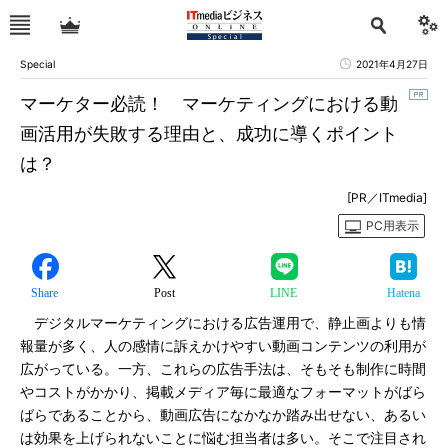
Special
2021年4月27日
マーケター必読！ マーケティングにおける動
画活用が失敗する理由と、成功に導くポイント
は？
[PR／ITmedia]
PC用表示
Share
Post
LINE
Hatena
デジタルマーケティングにおける広告運用で、静止画よりも情
報量が多く、人の感情に訴えかけやすい動画コンテンツの利用が
広がっている。一方、これらの広告手法は、そもそも制作に時間
やコストがかかり、掲載メディア毎に最適なフォーマットがばら
ばらであることから、動画広告になかなか踏み出せない、あるい
は効果を上げられないことに悩む担当者は多い。そこで注目され