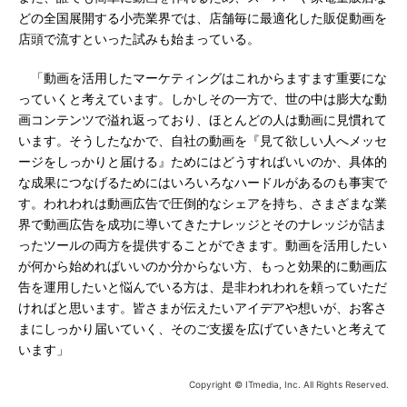
どの全国展開する小売業界では、店舗毎に最適化した販促動画を
店頭で流すといった試みも始まっている。
「動画を活用したマーケティングはこれからますます重要にな
っていくと考えています。しかしその一方で、世の中は膨大な動
画コンテンツで溢れ返っており、ほとんどの人は動画に見慣れて
います。そうしたなかで、自社の動画を『見て欲しい人へメッセ
ージをしっかりと届ける』ためにはどうすればいいのか、具体的
な成果につなげるためにはいろいろなハードルがあるのも事実で
す。われわれは動画広告で圧倒的なシェアを持ち、さまざまな業
界で動画広告を成功に導いてきたナレッジとそのナレッジが詰ま
ったツールの両方を提供することができます。動画を活用したい
が何から始めればいいのか分からない方、もっと効果的に動画広
告を運用したいと悩んでいる方は、是非われわれを頼っていただ
ければと思います。皆さまが伝えたいアイデアや想いが、お客さ
まにしっかり届いていく、そのご支援を広げていきたいと考えて
います」
Copyright © ITmedia, Inc. All Rights Reserved.