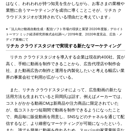
はなく、われわれが持つ知見を生かしながら、お客さまの業種や
業態に合うマーケティングを成功に導くことこそが、リチカ ク
ラウドスタジオが支持されている理由だと考えています」
※「法人向け動画自動生成・配信ソフト市場の現状と展望 2020年度版」デロイト
トーマツ ミック経済研究所株式会社調べ／2019年度、2020年度見込、広告・メ
ディア業種にて
リチカ クラウドスタジオで実現する新たなマーケティング
リチカ クラウドスタジオを導入する企業は現在約400社。質が
高く、手軽に動画を制作できることから、広告代理店や制作会
社、また動画広告の制作と運用を内製化したいと考える幅広い業
界の事業会社で利用が広がっている。
また、リチカ クラウドスタジオによって、広告動画の新たな
活用方法も生まれていると田岡氏は話す。例えばメーカーでは、
コストがかかる動画CMは新商品や注力商品に限定されていた
が、低コストかつ短期間で動画を制作できるようになったこと
で、商品毎に販促動画を用意し、SNSなどのチャネルを通じて配
信するなど、より緻密なマーケティングが可能になったという。
また、誰でも簡単に動画を作れるため、スーパーや家電量販店な