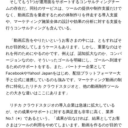
そしてもう1つが運用面をサポートするコンサルティングチー
ムの存在だ。同社のサービスは、ツールの提供や制作支援だけで
なく、動画広告を量産するための体制作りを伴走する導入支援
や、マーケティング施策全体の設計や効果の分析に対する支援を
行うコンサルティングも含んでいる。
「動画広告をやりたいというお客さまの中には、ともすればそ
れが目的化してしまうケースもあります。しかし、重要なのはそ
れを何のためにやるのかです。例えば、認知拡大なのか、コンバ
ージョンなのか。そういったゴールを明確にし、ゴールへ到達す
るためのサポートをする。また、パートナー企業として
FacebookやYahoo! Japanをはじめ、配信プラットフォーマー大
手と公式に連携しているのも強みです。マーケティング動画の制
作に特化したリチカ クラウドスタジオと、他の動画制作ツール
との大きな違いはここにあります」
リチカ クラウドスタジオの導入企業は急速に拡大している
が、その成果やサポートに対する満足度も非常に高く、業界
No.1（※）であるという。「成果が出なければ、結果としてお客
さまはツールの利用をやめてしまいます。動画を作るのが目的で