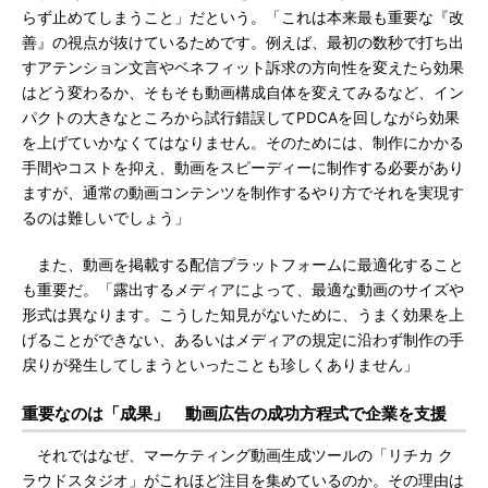
らず止めてしまうこと」だという。「これは本来最も重要な『改
善』の視点が抜けているためです。例えば、最初の数秒で打ち出
すアテンション文言やベネフィット訴求の方向性を変えたら効果
はどう変わるか、そもそも動画構成自体を変えてみるなど、イン
パクトの大きなところから試行錯誤してPDCAを回しながら効果
を上げていかなくてはなりません。そのためには、制作にかかる
手間やコストを抑え、動画をスピーディーに制作する必要があり
ますが、通常の動画コンテンツを制作するやり方でそれを実現す
るのは難しいでしょう」
また、動画を掲載する配信プラットフォームに最適化すること
も重要だ。「露出するメディアによって、最適な動画のサイズや
形式は異なります。こうした知見がないために、うまく効果を上
げることができない、あるいはメディアの規定に沿わず制作の手
戻りが発生してしまうといったことも珍しくありません」
重要なのは「成果」 動画広告の成功方程式で企業を支援
それではなぜ、マーケティング動画生成ツールの「リチカ ク
ラウドスタジオ」がこれほど注目を集めているのか。その理由は