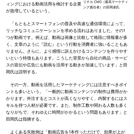
リチカ CMO（最高マーケティ
ィングにおける動画活用を検討する企業
ング責任者）の田岡凌氏
が急増しているという。
「もともとスマートフォンの普及や高速な通信環境によって、
リッチなコミュニケーションを求める流れはありました。その1
つが動画です。例えば、動画は画像と比較して格段に情報量が多
く、文章のように『読む』という行動を消費者に強いることもあ
りません。さらに、より感情に訴えかけるコンテンツを作りやす
いという特徴もあります。こうした背景から自社の商品・サービ
スの宣伝や広告にも動画を活用する動きが加速しています」と田
岡氏は説明する。
その一方、動画を活用したマーケティングには注意すべきポイ
ントも多いという。「一般的に動画コンテンツの制作は費用がか
かります。外注するとコストが高くなりやすく、内製するにはス
キルを持つ人材が必要です。また、制作工数や関わる人数も多く
なりがちで、それゆえに時間がかかるという問題もあります」と
田岡氏は指摘する。
よくある失敗例は「動画広告を1本作っただけで、効果が上が