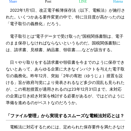
Share
Post
LINE
Hatena
2022年1月1日、改正電子帳簿保存法（以下、電帳法）が施行さ
れた。いくつかある要件変更の中で、特に注目度が高かったのは
「電子取引の義務化」だろう。
電子取引とは“電子データで受け取った”国税関係書類は、電子
のまま保存しなければならないというものだ。国税関係書類に
は、請求書、見積書、納品書、領収書……などが該当する。
日々やり取りをする請求書や領収書を今までのように保存でき
ないとあって、あらゆる企業に大きなインパクトを与えた電子取
引の義務化。昨年12月、突如「2年の宥恕（ゆうじょ）措置を設
ける」旨が政府与党により発表されるなど多少の混乱も見られた
が、この宥恕措置が適用されるのは23年12月31日まで。未対応
の企業は引き続き対策を検討する必要があるが、ではどのように
準備を進めるのがベストなのだろうか。
「ファイル管理」から実現するスムーズな電帳法対応とは？
電帳法に対応するためには、定められた保存要件を満たさなけ