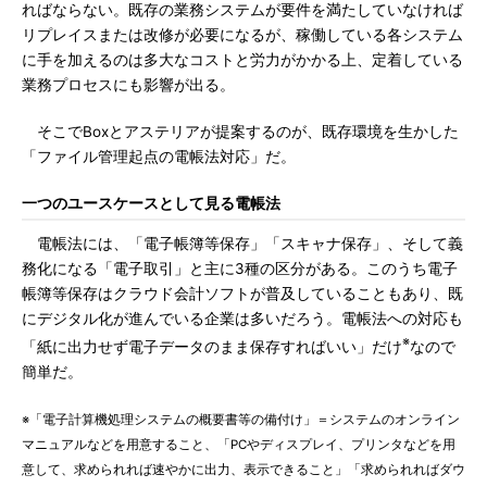
ればならない。既存の業務システムが要件を満たしていなければ
リプレイスまたは改修が必要になるが、稼働している各システム
に手を加えるのは多大なコストと労力がかかる上、定着している
業務プロセスにも影響が出る。
そこでBoxとアステリアが提案するのが、既存環境を生かした
「ファイル管理起点の電帳法対応」だ。
一つのユースケースとして見る電帳法
電帳法には、「電子帳簿等保存」「スキャナ保存」、そして義
務化になる「電子取引」と主に3種の区分がある。このうち電子
帳簿等保存はクラウド会計ソフトが普及していることもあり、既
にデジタル化が進んでいる企業は多いだろう。電帳法への対応も
※
「紙に出力せず電子データのまま保存すればいい」だけ
なので
簡単だ。
※「電子計算機処理システムの概要書等の備付け」＝システムのオンライン
マニュアルなどを用意すること、「PCやディスプレイ、プリンタなどを用
意して、求められれば速やかに出力、表示できること」「求められればダウ