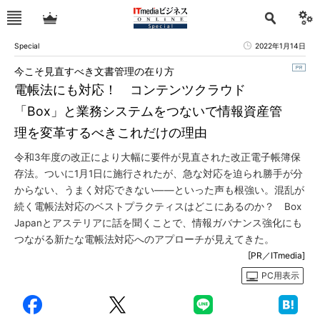
Special
2022年1月14日
今こそ見直すべき文書管理の在り方
電帳法にも対応！ コンテンツクラウド
「Box」と業務システムをつないで情報資産管
理を変革するべきこれだけの理由
令和3年度の改正により大幅に要件が見直された改正電子帳簿保
存法。ついに1月1日に施行されたが、急な対応を迫られ勝手が分
からない、うまく対応できない――といった声も根強い。混乱が
続く電帳法対応のベストプラクティスはどこにあるのか？ Box
Japanとアステリアに話を聞くことで、情報ガバナンス強化にも
つながる新たな電帳法対応へのアプローチが見えてきた。
[PR／ITmedia]
PC用表示