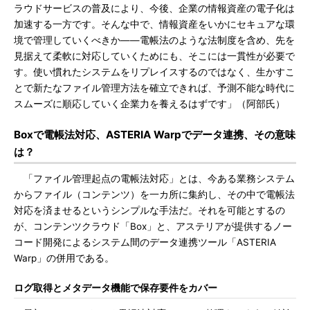
ラウドサービスの普及により、今後、企業の情報資産の電子化は
加速する一方です。そんな中で、情報資産をいかにセキュアな環
境で管理していくべきか――電帳法のような法制度を含め、先を
見据えて柔軟に対応していくためにも、そこには一貫性が必要で
す。使い慣れたシステムをリプレイスするのではなく、生かすこ
とで新たなファイル管理方法を確立できれば、予測不能な時代に
スムーズに順応していく企業力を養えるはずです」（阿部氏）
Boxで電帳法対応、ASTERIA Warpでデータ連携、その意味
は？
「ファイル管理起点の電帳法対応」とは、今ある業務システム
からファイル（コンテンツ）を一カ所に集約し、その中で電帳法
対応を済ませるというシンプルな手法だ。それを可能とするの
が、コンテンツクラウド「Box」と、アステリアが提供するノー
コード開発によるシステム間のデータ連携ツール「ASTERIA
Warp」の併用である。
ログ取得とメタデータ機能で保存要件をカバー