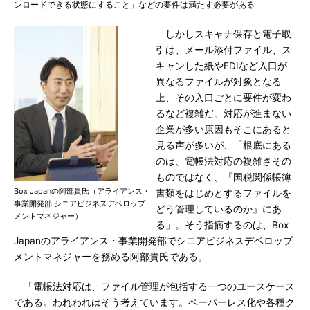
ンロードできる状態にすること」などの要件は満たす必要がある
しかしスキャナ保存と電子取
引は、メール添付ファイル、ス
キャンした紙やEDIなど入口が
異なるファイルが対象となる
上、その入口ごとに要件が変わ
るなど複雑だ。対応が進まない
企業が多い原因もそこにあると
見る声が多いが、「根底にある
のは、電帳法対応の複雑さその
ものではなく、『国税関係帳簿
Box Japanの阿部貴氏（アライアンス・
書類をはじめとするファイルを
事業開発部 シニアビジネスデベロップ
どう管理しているのか』にあ
メントマネジャー）
る」。そう指摘するのは、Box
Japanのアライアンス・事業開発部でシニアビジネスデベロップ
メントマネジャーを務める阿部貴氏である。
「電帳法対応は、ファイル管理が包括する一つのユースケース
である。われわれはそう考えています。ペーパーレス化や各種ク