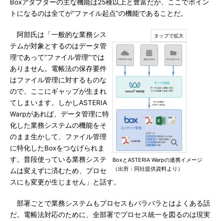
Boxアダプターの主な機能は25種以上と豊富だが、ここでポイン
トになるのは全てが“ファイル起点”の機能であることだ。
阿部氏は「一般的な業務シス
テムが対象とするのはデータ管
理であって“ファイル管理”では
ありません。電帳法の保存要件
はファイル管理に対するものな
ので、ここにギャップが生まれ
てしまいます。しかしASTERIA
Warpがあれば、データ管理に特
化した業務システムの機能をそ
のまま生かして、ファイル管理
に特化したBoxをつなげられま
す。普段使っている業務システ
BoxとASTERIA Warpの連携イメージ
（出所：同社提供資料より）
ムは変えずに済むため、プロセ
スにも変更が生じません」と話す。
部署ごとで業務システムもプロセスもバラバラとはよくある話
だ。電帳法対応のために、全部署でプロセス統一を図るのは現実