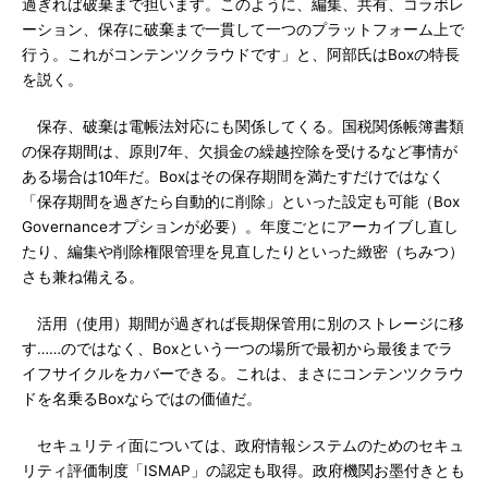
過ぎれば破棄まで担います。このように、編集、共有、コラボレ
ーション、保存に破棄まで一貫して一つのプラットフォーム上で
行う。これがコンテンツクラウドです」と、阿部氏はBoxの特長
を説く。
保存、破棄は電帳法対応にも関係してくる。国税関係帳簿書類
の保存期間は、原則7年、欠損金の繰越控除を受けるなど事情が
ある場合は10年だ。Boxはその保存期間を満たすだけではなく
「保存期間を過ぎたら自動的に削除」といった設定も可能（Box
Governanceオプションが必要）。年度ごとにアーカイブし直し
たり、編集や削除権限管理を見直したりといった緻密（ちみつ）
さも兼ね備える。
活用（使用）期間が過ぎれば長期保管用に別のストレージに移
す……のではなく、Boxという一つの場所で最初から最後までラ
イフサイクルをカバーできる。これは、まさにコンテンツクラウ
ドを名乗るBoxならではの価値だ。
セキュリティ面については、政府情報システムのためのセキュ
リティ評価制度「ISMAP」の認定も取得。政府機関お墨付きとも