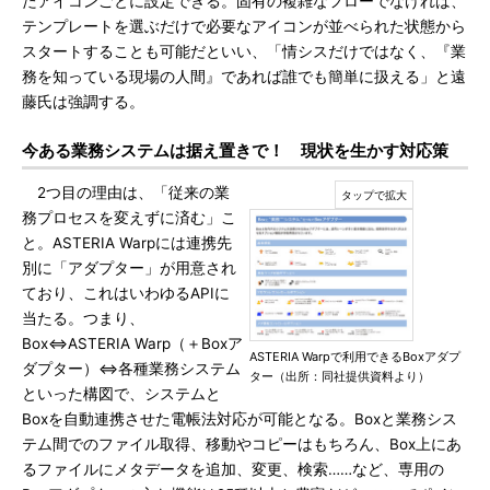
たアイコンごとに設定できる。固有の複雑なフローでなければ、
テンプレートを選ぶだけで必要なアイコンが並べられた状態から
スタートすることも可能だといい、「情シスだけではなく、『業
務を知っている現場の人間』であれば誰でも簡単に扱える」と遠
藤氏は強調する。
今ある業務システムは据え置きで！ 現状を生かす対応策
2つ目の理由は、「従来の業
務プロセスを変えずに済む」こ
と。ASTERIA Warpには連携先
別に「アダプター」が用意され
ており、これはいわゆるAPIに
当たる。つまり、
Box⇔ASTERIA Warp（＋Boxア
ASTERIA Warpで利用できるBoxアダプ
ダプター）⇔各種業務システム
ター（出所：同社提供資料より）
といった構図で、システムと
Boxを自動連携させた電帳法対応が可能となる。Boxと業務シス
テム間でのファイル取得、移動やコピーはもちろん、Box上にあ
るファイルにメタデータを追加、変更、検索……など、専用の