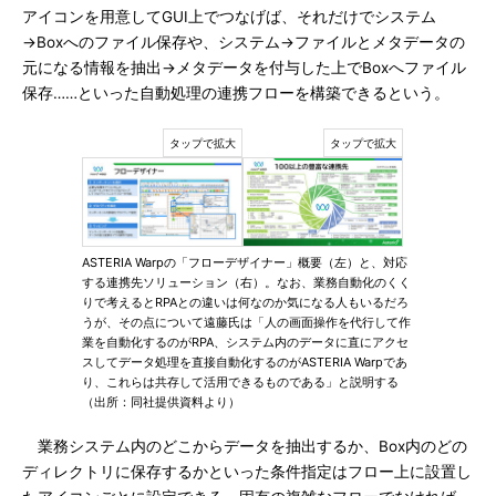
アイコンを用意してGUI上でつなげば、それだけでシステム
→Boxへのファイル保存や、システム→ファイルとメタデータの
元になる情報を抽出→メタデータを付与した上でBoxへファイル
保存……といった自動処理の連携フローを構築できるという。
ASTERIA Warpの「フローデザイナー」概要（左）と、対応
する連携先ソリューション（右）。なお、業務自動化のくく
りで考えるとRPAとの違いは何なのか気になる人もいるだろ
うが、その点について遠藤氏は「人の画面操作を代行して作
業を自動化するのがRPA、システム内のデータに直にアクセ
スしてデータ処理を直接自動化するのがASTERIA Warpであ
り、これらは共存して活用できるものである」と説明する
（出所：同社提供資料より）
業務システム内のどこからデータを抽出するか、Box内のどの
ディレクトリに保存するかといった条件指定はフロー上に設置し