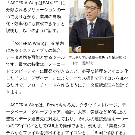
「ASTERIA WarpはEAIやETLに
分類されるソリューションの一
つでありながら、業務の自動
化・効率化にも貢献できる」と
説明し、以下のように話す。
「ASTERIA Warpは、企業内
にあるシステムアプリの統合、
データ連携を可能とするツール
アステリアの遠藤秀幸氏（営業本部 パ
ートナー営業部）
です。最大の特徴は、ノーコー
ドでスピーディーに開発ができること。必要な処理をアイコン化
した『フローデザイナー』により、マウス操作でアイコンを並べ
るだけで、フローチャートを作るようにデータ連携処理を設計で
きます」
ASTERIA Warpは、Boxはもちろん、クラウドストレージ、デ
ータベース、グループウェア、会計、人事、労務など100以上の
豊富なデータ連携先に対応しており、それらの連携処理を一つ一
つの“アイコン”としてGUI上で操作できる。例えば、「業務シス
テムからファイルを抽出する」アイコンと、「Boxに保存する」