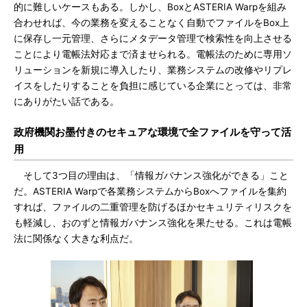
的に難しいケースもある。しかし、BoxとASTERIA Warpを組み
合わせれば、今の業務を変えることなく自動でファイルをBox上
に保存し一元管理、さらにメタデータ管理で検索性を向上させる
ことにより電帳法対応まで済ませられる。電帳法のために専用ソ
リューションを新規に導入したり、業務システムの改修やリプレ
イスをしたりすることを負担に感じている企業にとっては、非常
にありがたい話である。
政府機関お墨付きのセキュアな環境で全ファイルを守って活
用
そして3つ目の理由は、「情報ガバナンス強化ができる」こと
だ。ASTERIA Warpで各業務システムからBoxへファイルを集約
すれば、ファイルの二重管理を防げるほかセキュリティリスクを
も軽減し、おのずと情報ガバナンス強化を果たせる。これは電帳
法に関係なく大きな利点だ。