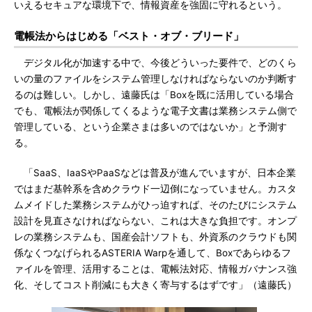
いえるセキュアな環境下で、情報資産を強固に守れるという。
電帳法からはじめる「ベスト・オブ・ブリード」
デジタル化が加速する中で、今後どういった要件で、どのくら
いの量のファイルをシステム管理しなければならないのか判断す
るのは難しい。しかし、遠藤氏は「Boxを既に活用している場合
でも、電帳法が関係してくるような電子文書は業務システム側で
管理している、という企業さまは多いのではないか」と予測す
る。
「SaaS、IaaSやPaaSなどは普及が進んでいますが、日本企業
ではまだ基幹系を含めクラウド一辺倒になっていません。カスタ
ムメイドした業務システムがひっ迫すれば、そのたびにシステム
設計を見直さなければならない、これは大きな負担です。オンプ
レの業務システムも、国産会計ソフトも、外資系のクラウドも関
係なくつなげられるASTERIA Warpを通して、Boxであらゆるフ
ァイルを管理、活用することは、電帳法対応、情報ガバナンス強
化、そしてコスト削減にも大きく寄与するはずです」（遠藤氏）