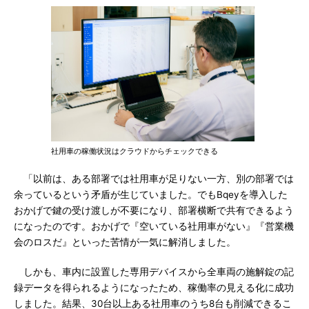
社用車の稼働状況はクラウドからチェックできる
「以前は、ある部署では社用車が足りない一方、別の部署では
余っているという矛盾が生じていました。でもBqeyを導入した
おかげで鍵の受け渡しが不要になり、部署横断で共有できるよう
になったのです。おかげで『空いている社用車がない』『営業機
会のロスだ』といった苦情が一気に解消しました。
しかも、車内に設置した専用デバイスから全車両の施解錠の記
録データを得られるようになったため、稼働率の見える化に成功
しました。結果、30台以上ある社用車のうち8台も削減できるこ