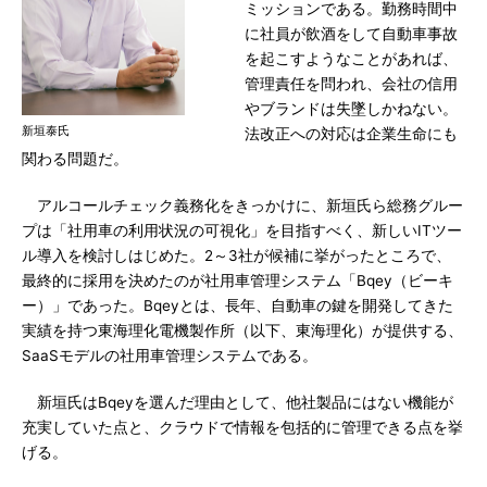
ミッションである。勤務時間中
に社員が飲酒をして自動車事故
を起こすようなことがあれば、
管理責任を問われ、会社の信用
やブランドは失墜しかねない。
新垣泰氏
法改正への対応は企業生命にも
関わる問題だ。
アルコールチェック義務化をきっかけに、新垣氏ら総務グルー
プは「社用車の利用状況の可視化」を目指すべく、新しいITツー
ル導入を検討しはじめた。2～3社が候補に挙がったところで、
最終的に採用を決めたのが社用車管理システム「Bqey（ビーキ
ー）」であった。Bqeyとは、長年、自動車の鍵を開発してきた
実績を持つ東海理化電機製作所（以下、東海理化）が提供する、
SaaSモデルの社用車管理システムである。
新垣氏はBqeyを選んだ理由として、他社製品にはない機能が
充実していた点と、クラウドで情報を包括的に管理できる点を挙
げる。