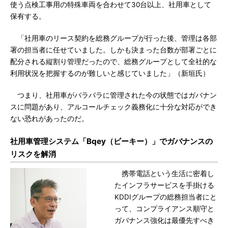
使う点検工事用の特殊車両を合わせて30台以上、社用車として
保有する。
「社用車のリース契約を総務グループが行った後、管理は各部
署の担当者に任せていました。しかも決まった台数が部署ごとに
配分される縦割り管理だったので、総務グループとして全社的な
利用状況を把握するのが難しいと感じていました」（新垣氏）
つまり、社用車がバラバラに管理された今の状態ではガバナン
スに問題があり、アルコールチェック義務化に十分な対応ができ
ない恐れがあったのだ。
社用車管理システム「Bqey（ビーキー）」でガバナンスの
リスクを解消
携帯電話という生活に密着し
たインフラサービスを手掛ける
KDDIグループの総務担当者にと
って、コンプライアンス順守と
ガバナンス強化は最優先すべき