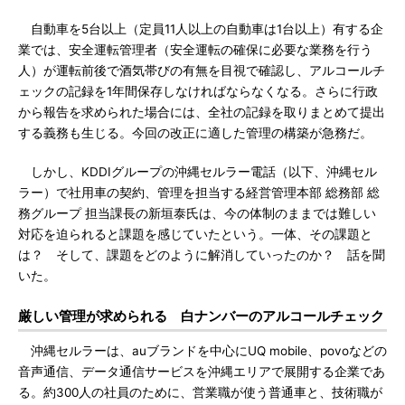
自動車を5台以上（定員11人以上の自動車は1台以上）有する企
業では、安全運転管理者（安全運転の確保に必要な業務を行う
人）が運転前後で酒気帯びの有無を目視で確認し、アルコールチ
ェックの記録を1年間保存しなければならなくなる。さらに行政
から報告を求められた場合には、全社の記録を取りまとめて提出
する義務も生じる。今回の改正に適した管理の構築が急務だ。
しかし、KDDIグループの沖縄セルラー電話（以下、沖縄セル
ラー）で社用車の契約、管理を担当する経営管理本部 総務部 総
務グループ 担当課長の新垣泰氏は、今の体制のままでは難しい
対応を迫られると課題を感じていたという。一体、その課題と
は？ そして、課題をどのように解消していったのか？ 話を聞
いた。
厳しい管理が求められる 白ナンバーのアルコールチェック
沖縄セルラーは、auブランドを中心にUQ mobile、povoなどの
音声通信、データ通信サービスを沖縄エリアで展開する企業であ
る。約300人の社員のために、営業職が使う普通車と、技術職が