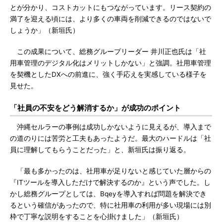
とが分かり、コストカットにもつながっています。リース契約の
満了を迎える頃には、より多くの車両を削減できるのではないで
しょうか」（新垣氏）
この成果について、総務グループリーダー 井川正也氏は「社
用車管理のデジタル化はメリットしかない」と強調。社用車管理
を契機としたDXへの前進に、強く手応えを実感している様子を
見せた。
「社員の不安をどう解消するか」が成功のポイント
沖縄セルラーの事例は成功しかないように見えるが、導入まで
の道のりには苦労と工夫もあったようだ。最大のハードルは「社
員に理解してもらうことだった」と、新垣氏は振り返る。
「最も多かったのは、社用車が足りないと感じていた層からの
『ITツールを導入しただけで解決するのか』という声でした。し
かし総務グループとしては、Bqeyを導入すれば問題を解決でき
るという確信があったので、特に社用車の利用が多い現場には別
枠で丁寧な説明をすることを心掛けました」（新垣氏）