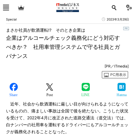
Special
2023年3月29日
まさか社員が飲酒運転!? そのとき企業は
企業はアルコールチェック義務化にどう対応す
べきか？ 社用車管理システムで守る社員とガ
バナンス
[PR／ITmedia]
PC用表示
Share
Post
LINE
Hatena
近年、社会から飲酒運転に厳しい目が向けられるようになって
いるものの、痛ましい事故は全国で後を絶たない。こうした状況
を受けて、2022年4月に改正された道路交通法（道交法）では、
白ナンバーの社用車を運転するドライバーにもアルコールチェッ
クが義務化されることとなった。