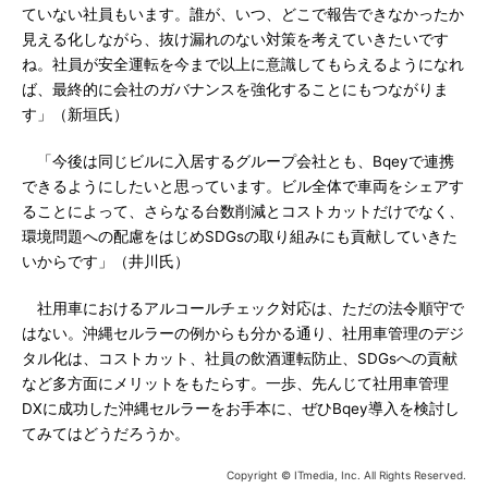
ていない社員もいます。誰が、いつ、どこで報告できなかったか
見える化しながら、抜け漏れのない対策を考えていきたいです
ね。社員が安全運転を今まで以上に意識してもらえるようになれ
ば、最終的に会社のガバナンスを強化することにもつながりま
す」（新垣氏）
「今後は同じビルに入居するグループ会社とも、Bqeyで連携
できるようにしたいと思っています。ビル全体で車両をシェアす
ることによって、さらなる台数削減とコストカットだけでなく、
環境問題への配慮をはじめSDGsの取り組みにも貢献していきた
いからです」（井川氏）
社用車におけるアルコールチェック対応は、ただの法令順守で
はない。沖縄セルラーの例からも分かる通り、社用車管理のデジ
タル化は、コストカット、社員の飲酒運転防止、SDGsへの貢献
など多方面にメリットをもたらす。一歩、先んじて社用車管理
DXに成功した沖縄セルラーをお手本に、ぜひBqey導入を検討し
てみてはどうだろうか。
Copyright © ITmedia, Inc. All Rights Reserved.