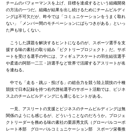
チームのパフォーマンスを上げ、目標を達成するという組織開発
の方法の一つだ。組織が結果を出し続けるためにチームビルディ
ングは不可欠だが、昨今では「コミュニケーションをうまく取れ
ない」「メンバー間のモチベーションにばらつきがある」といっ
た声も珍しくない。
こうした課題を解決するヒントになるのが、スポーツ選手を支
援する味の素社の取り組み「ビクトリープロジェクト」だ。サポ
ートを受ける選手の中には、フィギュアスケートの羽生結弦選手
や柔道の阿部一二三・詩選手など世界で活躍するアスリートが名
を連ねる。
中でも「走る・跳ぶ・投げる」の総合力を競う陸上競技の十種
競技で日本記録を持つ右代啓祐選手のサポート活動では、ビジネ
ス上のチームビルディングにも通じるヒントがある。
一見、アスリートの支援とビジネスのチームビルディングは無
関係のようにも感じるが、どういうことなのだろうか。プロジェ
クトリーダーを務める味の素社の栗原秀文氏（グローバルコーポ
レート本部 グローバルコミュニケーション部 スポーツ栄養推