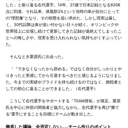
した」と振り返る右代選手。14年、27歳で日本記録となる8308
点に到達。それ以来、体脂肪3%という当時の体が自分にとって
の“理想像”となり、その状態を追い求めた。しかし現実は厳し
く、30代以降は体が追い付かない日々が続く。オリンピックや
世界陸上に出場し続けて更新してきた記録が途絶えてしまったこ
とへの悔しさや、現実を受け入れられない気持ちがくすぶってい
た。
そんなとき栗原氏に出会った。
「『できなくなったから辞める』ではなく自分がしっかりとや
りきったと実感してから引退するべきだと感じるようになりまし
た。今までの実績やプライドを持ち続けるのではなく、挑戦者と
しての初心に返ることができました」（右代選手）
こうして右代選手をサポートする「TEAM啓祐」が発足。栗原
氏を中心に外部の関係者と協力しながら、右代選手を再び“勝て
る”選手にすることを目標にチームが動き出した。
徹底した議論、全否定しない……チーム作りのポイント