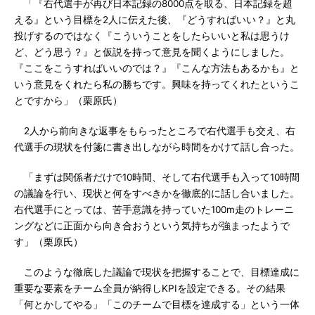
「『右代選手が再び日本記録の8000点を取る、日本記録を超
える』という目標を2人に伝えた後、『どうすればいい？』と丸
投げするのではなく『こういうことをしたらいいと私は思うけ
ど、どう思う？』と仮説を持って意見を聞くようにしました。
『ここをこうすればいいのでは？』『こんな方法もあるかも』と
いう意見をくれたら私の勝ちです。興味を持ってくれたというこ
とですから」（栗原氏）
2人から前向きな返事をもらったところで右代選手も交え、右
代選手の現状を付箋に書き出しながら時間をかけて話し合った。
「まずは関係者だけで10時間、そして右代選手も入って10時間
の議論を行い、現状と何をすべきかを徹底的に話し合いました。
右代選手にとっては、苦手意識を持っていた100m走のトレーニ
ングなどに正面から向き合おうという気持ちが強まったようで
す」（栗原氏）
このような徹底した議論で現状を把握することで、目標達成に
重要な要素をチーム全員が納得しKPIを設定できる。その結果
「何とかしてやる」「このチームで目標を達成する」という一体