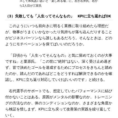
スして和気あいあいと「楽しめる場」に。左が石井氏、右か
ら2人目が三富氏
（3）失敗しても「人生ってそんなもの」 KPIに立ち返ればOK
このようにいつも前向きに明るく業務に取り組めたら理想だ
が、物事がうまくいかなかったり気持ちが落ち込んだりすること
がビジネスパーソンなら誰しもあるだろう。そんなときは、どの
ようにモチベーションを保てばいいのだろうか。
「日頃から『人生ってそんなもの』と気に留めておくのが大事
ですね」と栗原氏。「この世に“絶対”はない。深く受け止め過ぎ
ず、皆で決めたゴールを達成するためにプロセスをきちんと踏め
たのか、踏んだのであればどこをどうすれば解決できるのかを確
認し、KPIに立ち返り対応していけばいいのです」と続ける。
右代選手のサポートでも、想定していたパフォーマンスに結び
付かないことはある。原因がメンタルの影響なのか、トレーニン
グの方法なのか、体のコンディションなのか、さまざまな角度か
ら検証を惜しまず、KPIに立ち戻って改善策の実践を繰り返して
いく。