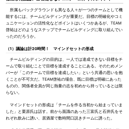
所属もバックグラウンドも異なる人々が一つのチームとして機
能するには、チームビルディングが重要だ。目標の明確化やコミ
ュニケーションの活性化などポイントはいくつかあるが、TEAM
啓祐はどのようなステップでチームビルディングに取り組んでい
ったのだろうか。
（1）議論は計20時間！ マインドセットの形成
チームビルディングの目的は、一人では達成できない目標をチ
ームで取り組むことで目標を達成することにある。そのためメン
バーが「このチームで目標を達成したい」という共通の思いを抱
くことが不可欠だ。TEAM啓祐の場合、既に目標は明確にあった
ものの、関係者全員が同じ熱量の志を初めから持っているとは限
らない。
マインドセットの形成は「チームを作る当初から始まっていま
した」と栗原氏は話す。前から面識のあった三富氏と石井氏をそ
れぞれ飲みに誘い、居酒屋で数時間口説きチームに誘った。