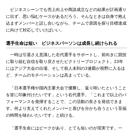
ビジネスシーンでも売上向上や商談成立などの結果が計画通り
に出ず、思い悩むケースがあるだろう。そんなときは自身で抱え
込まずメンバーと話し合いながら、チームで原因を探り目標達成
に向けて対応していけばいい。
選手生命は短い ビジネスパーソンは成長し続けられる
一時は引退さえ意識した右代選手をサポートし、前向きに競技
に取り組む自信を取り戻させたビクトリープロジェクト。23年
にはアジア大会の出場、そして前人未到の3連覇が視野に入るほ
ど、チームのモチベーションは高まっている。
「日本選手権や国内主要大会で優勝し、返り咲いたということ
を皆に印象付けたいです」という右代選手。「これまで以上のパ
フォーマンスを発揮することで、この活動の良さを発信できま
す。何より支えてくれたメンバーと喜びを分かち合うという至福
の時間を味わいたいです」と続ける。
「選手生命にはピークがあり、とても短いのが現実です。一