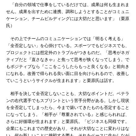
「自分の領域で仕事をしているだけでは、成果は何も生まれま
せん。成果を出すために連携、調和しようとすることがコミュニ
ケーション、チームビルディングには大切だと思います」（栗原
氏）
その上でチームのコミュニケーションでは「明るく考える」
「全否定しない」を心掛けている。スポーツでもビジネスでも、
プロジェクトには想定外のトラブルがつきものだ。「思考がネガ
ティブだと『直さなきゃ』と焦って思考が狭くなってしまう。で
もポジティブなら『ここをこうしたらもっと良くなる』と前向き
になれる。改善で得られる良い面に目を向けられるので、改善し
ていこうというサイクルが生まれます」と栗原氏は話す。
相手を決して全否定しないことも、大切なポイントだ。ベテラ
ンの右代選手でもスプリントという苦手分野がある。しかし現状
を全否定してしまったら、今まで築いてきたものも否定すること
になってしまう。「相手が『尊重されている』と感じられれば、
さらに好循環が生まれます」と栗原氏。「ビジネスも同様です。
企業にもこれまでの歴史があり、それが大切なことに変わりはな
い。何か新しいことに挑戦する際も、それをベースに生かしなが