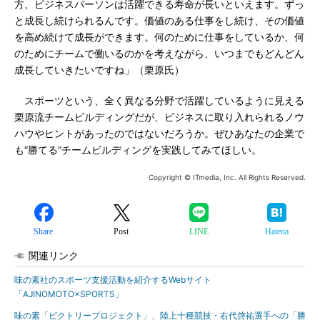
方、ビジネスパーソンは活躍できる寿命が長いといえます。ずっ
と成長し続けられるんです。価値のある仕事をし続け、その価値
を高め続けて成長ができます。何のために仕事をしているか、何
のためにチームで働いるのかを考えながら、いつまでもどんどん
成長していきたいですね」（栗原氏）
スポーツという、全く異なる分野で活躍しているように見える
栗原流チームビルディングだが、ビジネスに取り入れられるノウ
ハウやヒントがあったのではないだろうか。ぜひあなたの企業で
も“勝てる”チームビルディングを実践してみてほしい。
Copyright © ITmedia, Inc. All Rights Reserved.
Share
Post
LINE
Hatena
関連リンク
味の素社のスポーツ支援活動を紹介するWebサイト
「AJINOMOTO×SPORTS」
味の素「ビクトリープロジェクト」、陸上十種競技・右代啓祐選手への「勝