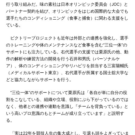
行う取り組みだ。味の素社は日本オリンピック委員会（JOC）と
パートナー契約を結び、オリンピックをはじめ国際的な大会でも
選手たちのコンディショニング（食事と捕食）に関わる支援をし
ている。
ビクトリープロジェクトも近年は外部との連携を強化し、選手
のトレーニングや体のメンテナンスなど食事を含む“三位一体”の
サポートにも注力している。右代選手の支援では栗原氏の他、動
作の解析や練習方法の開発を行う石井和男氏（パーソナルケ
ア）、体のコンディショニングやリハビリを担当する三富陽輔氏
（メディカルサポート東京）、右代選手が所属する国士舘大学な
どと協力しながらサポートを行う。
“三位一体”のサポートについて栗原氏は「各自が単に自分の役
割をこなしている、組織や立場、役割にぶら下がっているのでは
なく、他者との連携や連動を意識し『チームを背負っている』と
いう高いプロ意識のもとチームが成り立っています」と説明す
る。
「実は22年を競技人生の集大成とし、引退も頭をよぎっていま