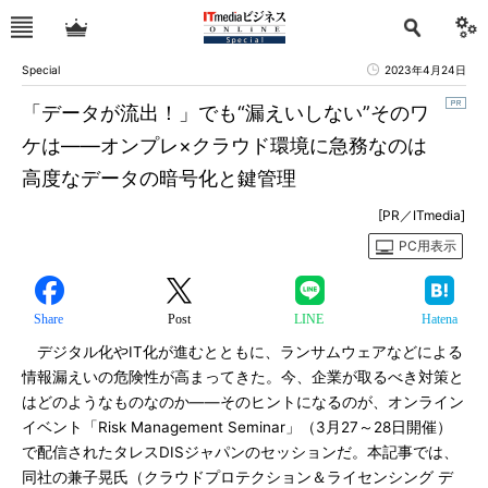
Special
2023年4月24日
「データが流出！」でも“漏えいしない”そのワ
ケは――オンプレ×クラウド環境に急務なのは
高度なデータの暗号化と鍵管理
[PR／ITmedia]
PC用表示
Share
Post
LINE
Hatena
デジタル化やIT化が進むとともに、ランサムウェアなどによる
情報漏えいの危険性が高まってきた。今、企業が取るべき対策と
はどのようなものなのか――そのヒントになるのが、オンライン
イベント「Risk Management Seminar」（3月27～28日開催）
で配信されたタレスDISジャパンのセッションだ。本記事では、
同社の兼子晃氏（クラウドプロテクション＆ライセンシング デ