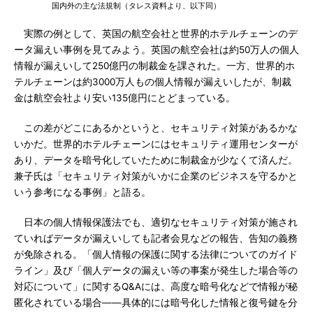
国内外の主な法規制（タレス資料より、以下同）
実際の例として、英国の航空会社と世界的ホテルチェーンのデ
ータ漏えい事例を見てみよう。英国の航空会社は約50万人の個人
情報が漏えいして250億円の制裁金を課された。一方、世界的ホ
テルチェーンは約3000万人もの個人情報が漏えいしたが、制裁
金は航空会社より安い135億円にとどまっている。
この差がどこにあるかというと、セキュリティ対策があるかな
いかだ。世界的ホテルチェーンにはセキュリティ運用センターが
あり、データを暗号化していたために制裁金が少なくて済んだ。
兼子氏は「セキュリティ対策がいかに企業のビジネスを守るかと
いう参考になる事例」と語る。
日本の個人情報保護法でも、適切なセキュリティ対策が施され
ていればデータが漏えいしても記者会見などの報告、告知の義務
が免除される。「個人情報の保護に関する法律についてのガイド
ライン」及び「個人データの漏えい等の事案が発生した場合等の
対応について」に関するQ&Aには、高度な暗号化などで情報が秘
匿化されている場合――具体的には暗号化した情報と復号鍵を分