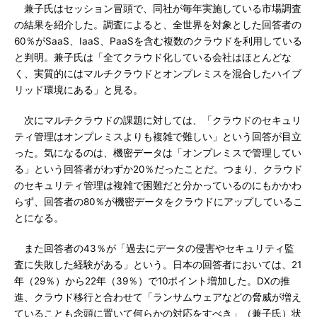
兼子氏はセッション冒頭で、同社が毎年実施している市場調査
の結果を紹介した。調査によると、全世界を対象とした回答者の
60％がSaaS、IaaS、PaaSを含む複数のクラウドを利用している
と判明。兼子氏は「全てクラウド化している会社はほとんどな
く、実質的にはマルチクラウドとオンプレミスを混合したハイブ
リッド環境にある」と見る。
次にマルチクラウドの課題に対しては、「クラウドのセキュリ
ティ管理はオンプレミスよりも複雑で難しい」という回答が目立
った。気になるのは、機密データは「オンプレミスで管理してい
る」という回答者がわずか20％だったことだ。つまり、クラウド
のセキュリティ管理は複雑で困難だと分かっているのにもかかわ
らず、回答者の80％が機密データをクラウドにアップしているこ
とになる。
また回答者の43％が「過去にデータの侵害やセキュリティ監
査に失敗した経験がある」という。日本の回答者においては、21
年（29％）から22年（39％）で10ポイント増加した。DXの推
進、クラウド移行と合わせて「ランサムウェアなどの脅威が増え
ていることも念頭に置いて何らかの対応をすべき」（兼子氏）状