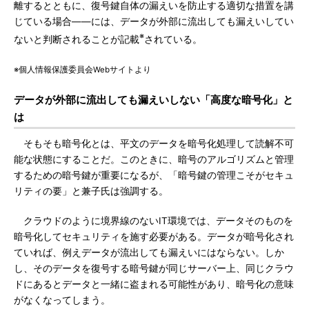
離するとともに、復号鍵自体の漏えいを防止する適切な措置を講
じている場合――には、データが外部に流出しても漏えいしてい
※
ないと判断されることが記載
されている。
※個人情報保護委員会Webサイトより
データが外部に流出しても漏えいしない「高度な暗号化」と
は
そもそも暗号化とは、平文のデータを暗号化処理して読解不可
能な状態にすることだ。このときに、暗号のアルゴリズムと管理
するための暗号鍵が重要になるが、「暗号鍵の管理こそがセキュ
リティの要」と兼子氏は強調する。
クラウドのように境界線のないIT環境では、データそのものを
暗号化してセキュリティを施す必要がある。データが暗号化され
ていれば、例えデータが流出しても漏えいにはならない。しか
し、そのデータを復号する暗号鍵が同じサーバー上、同じクラウ
ドにあるとデータと一緒に盗まれる可能性があり、暗号化の意味
がなくなってしまう。