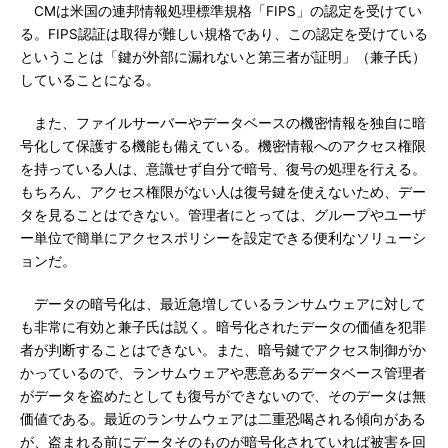
CMは米国の連邦情報処理標準規格「FIPS」の認定を受けてい
る。FIPS認証は取得が難しい規格であり、この認定を受けている
ということは「鍵が外部に漏れないと第三者が証明」（兼子氏）
していることになる。
また、ファイルサーバーやデータベースの機密情報を独自に暗
号化して保護する機能も備えている。機密情報へのアクセス権限
を持っている人は、意識せず自分で暗号、復号の処理を行える。
もちろん、アクセス権限がない人は復号鍵を使えないため、デー
タを見ることはできない。管理者にとっては、グループやユーザ
ー単位で簡単にアクセスポリシーを設定できる便利なソリューシ
ョンだ。
データの暗号化は、最近急増しているランサムウェアに対して
も非常に有効と兼子氏は説く。暗号化されたデータの価値を犯罪
者が判断することはできない。また、暗号鍵でアクセス制御がか
かっているので、ランサムウェアや悪意あるデータベース管理者
がデータを盗めたとしても復号ができないので、そのデータは無
価値である。最近のランサムウェアは二重恐喝される傾向がある
が、盗まれる前にデータそのものが暗号化されていれば被害を回