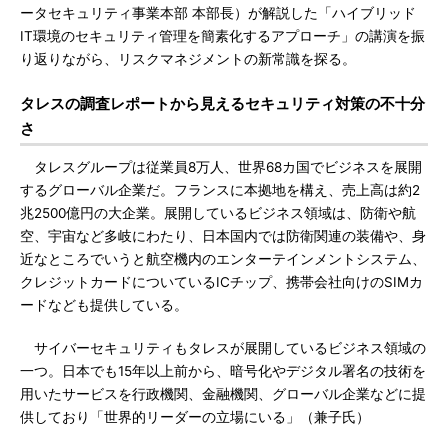
ータセキュリティ事業本部 本部長）が解説した「ハイブリッド
IT環境のセキュリティ管理を簡素化するアプローチ」の講演を振
り返りながら、リスクマネジメントの新常識を探る。
タレスの調査レポートから見えるセキュリティ対策の不十分
さ
タレスグループは従業員8万人、世界68カ国でビジネスを展開
するグローバル企業だ。フランスに本拠地を構え、売上高は約2
兆2500億円の大企業。展開しているビジネス領域は、防衛や航
空、宇宙など多岐にわたり、日本国内では防衛関連の装備や、身
近なところでいうと航空機内のエンターテインメントシステム、
クレジットカードについているICチップ、携帯会社向けのSIMカ
ードなども提供している。
サイバーセキュリティもタレスが展開しているビジネス領域の
一つ。日本でも15年以上前から、暗号化やデジタル署名の技術を
用いたサービスを行政機関、金融機関、グローバル企業などに提
供しており「世界的リーダーの立場にいる」（兼子氏）