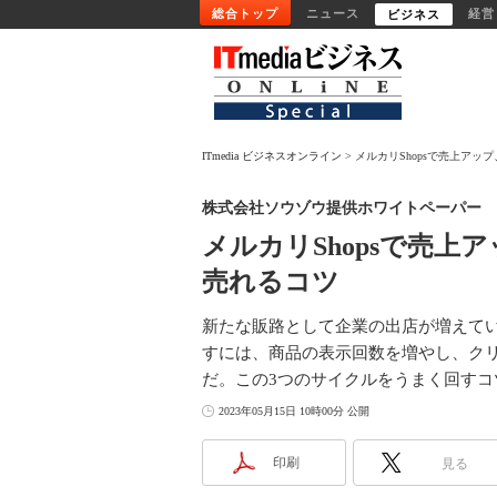
総合トップ
ニュース
経営
ビジネス
ITmedia ビジネスオンライン
メルカリShopsで売上アッ
株式会社ソウゾウ提供ホワイトペーパー
メルカリShopsで売上
売れるコツ
新たな販路として企業の出店が増えている
すには、商品の表示回数を増やし、ク
だ。この3つのサイクルをうまく回すコ
2023年05月15日 10時00分 公開
印刷
見る