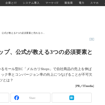
企業とIT
システム導入
マーケ×IT
製造業
電力
スマホ
プ、公式が教える3つの必須要素と売れるコ...
アップ、公式が教える3つの必須要素と
モール型EC「メルカリShops」で自社商品の売上を伸ば
リック率とコンバージョン率の向上につなげることが不可欠
ツとは？
[
PR／ITmedia
]
Share